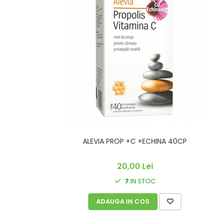
SUPLIMENTE STOMAC- DIGESTIE-
COLON
SUPLIMENTE IMUNITATE
COSMETICE FAȚĂ
CREME CORP-MASAJ-MAINI -
CALCAIE
FOOD SEMINȚE- OLEAGINOASE
ULEIURI
CEAIURI
GEMODERIVATE
ALEVIA PROP +C +ECHINA 40CP
CREME AFECTIUNI PIELE
SUPOZITOARE
20,00 Lei
TINCTURI
7
IN STOC
SUPERALIMENTE
ADAUGA IN COS