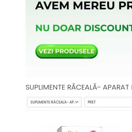
CIRCULATIE
SUPLIMENTE POTENȚĂ
SUPLIMENTE PROSTATĂ
SUPLIMENTE SLĂBIRE
SUPLIMENTE VITAMINE ȘI
MINERALE
SUPLIMENTE SOMN DEPRESIE
SISTEM NERVOS
SUPLIMENTE COLESTEROL
SUPLIMENTE RĂCEALĂ- APARAT
SUPLIMENTE RĂCEALĂ- APARAT 
RESPIRATOR ANTIVIRAL
SUPLIMENTE ANTIOXIDANȚI-
ANTITUMORAL
SUPLIMENTE RĂCEALĂ- APARAT RESPIRATOR ANTIVIRAL
PRET
SUPLIMENTE URO-GENITAL
SUPLIMENTE DETOXIFIERE
ANTIPARAZITARE