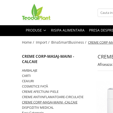
Produse
SUPLIMENTE ARTICULATII
PRODUSE
RISIPA ALIMENTARA
PRESA DESPR
ANTIINFLAMATOARE
SUPLIMENTE TONICE
Home /
Import /
BinaSmartBusiness /
CREME CORP-MA
CREME ANTIINFLAMATOARE-
CIRCULAȚIE
CREME
CREME CORP-MASAJ-MAINI -
SIROPURI
CALCAIE
Afiseaza:
SUPLIMENTE DIABET
AMBALAJE
CARTI
SUPLIMENTE DIVERSE
CEAIURI
SUPLIMENTE HORMONALE
COSMETICE FAȚĂ
CREME AFECTIUNI PIELE
SUPLIMENTE CARDIO VASCULARE
CREME ANTIINFLAMATOARE-CIRCULAȚIE
SUPLIMENTE
CREME CORP-MASAJ-MAINI -CALCAIE
HEPATOPROTECTOARE-BILA
DISPOZITIV MEDICAL
SUPLIMENTE MEMORIE SI
Fara Categorie