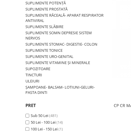
SUPLIMENTE POTENȚĂ
SUPLIMENTE STOMAC- DIGESTIE-
COLON
SUPLIMENTE PROSTATĂ
SUPLIMENTE RĂCEALĂ- APARAT RESPIRATOR
SUPLIMENTE IMUNITATE
ANTIVIRAL
SUPLIMENTE SLĂBIRE
COSMETICE FAȚĂ
SUPLIMENTE SOMN DEPRESIE SISTEM
CREME CORP-MASAJ-MAINI -
NERVOS
CALCAIE
SUPLIMENTE STOMAC- DIGESTIE- COLON
SUPLIMENTE TONICE
FOOD SEMINȚE- OLEAGINOASE
SUPLIMENTE URO-GENITAL
ULEIURI
SUPLIMENTE VITAMINE ȘI MINERALE
SUPOZITOARE
CEAIURI
TINCTURI
GEMODERIVATE
ULEIURI
ȘAMPOANE- BALSAM- LOTIUNI-GELURI-
CREME AFECTIUNI PIELE
PASTA DINTI
SUPOZITOARE
PRET
CP CR M
TINCTURI
SUPERALIMENTE
Sub 50 Lei
(481)
50 Lei - 100 Lei
(14)
100 Lei - 150 Lei
(1)