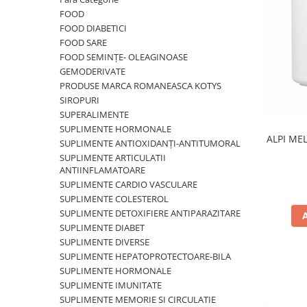
CIRCULATIE
FOOD
FOOD DIABETICI
SUPLIMENTE POTENȚĂ
FOOD SARE
SUPLIMENTE PROSTATĂ
FOOD SEMINȚE- OLEAGINOASE
GEMODERIVATE
SUPLIMENTE SLĂBIRE
PRODUSE MARCA ROMANEASCA KOTYS
SUPLIMENTE VITAMINE ȘI
SIROPURI
MINERALE
SUPERALIMENTE
SUPLIMENTE HORMONALE
SUPLIMENTE SOMN DEPRESIE
ALPI ME
SUPLIMENTE ANTIOXIDANȚI-ANTITUMORAL
SISTEM NERVOS
SUPLIMENTE ARTICULATII
SUPLIMENTE COLESTEROL
ANTIINFLAMATOARE
SUPLIMENTE CARDIO VASCULARE
SUPLIMENTE RĂCEALĂ- APARAT
SUPLIMENTE COLESTEROL
RESPIRATOR ANTIVIRAL
SUPLIMENTE DETOXIFIERE ANTIPARAZITARE
SUPLIMENTE ANTIOXIDANȚI-
SUPLIMENTE DIABET
ANTITUMORAL
SUPLIMENTE DIVERSE
SUPLIMENTE HEPATOPROTECTOARE-BILA
SUPLIMENTE URO-GENITAL
SUPLIMENTE HORMONALE
SUPLIMENTE DETOXIFIERE
SUPLIMENTE IMUNITATE
ANTIPARAZITARE
SUPLIMENTE MEMORIE SI CIRCULATIE