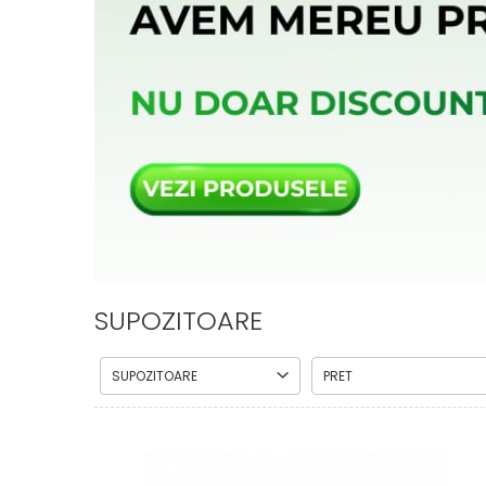
CIRCULATIE
SUPLIMENTE POTENȚĂ
SUPLIMENTE PROSTATĂ
SUPLIMENTE SLĂBIRE
SUPLIMENTE VITAMINE ȘI
MINERALE
SUPLIMENTE SOMN DEPRESIE
SISTEM NERVOS
SUPLIMENTE COLESTEROL
SUPLIMENTE RĂCEALĂ- APARAT
SUPOZITOARE
RESPIRATOR ANTIVIRAL
SUPLIMENTE ANTIOXIDANȚI-
ANTITUMORAL
SUPOZITOARE
PRET
SUPLIMENTE URO-GENITAL
SUPLIMENTE DETOXIFIERE
ANTIPARAZITARE