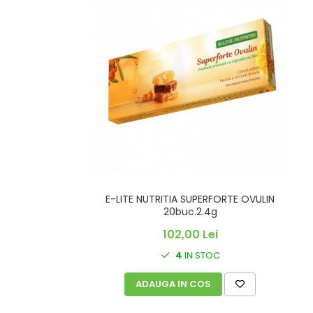
SUPLIMENTE STOMAC- DIGESTIE-
COLON
SUPLIMENTE IMUNITATE
COSMETICE FAȚĂ
CREME CORP-MASAJ-MAINI -
CALCAIE
FOOD SEMINȚE- OLEAGINOASE
ULEIURI
CEAIURI
GEMODERIVATE
E-LITE NUTRITIA SUPERFORTE OVULIN
CREME AFECTIUNI PIELE
20buc.2.4g
SUPOZITOARE
102,00 Lei
TINCTURI
4
IN STOC
SUPERALIMENTE
ADAUGA IN COS