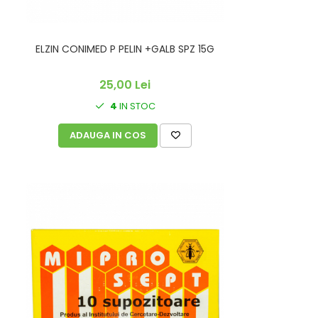
ELZIN CONIMED P PELIN +GALB SPZ 15G
25,00 Lei
4
IN STOC
ADAUGA IN COS