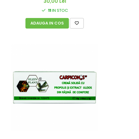
30,00 Lei
11
IN STOC
ADAUGA IN COS