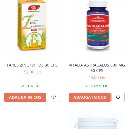
SUPLIMENTE STOMAC- DIGESTIE-
COLON
SUPLIMENTE IMUNITATE
COSMETICE FAȚĂ
CREME CORP-MASAJ-MAINI -
CALCAIE
FOOD SEMINȚE- OLEAGINOASE
ULEIURI
FARES ZINC+VIT D3 30 CPS
VITALIA ASTRAGALUS 500 MG
CEAIURI
60 CPS
52,00 Lei
GEMODERIVATE
44,00 Lei
3
IN STOC
5
IN STOC
CREME AFECTIUNI PIELE
SUPOZITOARE
ADAUGA IN COS
ADAUGA IN COS
TINCTURI
SUPERALIMENTE