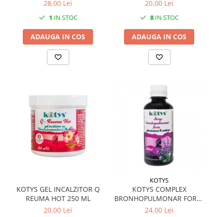
28,00 Lei
20,00 Lei
1
IN STOC
8
IN STOC
ADAUGA IN COS
ADAUGA IN COS
KOTYS
KOTYS GEL INCALZITOR Q
KOTYS COMPLEX
REUMA HOT 250 ML
BRONHOPULMONAR FORTE
SIROP 200 ML
20,00 Lei
24,00 Lei