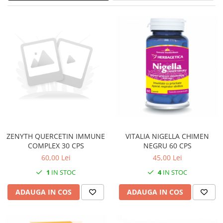
CIRCULATIE
SUPLIMENTE POTENȚĂ
SUPLIMENTE PROSTATĂ
SUPLIMENTE SLĂBIRE
SUPLIMENTE VITAMINE ȘI
MINERALE
SUPLIMENTE SOMN DEPRESIE
SISTEM NERVOS
SUPLIMENTE COLESTEROL
ZENYTH QUERCETIN IMMUNE
VITALIA NIGELLA CHIMEN
SUPLIMENTE RĂCEALĂ- APARAT
COMPLEX 30 CPS
NEGRU 60 CPS
RESPIRATOR ANTIVIRAL
60,00 Lei
45,00 Lei
SUPLIMENTE ANTIOXIDANȚI-
ANTITUMORAL
1
IN STOC
4
IN STOC
SUPLIMENTE URO-GENITAL
ADAUGA IN COS
ADAUGA IN COS
SUPLIMENTE DETOXIFIERE
ANTIPARAZITARE