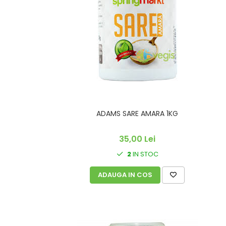
CIRCULATIE
SUPLIMENTE POTENȚĂ
SUPLIMENTE PROSTATĂ
SUPLIMENTE SLĂBIRE
SUPLIMENTE VITAMINE ȘI
MINERALE
SUPLIMENTE SOMN DEPRESIE
SISTEM NERVOS
ADAMS SARE AMARA 1KG
SUPLIMENTE COLESTEROL
35,00 Lei
SUPLIMENTE RĂCEALĂ- APARAT
RESPIRATOR ANTIVIRAL
2
IN STOC
SUPLIMENTE ANTIOXIDANȚI-
ANTITUMORAL
ADAUGA IN COS
SUPLIMENTE URO-GENITAL
SUPLIMENTE DETOXIFIERE
ANTIPARAZITARE