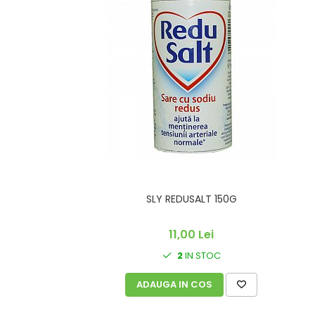
SUPLIMENTE STOMAC- DIGESTIE-
COLON
SUPLIMENTE IMUNITATE
COSMETICE FAȚĂ
CREME CORP-MASAJ-MAINI -
CALCAIE
FOOD SEMINȚE- OLEAGINOASE
ULEIURI
CEAIURI
GEMODERIVATE
SLY REDUSALT 150G
CREME AFECTIUNI PIELE
SUPOZITOARE
11,00 Lei
TINCTURI
2
IN STOC
SUPERALIMENTE
ADAUGA IN COS