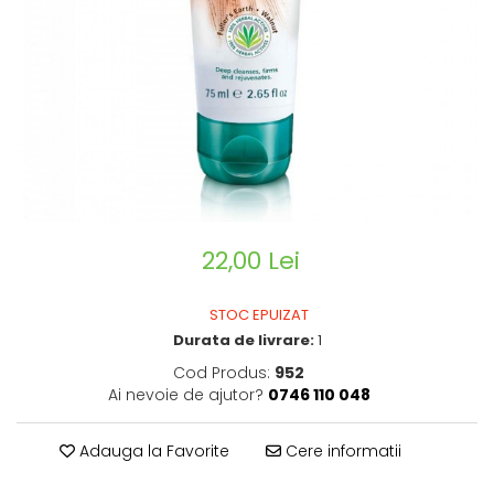
CIRCULATIE
SUPLIMENTE POTENȚĂ
SUPLIMENTE PROSTATĂ
SUPLIMENTE SLĂBIRE
SUPLIMENTE VITAMINE ȘI
MINERALE
SUPLIMENTE SOMN DEPRESIE
SISTEM NERVOS
22,00 Lei
SUPLIMENTE COLESTEROL
SUPLIMENTE RĂCEALĂ- APARAT
STOC EPUIZAT
RESPIRATOR ANTIVIRAL
Durata de livrare:
1
SUPLIMENTE ANTIOXIDANȚI-
Cod Produs:
952
ANTITUMORAL
Ai nevoie de ajutor?
0746 110 048
SUPLIMENTE URO-GENITAL
SUPLIMENTE DETOXIFIERE
Adauga la Favorite
Cere informatii
ANTIPARAZITARE