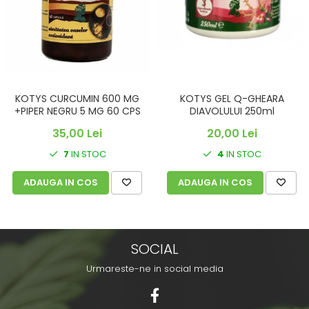
KOTYS CURCUMIN 600 MG
KOTYS GEL Q-GHEARA
+PIPER NEGRU 5 MG 60 CPS
DIAVOLULUI 250ml
35,00 Lei
20,00 Lei
7
IN STOC
4
IN STOC
ADAUGA IN COS
ADAUGA IN COS
SOCIAL
Urmareste-ne in social media