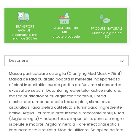
SUPLIMENTE STOMAC- DIGESTIE-
COLON
SUPLIMENTE IMUNITATE
TRANSPORT
COSMETICE FAȚĂ
MEREU PRETURI
PRODUSE NATURALE
GRATUIT
MICI
Culese din grădina
la comenzile mai
CREME CORP-MASAJ-MAINI -
BIO
la toate produsele
mari de 200 lei
CALCAIE
FOOD SEMINȚE- OLEAGINOASE
Descriere
ULEIURI
CEAIURI
Masca purificatoare cu argila (Clarifying Mud Mask - 75ml)
Masca de fata cu argila bogata in minerale indeparteaza
GEMODERIVATE
eficient impuritatile, curata porii in profunzime si absoarbe
CREME AFECTIUNI PIELE
excesul de sebum. Datorita ingredientelor active naturale,
masca purificatoare cu argila tonifica tenul, ii reda
SUPOZITOARE
elasticitatea, imbunatateste textura pielii, stimuleaza
TINCTURI
circulatia si lasa pielea catifelata si luminoasa. Ingrediente
active: Argila - curata in profunzime si racoreste tenul; Nuca
SUPERALIMENTE
(Juglans regia) - indeparteaza impuritatile, punctele negre
si celulele moarte; Argila minerala - are efect antiseptic si
imbunatateste circulatia. Mod de utilizare: Se aplica pe fata