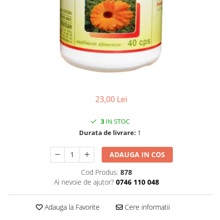
CIRCULATIE
SUPLIMENTE POTENȚĂ
SUPLIMENTE PROSTATĂ
SUPLIMENTE SLĂBIRE
SUPLIMENTE VITAMINE ȘI
MINERALE
SUPLIMENTE SOMN DEPRESIE
23,00 Lei
SISTEM NERVOS
SUPLIMENTE COLESTEROL
3
IN STOC
Durata de livrare:
1
SUPLIMENTE RĂCEALĂ- APARAT
RESPIRATOR ANTIVIRAL
ADAUGA IN COS
SUPLIMENTE ANTIOXIDANȚI-
ANTITUMORAL
Cod Produs:
878
Ai nevoie de ajutor?
0746 110 048
SUPLIMENTE URO-GENITAL
SUPLIMENTE DETOXIFIERE
Adauga la Favorite
Cere informatii
ANTIPARAZITARE