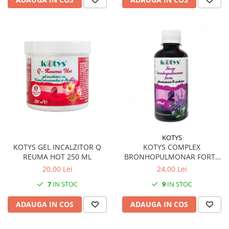
KOTYS
KOTYS GEL INCALZITOR Q
KOTYS COMPLEX
REUMA HOT 250 ML
BRONHOPULMONAR FORTE
SIROP 200 ML
20,00 Lei
24,00 Lei
7
IN STOC
9
IN STOC
ADAUGA IN COS
ADAUGA IN COS