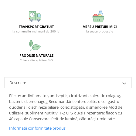
SUPLIMENTE STOMAC- DIGESTIE-
COLON
SUPLIMENTE IMUNITATE
TRANSPORT GRATUIT
MEREU PRETURI MICI
COSMETICE FAȚĂ
la comenzile mai mari de 200 lei
la toate produsele
CREME CORP-MASAJ-MAINI -
CALCAIE
FOOD SEMINȚE- OLEAGINOASE
PRODUSE NATURALE
Culese din grădina BIO
ULEIURI
CEAIURI
GEMODERIVATE
Descriere
CREME AFECTIUNI PIELE
Efecte: antiinflamator, antiseptic, cicatrizant, coleretic-colagog,
SUPOZITOARE
bactericid, emenagog Recomandări: enterocolite, ulcer gastro-
duodenal, dischinezii biliare, colecistopatii, dismenoree Mod de
TINCTURI
utilizare: supliment nutritiv, 1-2 CPS x 3/zi Prezentare: flacon cu
40 capsule Conservare: ferit de lumină, căldură şi umiditate
SUPERALIMENTE
Informatii conformitate produs