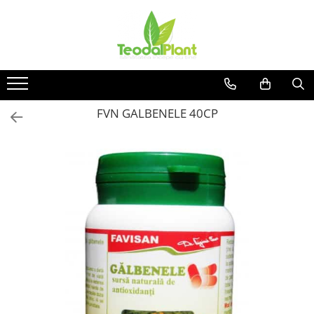
Produse
SUPLIMENTE ARTICULATII
ANTIINFLAMATOARE
SUPLIMENTE TONICE
FVN GALBENELE 40CP
CREME ANTIINFLAMATOARE-
CIRCULAȚIE
SIROPURI
SUPLIMENTE DIABET
SUPLIMENTE DIVERSE
SUPLIMENTE HORMONALE
SUPLIMENTE CARDIO VASCULARE
SUPLIMENTE
HEPATOPROTECTOARE-BILA
SUPLIMENTE MEMORIE SI