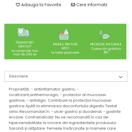
SUPLIMENTE STOMAC- DIGESTIE-
Adauga la Favorite
Cere informatii
COLON
SUPLIMENTE IMUNITATE
COSMETICE FAȚĂ
CREME CORP-MASAJ-MAINI -
CALCAIE
TRANSPORT
MEREU PRETURI
PRODUSE NATURALE
GRATUIT
MICI
Culese din grădina
la comenzile mai
FOOD SEMINȚE- OLEAGINOASE
BIO
la toate produsele
mari de 200 lei
ULEIURI
CEAIURI
Descriere
GEMODERIVATE
CREME AFECTIUNI PIELE
Proprietăți: - antiinflamator gastric; -
cicatrizant,antihemoragic; - protector al mucoasei
SUPOZITOARE
gastrice; - antialgic. Contribuie la protecția mucoasei
gastrice Ajută la eliminarea disconfortului digestiv Testat
TINCTURI
clinic Recomandat în: - ulcer gastric și duodenal; - gastrite
SUPERALIMENTE
erozive. Contraindicații: Nu se recomandă în caz de
hipersensibilitate la oricare din ingredientele produsului.
Sarcină și alăptare: Femeile însărcinate și mamele care