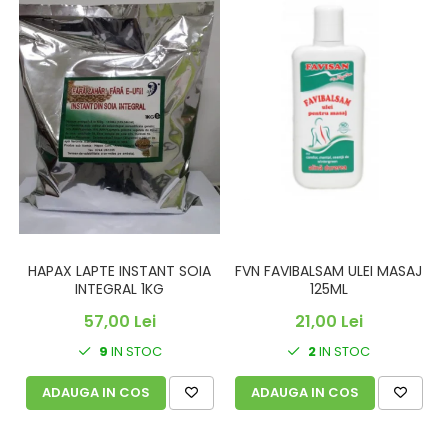
FVN FAVIBALSAM ULEI MASAJ
HAPAX LAPTE INSTANT SOIA
125ML
INTEGRAL 1KG
21,00 Lei
57,00 Lei
2
IN STOC
9
IN STOC
ADAUGA IN COS
ADAUGA IN COS