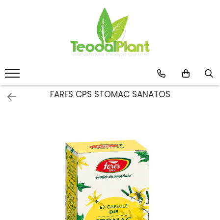
Produse
SUPLIMENTE ARTICULATII
ANTIINFLAMATOARE
SUPLIMENTE TONICE
CREME ANTIINFLAMATOARE-
FARES CPS STOMAC SANATOS
CIRCULAȚIE
SIROPURI
SUPLIMENTE DIABET
SUPLIMENTE DIVERSE
SUPLIMENTE HORMONALE
SUPLIMENTE CARDIO VASCULARE
SUPLIMENTE
HEPATOPROTECTOARE-BILA
SUPLIMENTE MEMORIE SI