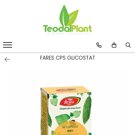
Produse
SUPLIMENTE ARTICULATII
ANTIINFLAMATOARE
SUPLIMENTE TONICE
CREME ANTIINFLAMATOARE-
FARES CPS GLICOSTAT
CIRCULAȚIE
SIROPURI
SUPLIMENTE DIABET
SUPLIMENTE DIVERSE
SUPLIMENTE HORMONALE
SUPLIMENTE CARDIO VASCULARE
SUPLIMENTE
HEPATOPROTECTOARE-BILA
SUPLIMENTE MEMORIE SI