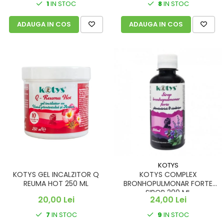
1
IN STOC
8
IN STOC
ADAUGA IN COS
ADAUGA IN COS
KOTYS
KOTYS GEL INCALZITOR Q
KOTYS COMPLEX
REUMA HOT 250 ML
BRONHOPULMONAR FORTE
SIROP 200 ML
20,00 Lei
24,00 Lei
7
IN STOC
9
IN STOC