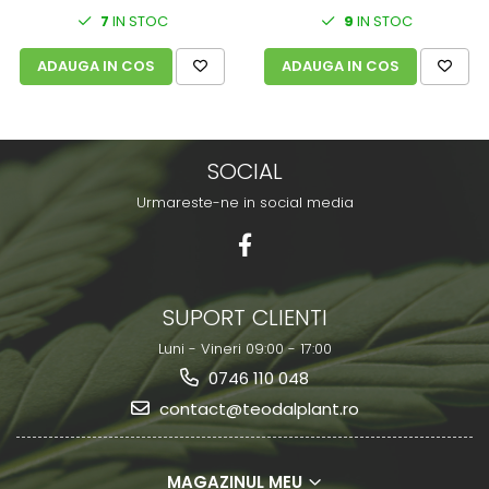
7
IN STOC
9
IN STOC
ADAUGA IN COS
ADAUGA IN COS
SOCIAL
Urmareste-ne in social media
SUPORT CLIENTI
Luni - Vineri 09:00 - 17:00
0746 110 048
contact@teodalplant.ro
MAGAZINUL MEU