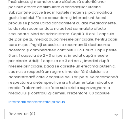
însărcinate și mamelor care alăptează datorită unor
posibile efecte de stimulare a contracțiilor uterine.
Substanțele active trec în laptele matern și pot modifica
gustul laptelui. Efecte secundare și interacțiuni: Acest
produs se poate utiliza concomitent cu alte medicamente.
La dozele recomandate nu au fost semnalate efecte
secundare. Mod de administrare: Copii 3-6 ani : 1 capsula
de 2 ori pe zi, imediat după mesele principale. Pentru copiii
care nu pot înghiți capsule, se recomandă desfacerea
acestora și administrarea conținutului cu iaurt. Copiii peste
6 ani: 1 capsula de 2 - 3 ori pe zi, imediat după mesele
principale. Adulți: 1 capsula de 3 ori pe zi, imediat după
mesele principale. Dacă se dorește un efect mai puternic,
sau nu se respectă un regim alimentar fără dulciuri se
administrează câte 2 capsule de 3 ori pe zi. Se recomandă
respectarea dietei specifice și a tratamentului indicat de
medic. Tratamentul se face sub stricta supraveghere a
medicului și controlul glicemiei. Prezentare: 60 capsule
Informatii conformitate produs
Review-uri
(0)