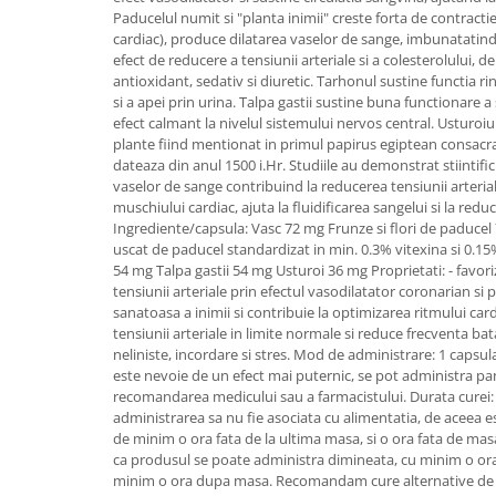
SUPLIMENTE STOMAC- DIGESTIE-
Paducelul numit si "planta inimii" creste forta de contracti
COLON
cardiac), produce dilatarea vaselor de sange, imbunatatind i
efect de reducere a tensiunii arteriale si a colesterolului, de
SUPLIMENTE IMUNITATE
antioxidant, sedativ si diuretic. Tarhonul sustine functia rin
si a apei prin urina. Talpa gastii sustine buna functionare a
COSMETICE FAȚĂ
efect calmant la nivelul sistemului nervos central. Usturoiu
CREME CORP-MASAJ-MAINI -
plante fiind mentionat in primul papirus egiptean consacra
CALCAIE
dateaza din anul 1500 i.Hr. Studiile au demonstrat stiintifi
vaselor de sange contribuind la reducerea tensiunii arterial
FOOD SEMINȚE- OLEAGINOASE
muschiului cardiac, ajuta la fluidificarea sangelui si la redu
ULEIURI
Ingrediente/capsula: Vasc 72 mg Frunze si flori de paduce
uscat de paducel standardizat in min. 0.3% vitexina si 0.1
CEAIURI
54 mg Talpa gastii 54 mg Usturoi 36 mg Proprietati: - favor
tensiunii arteriale prin efectul vasodilatator coronarian si p
GEMODERIVATE
sanatoasa a inimii si contribuie la optimizarea ritmului car
CREME AFECTIUNI PIELE
tensiunii arteriale in limite normale si reduce frecventa batai
neliniste, incordare si stres. Mod de administrare: 1 capsula
SUPOZITOARE
este nevoie de un efect mai puternic, se pot administra pana
recomandarea medicului sau a farmacistului. Durata curei:
TINCTURI
administrarea sa nu fie asociata cu alimentatia, de aceea es
SUPERALIMENTE
de minim o ora fata de la ultima masa, si o ora fata de m
ca produsul se poate administra dimineata, cu minim o ora 
minim o ora dupa masa. Recomandam cure alternative de c