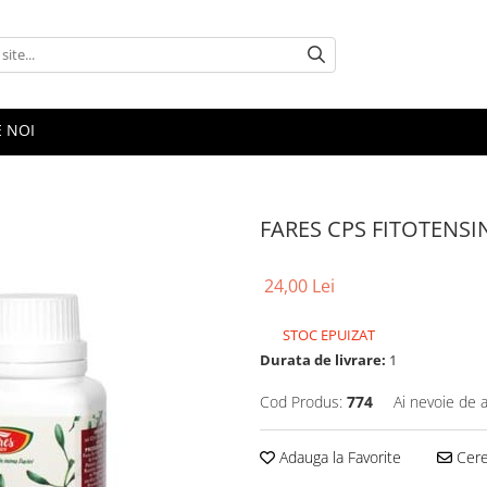
E NOI
FARES CPS FITOTENSI
24,00 Lei
STOC EPUIZAT
Durata de livrare:
1
Cod Produs:
774
Ai nevoie de a
Adauga la Favorite
Cere 