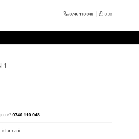
0746 110 048
0,00
N 1
jutor?
0746 110 048
informatii