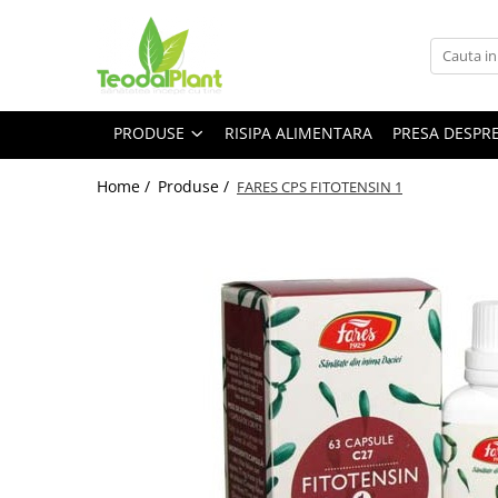
Produse
SUPLIMENTE ARTICULATII
PRODUSE
RISIPA ALIMENTARA
PRESA DESPR
ANTIINFLAMATOARE
SUPLIMENTE TONICE
Home /
Produse /
FARES CPS FITOTENSIN 1
CREME ANTIINFLAMATOARE-
CIRCULAȚIE
SIROPURI
SUPLIMENTE DIABET
SUPLIMENTE DIVERSE
SUPLIMENTE HORMONALE
SUPLIMENTE CARDIO VASCULARE
SUPLIMENTE
HEPATOPROTECTOARE-BILA
SUPLIMENTE MEMORIE SI