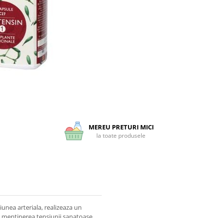
MEREU PRETURI MICI
la toate produsele
iunea arteriala, realizeaza un
la mentinerea tensiunii sanatoase.