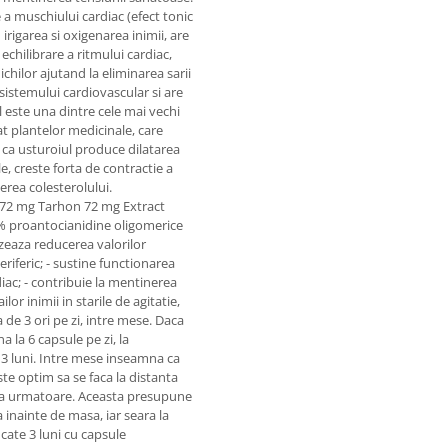
e a muschiului cardiac (efect tonic
rigarea si oxigenarea inimii, are
 echilibrare a ritmului cardiac,
ichilor ajutand la eliminarea sarii
 sistemului cardiovascular si are
l este una dintre cele mai vechi
t plantelor medicinale, care
c ca usturoiul produce dilatarea
e, creste forta de contractie a
cerea colesterolului.
l 72 mg Tarhon 72 mg Extract
5% proantocianidine oligomerice
izeaza reducerea valorilor
eriferic; - sustine functionarea
diac; - contribuie la mentinerea
lor inimii in starile de agitatie,
 de 3 ori pe zi, intre mese. Daca
 la 6 capsule pe zi, la
 3 luni. Intre mese inseamna ca
te optim sa se faca la distanta
asa urmatoare. Aceasta presupune
inainte de masa, iar seara la
ate 3 luni cu capsule