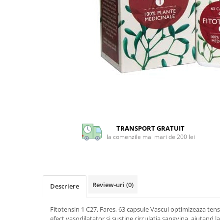
CIRCULATIE
SUPLIMENTE POTENȚĂ
SUPLIMENTE PROSTATĂ
SUPLIMENTE SLĂBIRE
SUPLIMENTE VITAMINE ȘI
MINERALE
SUPLIMENTE SOMN DEPRESIE
SISTEM NERVOS
Distribuie
pe
SUPLIMENTE COLESTEROL
Facebook
TRANSPORT GRATUIT
SUPLIMENTE RĂCEALĂ- APARAT
la comenzile mai mari de 200 lei
RESPIRATOR ANTIVIRAL
SUPLIMENTE ANTIOXIDANȚI-
ANTITUMORAL
Review-uri
(0)
SUPLIMENTE URO-GENITAL
Descriere
SUPLIMENTE DETOXIFIERE
Fitotensin 1 C27, Fares, 63 capsule Vascul optimizeaza tens
ANTIPARAZITARE
efect vasodilatator si sustine circulatia sangvina, ajutand 