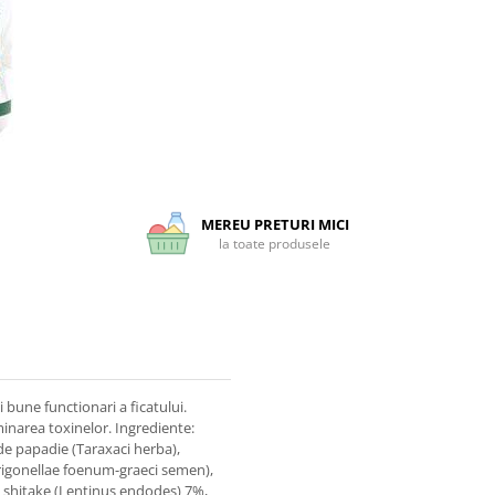
MEREU PRETURI MICI
la toate produsele
 bune functionari a ficatului.
iminarea toxinelor. Ingrediente:
de papadie (Taraxaci herba),
Trigonellae foenum-graeci semen),
a), shitake (Lentinus endodes) 7%,