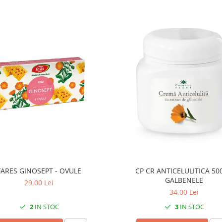
FARES GINOSEPT - OVULE
CP CR ANTICELULITICA 50
GALBENELE
29,00 Lei
34,00 Lei
2
IN STOC
3
IN STOC