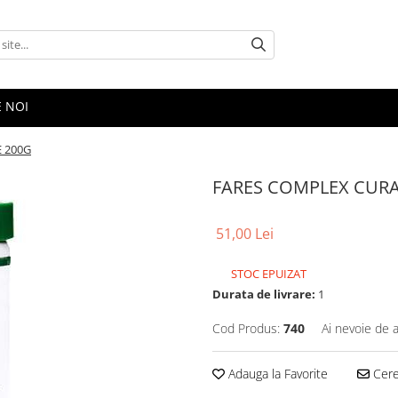
E NOI
 200G
FARES COMPLEX CURA
51,00 Lei
STOC EPUIZAT
Durata de livrare:
1
Cod Produs:
740
Ai nevoie de a
Adauga la Favorite
Cere 