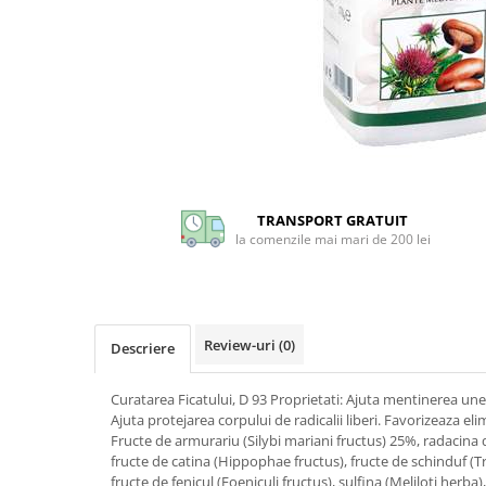
CIRCULATIE
SUPLIMENTE POTENȚĂ
SUPLIMENTE PROSTATĂ
SUPLIMENTE SLĂBIRE
SUPLIMENTE VITAMINE ȘI
MINERALE
Distribuie
pe
SUPLIMENTE SOMN DEPRESIE
Facebook
TRANSPORT GRATUIT
SISTEM NERVOS
la comenzile mai mari de 200 lei
SUPLIMENTE COLESTEROL
SUPLIMENTE RĂCEALĂ- APARAT
RESPIRATOR ANTIVIRAL
Review-uri
(0)
Descriere
SUPLIMENTE ANTIOXIDANȚI-
ANTITUMORAL
Curatarea Ficatului, D 93 Proprietati: Ajuta mentinerea unei
SUPLIMENTE URO-GENITAL
Ajuta protejarea corpului de radicalii liberi. Favorizeaza el
Fructe de armurariu (Silybi mariani fructus) 25%, radacina 
SUPLIMENTE DETOXIFIERE
fructe de catina (Hippophae fructus), fructe de schinduf (
ANTIPARAZITARE
fructe de fenicul (Foeniculi fructus), sulfina (Meliloti herb