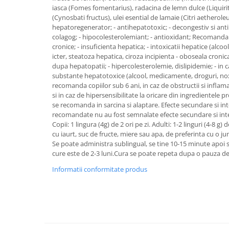
SUPLIMENTE STOMAC- DIGESTIE-
iasca (Fomes fomentarius), radacina de lemn dulce (Liquirit
COLON
(Cynosbati fructus), ulei esential de lamaie (Citri aetherole
hepatoregenerator; - antihepatotoxic; - decongestiv si antii
SUPLIMENTE IMUNITATE
colagog; - hipocolesterolemiant; - antioxidant; Recomandari:
cronice; - insuficienta hepatica; - intoxicatii hepatice (alco
COSMETICE FAȚĂ
icter, steatoza hepatica, ciroza incipienta - oboseala cron
CREME CORP-MASAJ-MAINI -
dupa hepatopatii; - hipercolesterolemie, dislipidemie; - in 
CALCAIE
substante hepatotoxice (alcool, medicamente, droguri, noxe
recomanda copiilor sub 6 ani, in caz de obstructii si inflamatii
FOOD SEMINȚE- OLEAGINOASE
si in caz de hipersensibilitate la oricare din ingredientele p
se recomanda in sarcina si alaptare. Efecte secundare si int
ULEIURI
recomandate nu au fost semnalate efecte secundare si int
CEAIURI
Copii: 1 lingura (4g) de 2 ori pe zi. Adulti: 1-2 linguri (4-8 g)
cu iaurt, suc de fructe, miere sau apa, de preferinta cu o 
GEMODERIVATE
Se poate administra sublingual, se tine 10-15 minute apoi s
CREME AFECTIUNI PIELE
cure este de 2-3 luni.Cura se poate repeta dupa o pauza de 
SUPOZITOARE
Informatii conformitate produs
TINCTURI
SUPERALIMENTE