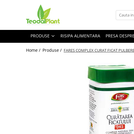
Produse
SUPLIMENTE ARTICULATII
PRODUSE
RISIPA ALIMENTARA
PRESA DESPR
ANTIINFLAMATOARE
SUPLIMENTE TONICE
Home /
Produse /
FARES COMPLEX CURAT FICAT PULBERE
CREME ANTIINFLAMATOARE-
CIRCULAȚIE
SIROPURI
SUPLIMENTE DIABET
SUPLIMENTE DIVERSE
SUPLIMENTE HORMONALE
SUPLIMENTE CARDIO VASCULARE
SUPLIMENTE
HEPATOPROTECTOARE-BILA
SUPLIMENTE MEMORIE SI