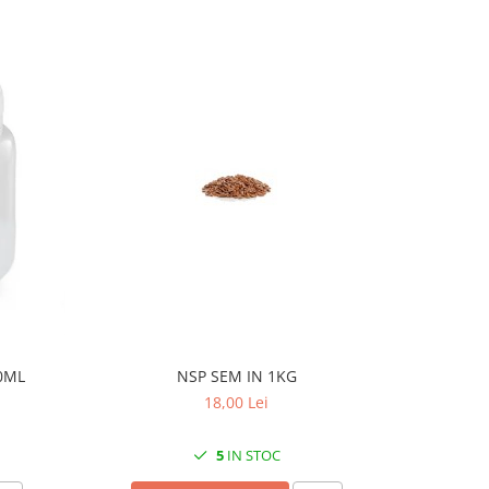
0ML
NSP SEM IN 1KG
PL ME
18,00 Lei
5
IN STOC