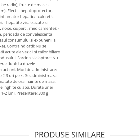
iae radix), fructe de maces
um). Efect: - hepatoprotector,
nflamator hepatic; - coleretic-
 - hepatite virale acute si
ol, noxe, ciuperci, medicamente); -
ica, perioada de convalescenta
cazul consumului si expunerii la
). Contraindicatii: Nu se
 acute ale vezicii si cailor biliare
rodusului. Sarcina si alaptare: Nu
eractiuni: La dozele
eractiuni. Mod de administrare:
 de 2-3 ori pe zi. Se administreaza
jumatate de ora inainte de masa.
e inghite cu apa. Durata unei
1-2 luni. Prezentare: 300 g
PRODUSE SIMILARE