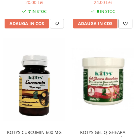
SIROP 200 ML
20,00 Lei
24,00 Lei
7
IN STOC
9
IN STOC
ADAUGA IN COS
ADAUGA IN COS
KOTYS GEL Q-GHEARA
KOTYS CURCUMIN 600 MG