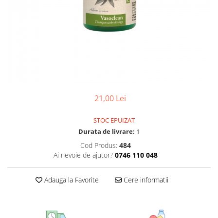
CIRCULATIE
SUPLIMENTE POTENȚĂ
SUPLIMENTE PROSTATĂ
SUPLIMENTE SLĂBIRE
SUPLIMENTE VITAMINE ȘI
MINERALE
SUPLIMENTE SOMN DEPRESIE
21,00 Lei
SISTEM NERVOS
SUPLIMENTE COLESTEROL
STOC EPUIZAT
Durata de livrare:
1
SUPLIMENTE RĂCEALĂ- APARAT
RESPIRATOR ANTIVIRAL
Cod Produs:
484
Ai nevoie de ajutor?
0746 110 048
SUPLIMENTE ANTIOXIDANȚI-
ANTITUMORAL
Adauga la Favorite
Cere informatii
SUPLIMENTE URO-GENITAL
SUPLIMENTE DETOXIFIERE
ANTIPARAZITARE