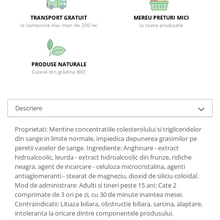
SUPLIMENTE STOMAC- DIGESTIE-
COLON
TRANSPORT GRATUIT
MEREU PRETURI MICI
la comenzile mai mari de 200 lei
la toate produsele
SUPLIMENTE IMUNITATE
COSMETICE FAȚĂ
CREME CORP-MASAJ-MAINI -
PRODUSE NATURALE
CALCAIE
Culese din grădina BIO
FOOD SEMINȚE- OLEAGINOASE
ULEIURI
Descriere
CEAIURI
Proprietati: Mentine concentratiile colesterolului si trigliceridelor
GEMODERIVATE
din sange in limite normale, impiedica depunerea grasimilor pe
CREME AFECTIUNI PIELE
peretii vaselor de sange. Ingrediente: Anghinare - extract
hidroalcoolic, leurda - extract hidroalcoolic din frunze, ridiche
SUPOZITOARE
neagra, agent de incarcare - celuloza microcristalina, agenti
antiaglomeranti - stearat de magneziu, dioxid de siliciu coloidal.
TINCTURI
Mod de administrare: Adulti si tineri peste 15 ani: Cate 2
SUPERALIMENTE
comprimate de 3 ori pe zi, cu 30 de minute inaintea mesei.
Contraindicatii: Litiaza biliara, obstructie biliara, sarcina, alaptare,
intoleranta la oricare dintre componentele produsului.