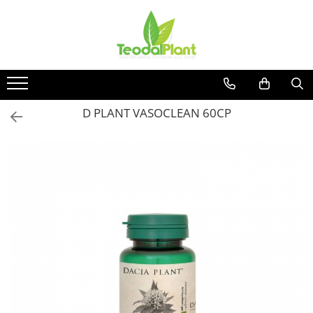
Produse
SUPLIMENTE ARTICULATII
ANTIINFLAMATOARE
SUPLIMENTE TONICE
D PLANT VASOCLEAN 60CP
CREME ANTIINFLAMATOARE-
CIRCULAȚIE
SIROPURI
SUPLIMENTE DIABET
SUPLIMENTE DIVERSE
SUPLIMENTE HORMONALE
SUPLIMENTE CARDIO VASCULARE
SUPLIMENTE
HEPATOPROTECTOARE-BILA
SUPLIMENTE MEMORIE SI