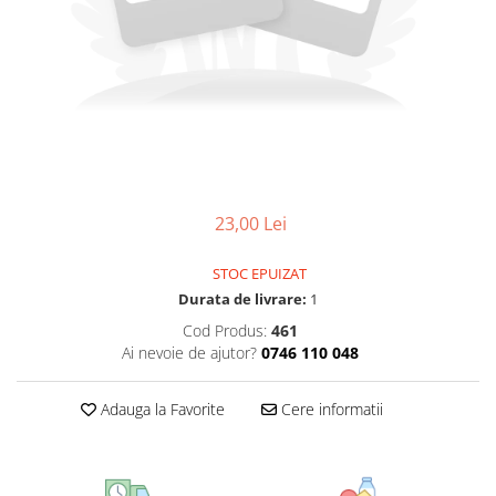
CIRCULATIE
SUPLIMENTE POTENȚĂ
SUPLIMENTE PROSTATĂ
SUPLIMENTE SLĂBIRE
SUPLIMENTE VITAMINE ȘI
MINERALE
SUPLIMENTE SOMN DEPRESIE
23,00 Lei
SISTEM NERVOS
SUPLIMENTE COLESTEROL
STOC EPUIZAT
Durata de livrare:
1
SUPLIMENTE RĂCEALĂ- APARAT
RESPIRATOR ANTIVIRAL
Cod Produs:
461
Ai nevoie de ajutor?
0746 110 048
SUPLIMENTE ANTIOXIDANȚI-
ANTITUMORAL
Adauga la Favorite
Cere informatii
SUPLIMENTE URO-GENITAL
SUPLIMENTE DETOXIFIERE
ANTIPARAZITARE