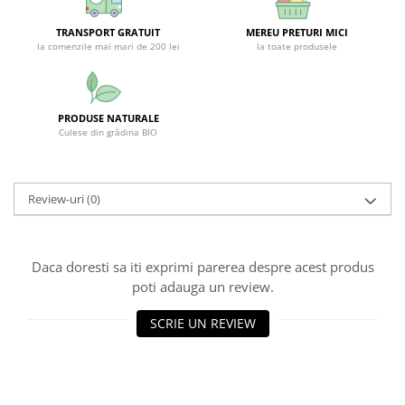
SUPLIMENTE STOMAC- DIGESTIE-
COLON
TRANSPORT GRATUIT
MEREU PRETURI MICI
la comenzile mai mari de 200 lei
la toate produsele
SUPLIMENTE IMUNITATE
COSMETICE FAȚĂ
CREME CORP-MASAJ-MAINI -
PRODUSE NATURALE
CALCAIE
Culese din grădina BIO
FOOD SEMINȚE- OLEAGINOASE
ULEIURI
Review-uri
(0)
CEAIURI
GEMODERIVATE
Daca doresti sa iti exprimi parerea despre acest produs
CREME AFECTIUNI PIELE
poti adauga un review.
SUPOZITOARE
SCRIE UN REVIEW
TINCTURI
SUPERALIMENTE