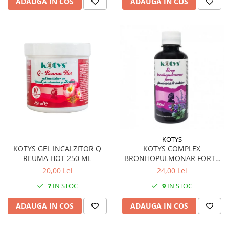
ADAUGA IN COS
ADAUGA IN COS
KOTYS
KOTYS GEL INCALZITOR Q
KOTYS COMPLEX
REUMA HOT 250 ML
BRONHOPULMONAR FORTE
SIROP 200 ML
20,00 Lei
24,00 Lei
7
IN STOC
9
IN STOC
ADAUGA IN COS
ADAUGA IN COS