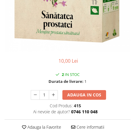
CIRCULATIE
SUPLIMENTE POTENȚĂ
SUPLIMENTE PROSTATĂ
SUPLIMENTE SLĂBIRE
SUPLIMENTE VITAMINE ȘI
MINERALE
SUPLIMENTE SOMN DEPRESIE
10,00 Lei
SISTEM NERVOS
SUPLIMENTE COLESTEROL
2
IN STOC
Durata de livrare:
1
SUPLIMENTE RĂCEALĂ- APARAT
RESPIRATOR ANTIVIRAL
ADAUGA IN COS
SUPLIMENTE ANTIOXIDANȚI-
ANTITUMORAL
Cod Produs:
415
Ai nevoie de ajutor?
0746 110 048
SUPLIMENTE URO-GENITAL
SUPLIMENTE DETOXIFIERE
Adauga la Favorite
Cere informatii
ANTIPARAZITARE