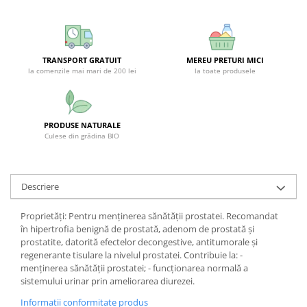
SUPLIMENTE STOMAC- DIGESTIE-
COLON
SUPLIMENTE IMUNITATE
TRANSPORT GRATUIT
MEREU PRETURI MICI
COSMETICE FAȚĂ
la comenzile mai mari de 200 lei
la toate produsele
CREME CORP-MASAJ-MAINI -
CALCAIE
FOOD SEMINȚE- OLEAGINOASE
PRODUSE NATURALE
Culese din grădina BIO
ULEIURI
CEAIURI
GEMODERIVATE
Descriere
CREME AFECTIUNI PIELE
Proprietăți: Pentru menținerea sănătății prostatei. Recomandat
SUPOZITOARE
în hipertrofia benignă de prostată, adenom de prostată și
prostatite, datorită efectelor decongestive, antitumorale și
TINCTURI
regenerante tisulare la nivelul prostatei. Contribuie la: -
menținerea sănătății prostatei; - funcționarea normală a
SUPERALIMENTE
sistemului urinar prin ameliorarea diurezei.
Informatii conformitate produs