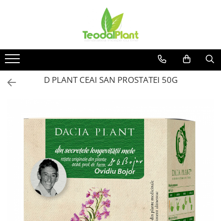
Produse
SUPLIMENTE ARTICULATII
ANTIINFLAMATOARE
SUPLIMENTE TONICE
D PLANT CEAI SAN PROSTATEI 50G
CREME ANTIINFLAMATOARE-
CIRCULAȚIE
SIROPURI
SUPLIMENTE DIABET
SUPLIMENTE DIVERSE
SUPLIMENTE HORMONALE
SUPLIMENTE CARDIO VASCULARE
SUPLIMENTE
HEPATOPROTECTOARE-BILA
SUPLIMENTE MEMORIE SI