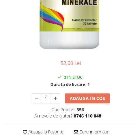
CIRCULATIE
SUPLIMENTE POTENȚĂ
SUPLIMENTE PROSTATĂ
SUPLIMENTE SLĂBIRE
SUPLIMENTE VITAMINE ȘI
MINERALE
SUPLIMENTE SOMN DEPRESIE
52,00 Lei
SISTEM NERVOS
SUPLIMENTE COLESTEROL
3
IN STOC
Durata de livrare:
1
SUPLIMENTE RĂCEALĂ- APARAT
RESPIRATOR ANTIVIRAL
ADAUGA IN COS
SUPLIMENTE ANTIOXIDANȚI-
ANTITUMORAL
Cod Produs:
356
Ai nevoie de ajutor?
0746 110 048
SUPLIMENTE URO-GENITAL
SUPLIMENTE DETOXIFIERE
Adauga la Favorite
Cere informatii
ANTIPARAZITARE