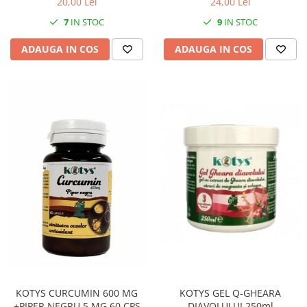
20,00 Lei
24,00 Lei
7
IN STOC
9
IN STOC
ADAUGA IN COS
ADAUGA IN COS
KOTYS GEL Q-GHEARA
KOTYS CURCUMIN 600 MG
DIAVOLULUI 250ml
+PIPER NEGRU 5 MG 60 CPS