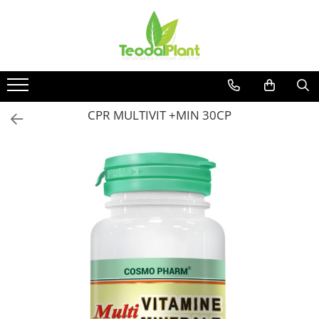
Produse
SUPLIMENTE ARTICULATII
ANTIINFLAMATOARE
SUPLIMENTE TONICE
CPR MULTIVIT +MIN 30CP
CREME ANTIINFLAMATOARE-
CIRCULAȚIE
SIROPURI
SUPLIMENTE DIABET
SUPLIMENTE DIVERSE
SUPLIMENTE HORMONALE
SUPLIMENTE CARDIO VASCULARE
SUPLIMENTE
HEPATOPROTECTOARE-BILA
SUPLIMENTE MEMORIE SI