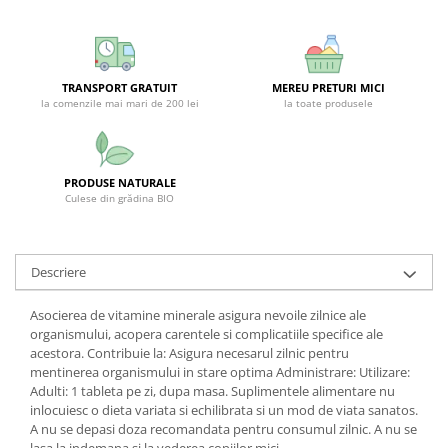
SUPLIMENTE STOMAC- DIGESTIE-
COLON
SUPLIMENTE IMUNITATE
TRANSPORT GRATUIT
MEREU PRETURI MICI
COSMETICE FAȚĂ
la comenzile mai mari de 200 lei
la toate produsele
CREME CORP-MASAJ-MAINI -
CALCAIE
FOOD SEMINȚE- OLEAGINOASE
PRODUSE NATURALE
Culese din grădina BIO
ULEIURI
CEAIURI
GEMODERIVATE
Descriere
CREME AFECTIUNI PIELE
Asocierea de vitamine minerale asigura nevoile zilnice ale
SUPOZITOARE
organismului, acopera carentele si complicatiile specifice ale
acestora. Contribuie la: Asigura necesarul zilnic pentru
TINCTURI
mentinerea organismului in stare optima Administrare: Utilizare:
Adulti: 1 tableta pe zi, dupa masa. Suplimentele alimentare nu
SUPERALIMENTE
inlocuiesc o dieta variata si echilibrata si un mod de viata sanatos.
A nu se depasi doza recomandata pentru consumul zilnic. A nu se