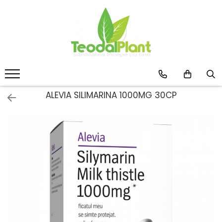
Produse
SUPLIMENTE ARTICULATII
ANTIINFLAMATOARE
SUPLIMENTE TONICE
CREME ANTIINFLAMATOARE-
ALEVIA SILIMARINA 1000MG 30CP
CIRCULAȚIE
SIROPURI
SUPLIMENTE DIABET
SUPLIMENTE DIVERSE
SUPLIMENTE HORMONALE
SUPLIMENTE CARDIO VASCULARE
SUPLIMENTE
HEPATOPROTECTOARE-BILA
SUPLIMENTE MEMORIE SI