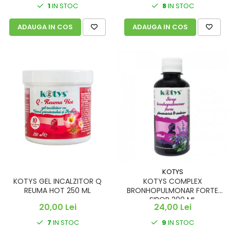
1
IN STOC
8
IN STOC
ADAUGA IN COS
ADAUGA IN COS
KOTYS
KOTYS GEL INCALZITOR Q
KOTYS COMPLEX
REUMA HOT 250 ML
BRONHOPULMONAR FORTE
SIROP 200 ML
20,00 Lei
24,00 Lei
7
IN STOC
9
IN STOC