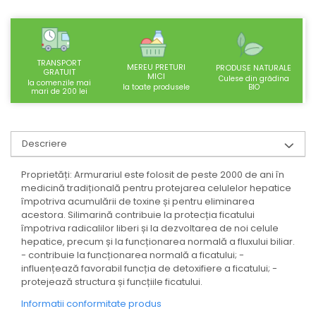
SUPLIMENTE STOMAC- DIGESTIE-
COLON
SUPLIMENTE IMUNITATE
TRANSPORT
COSMETICE FAȚĂ
MEREU PRETURI
PRODUSE NATURALE
GRATUIT
MICI
Culese din grădina
la comenzile mai
CREME CORP-MASAJ-MAINI -
BIO
la toate produsele
mari de 200 lei
CALCAIE
FOOD SEMINȚE- OLEAGINOASE
Descriere
ULEIURI
CEAIURI
Proprietăți: Armurariul este folosit de peste 2000 de ani în
medicină tradițională pentru protejarea celulelor hepatice
GEMODERIVATE
împotriva acumulării de toxine și pentru eliminarea
CREME AFECTIUNI PIELE
acestora. Silimarină contribuie la protecția ficatului
împotriva radicalilor liberi și la dezvoltarea de noi celule
SUPOZITOARE
hepatice, precum și la funcționarea normală a fluxului biliar.
TINCTURI
- contribuie la funcționarea normală a ficatului; -
influențează favorabil funcția de detoxifiere a ficatului; -
SUPERALIMENTE
protejează structura și funcțiile ficatului.
Informatii conformitate produs