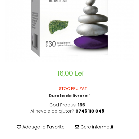
CIRCULATIE
SUPLIMENTE POTENȚĂ
SUPLIMENTE PROSTATĂ
SUPLIMENTE SLĂBIRE
SUPLIMENTE VITAMINE ȘI
MINERALE
SUPLIMENTE SOMN DEPRESIE
SISTEM NERVOS
16,00 Lei
SUPLIMENTE COLESTEROL
SUPLIMENTE RĂCEALĂ- APARAT
STOC EPUIZAT
RESPIRATOR ANTIVIRAL
Durata de livrare:
1
SUPLIMENTE ANTIOXIDANȚI-
Cod Produs:
156
ANTITUMORAL
Ai nevoie de ajutor?
0746 110 048
SUPLIMENTE URO-GENITAL
SUPLIMENTE DETOXIFIERE
Adauga la Favorite
Cere informatii
ANTIPARAZITARE