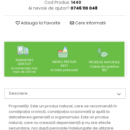
Cod Produs:
1440
SUPLIMENTE STOMAC- DIGESTIE-
Ai nevoie de ajutor?
0746 110 048
COLON
SUPLIMENTE IMUNITATE
Adauga la Favorite
Cere informatii
COSMETICE FAȚĂ
CREME CORP-MASAJ-MAINI -
CALCAIE
FOOD SEMINȚE- OLEAGINOASE
ULEIURI
TRANSPORT
MEREU PRETURI
PRODUSE NATURALE
GRATUIT
MICI
Culese din grădina
CEAIURI
la comenzile mai
BIO
la toate produsele
mari de 200 lei
GEMODERIVATE
CREME AFECTIUNI PIELE
Descriere
SUPOZITOARE
TINCTURI
Proprietăți: Este un produs natural, care se recomandă în
constipația cronică, constipația ocazională și ajută la
SUPERALIMENTE
detoxifierea generală a organismului. Este un produs
natural, care nu creează dependență și nu are efecte
secundare, nici după perioade îndelungate de utilizare.