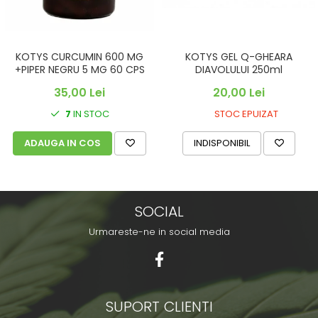
KOTYS CURCUMIN 600 MG
KOTYS GEL Q-GHEARA
+PIPER NEGRU 5 MG 60 CPS
DIAVOLULUI 250ml
35,00 Lei
20,00 Lei
7
IN STOC
STOC EPUIZAT
ADAUGA IN COS
INDISPONIBIL
SOCIAL
Urmareste-ne in social media
SUPORT CLIENTI