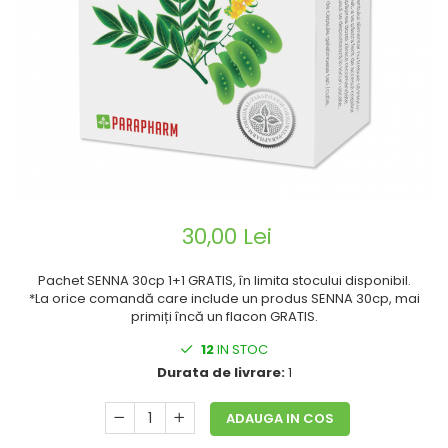
CIRCULATIE
SUPLIMENTE POTENȚĂ
SUPLIMENTE PROSTATĂ
SUPLIMENTE SLĂBIRE
SUPLIMENTE VITAMINE ȘI
MINERALE
SUPLIMENTE SOMN DEPRESIE
SISTEM NERVOS
30,00 Lei
SUPLIMENTE COLESTEROL
SUPLIMENTE RĂCEALĂ- APARAT
Pachet SENNA 30cp 1+1 GRATIS, în limita stocului disponibil.
RESPIRATOR ANTIVIRAL
*La orice comandă care include un produs SENNA 30cp, mai
primiți încă un flacon GRATIS.
SUPLIMENTE ANTIOXIDANȚI-
ANTITUMORAL
12
IN STOC
Durata de livrare:
1
SUPLIMENTE URO-GENITAL
SUPLIMENTE DETOXIFIERE
ADAUGA IN COS
ANTIPARAZITARE