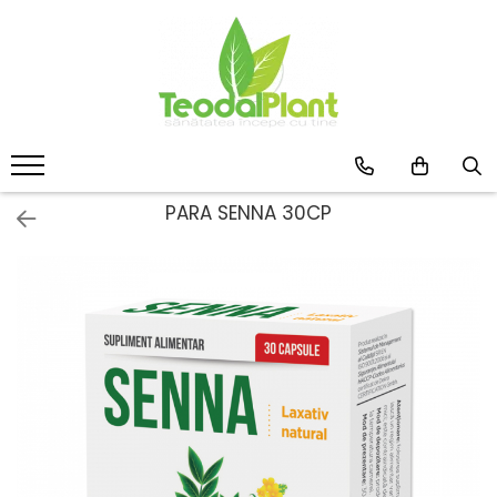
Produse
SUPLIMENTE ARTICULATII
ANTIINFLAMATOARE
SUPLIMENTE TONICE
CREME ANTIINFLAMATOARE-
PARA SENNA 30CP
CIRCULAȚIE
SIROPURI
SUPLIMENTE DIABET
SUPLIMENTE DIVERSE
SUPLIMENTE HORMONALE
SUPLIMENTE CARDIO VASCULARE
SUPLIMENTE
HEPATOPROTECTOARE-BILA
SUPLIMENTE MEMORIE SI