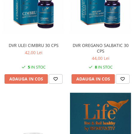
DVR ULEI CIMBRU 30 CPS
DVR OREGANO SALBATIC 30
CPS
42,00 Lei
44,00 Lei
5
IN STOC
8
IN STOC
ADAUGA IN COS
ADAUGA IN COS