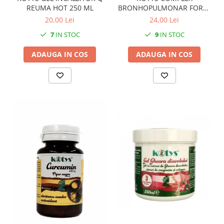
REUMA HOT 250 ML
BRONHOPULMONAR FORTE
SIROP 200 ML
20,00 Lei
24,00 Lei
7
IN STOC
9
IN STOC
ADAUGA IN COS
ADAUGA IN COS