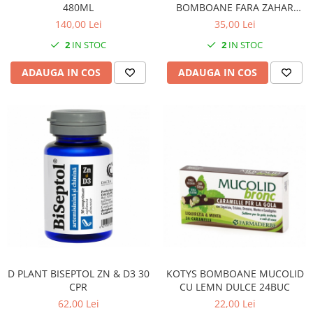
480ML
BOMBOANE FARA ZAHAR
DROPSURI 20 BUC
140,00 Lei
35,00 Lei
2
IN STOC
2
IN STOC
ADAUGA IN COS
ADAUGA IN COS
D PLANT BISEPTOL ZN & D3 30
KOTYS BOMBOANE MUCOLID
CPR
CU LEMN DULCE 24BUC
62,00 Lei
22,00 Lei