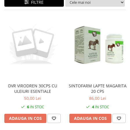
FILTRE
CIRCULATIE
SUPLIMENTE POTENȚĂ
SUPLIMENTE PROSTATĂ
SUPLIMENTE SLĂBIRE
SUPLIMENTE VITAMINE ȘI
MINERALE
SUPLIMENTE SOMN DEPRESIE
SISTEM NERVOS
SUPLIMENTE COLESTEROL
SUPLIMENTE RĂCEALĂ- APARAT
RESPIRATOR ANTIVIRAL
DVR VIRODREN 30CPS CU
SINTOFARM LAPTE MAGARITA
ULEIURI ESENTIALE
20 CPS
SUPLIMENTE ANTIOXIDANȚI-
50,00 Lei
86,00 Lei
ANTITUMORAL
6
IN STOC
4
IN STOC
SUPLIMENTE URO-GENITAL
ADAUGA IN COS
ADAUGA IN COS
SUPLIMENTE DETOXIFIERE
ANTIPARAZITARE