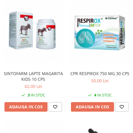
SUPLIMENTE STOMAC- DIGESTIE-
COLON
SUPLIMENTE IMUNITATE
COSMETICE FAȚĂ
CREME CORP-MASAJ-MAINI -
CALCAIE
FOOD SEMINȚE- OLEAGINOASE
ULEIURI
CEAIURI
SINTOFARM LAPTE MAGARITA
CPR RESPIROX 750 MG 30 CPS
KIDS 10 CPS
GEMODERIVATE
50,00 Lei
62,00 Lei
CREME AFECTIUNI PIELE
3
IN STOC
4
IN STOC
SUPOZITOARE
ADAUGA IN COS
ADAUGA IN COS
TINCTURI
SUPERALIMENTE