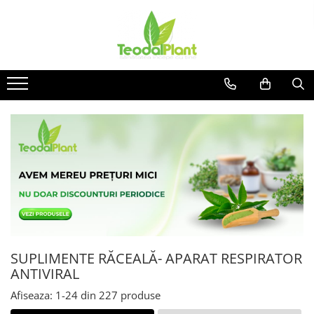
Produse
SUPLIMENTE ARTICULATII
ANTIINFLAMATOARE
SUPLIMENTE TONICE
CREME ANTIINFLAMATOARE-
CIRCULAȚIE
SIROPURI
SUPLIMENTE DIABET
SUPLIMENTE DIVERSE
SUPLIMENTE HORMONALE
SUPLIMENTE RĂCEALĂ- APARAT RESPIRATOR
SUPLIMENTE CARDIO VASCULARE
ANTIVIRAL
SUPLIMENTE
HEPATOPROTECTOARE-BILA
Afiseaza:
1-
24
din
227
produse
SUPLIMENTE MEMORIE SI