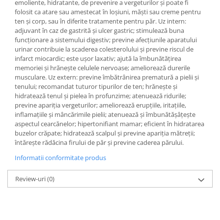
emoliente, hidratante, de prevenire a vergeturilor şi poate fi
folosit ca atare sau amestecat în loşiuni, măşti sau creme pentru
ten şi corp, sau în diferite tratamente pentru păr. Uz intern:
adjuvant în caz de gastrită şi ulcer gastric; stimulează buna
funcţionare a sistemului digestiv; previne afecţiunile aparatului
urinar contribuie la scaderea colesterolului şi previne riscul de
infarct miocardic; este uşor laxativ; ajută la îmbunătăţirea
memoriei şi hrăneşte celulele nervoase; ameliorează durerile
musculare. Uz extern: previne îmbătrânirea prematură a pielii şi
tenului; recomandat tuturor tipurilor de ten; hrăneşte şi
hidratează tenul şi pielea în profunzime; atenuează ridurile;
previne apariţia vergeturilor; ameliorează erupţiile, iritaţiile,
inflamaţiile şi mâncărimile pielii; atenuează şi îmbunătăşâţeşte
aspectul cearcănelor; hipertonifiant mamar; eficient în hidratarea
buzelor crăpate; hidratează scalpul şi previne apariţia mătreţii;
întăreşte rădăcina firului de păr şi previne caderea părului.
Informatii conformitate produs
Review-uri
(0)