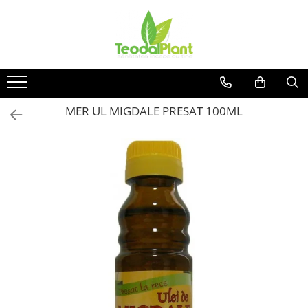
Produse
SUPLIMENTE ARTICULATII
ANTIINFLAMATOARE
SUPLIMENTE TONICE
MER UL MIGDALE PRESAT 100ML
CREME ANTIINFLAMATOARE-
CIRCULAȚIE
SIROPURI
SUPLIMENTE DIABET
SUPLIMENTE DIVERSE
SUPLIMENTE HORMONALE
SUPLIMENTE CARDIO VASCULARE
SUPLIMENTE
HEPATOPROTECTOARE-BILA
SUPLIMENTE MEMORIE SI