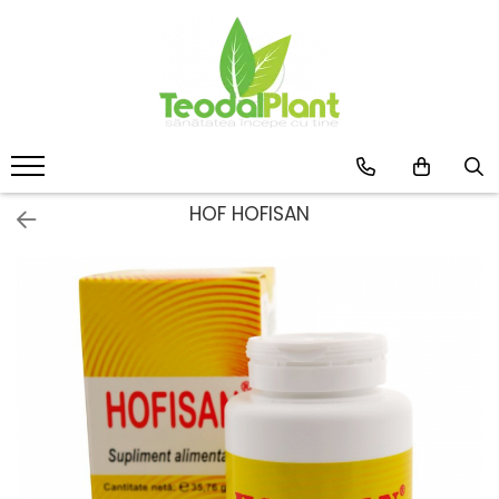
Produse
SUPLIMENTE ARTICULATII
ANTIINFLAMATOARE
SUPLIMENTE TONICE
CREME ANTIINFLAMATOARE-
HOF HOFISAN
CIRCULAȚIE
SIROPURI
SUPLIMENTE DIABET
SUPLIMENTE DIVERSE
SUPLIMENTE HORMONALE
SUPLIMENTE CARDIO VASCULARE
SUPLIMENTE
HEPATOPROTECTOARE-BILA
SUPLIMENTE MEMORIE SI