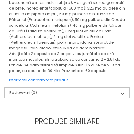
bacteriană a intestinului subțire); - asigură starea generală
de bine. Ingrediente/capsulă (500 mg): 325 mg pulbere din
cuticula de pipota de pui, 50 mg pulbere din frunze de
Pătrunjel (Petroselinum crispum), 50 mg pulbere din Coada
șoricelului (Achillea millefolium), 40 mg pulbere din târâte
de Grâu (Triticum aestivum), 3 mg ulei volatil de Brad
(Aetheroleum abieții), 2 mg ulei volatil de Fenicul
(Aetheroleum foenicuii), polivinilpirolidona, stearat de
magneziu, talc, alcool etilic. Mod de administrare:
Adulți:câte 2 capsule de 3 ori pe zi cu jumătate de oră
înaintea meselor; zilnic trebuie să se consume 2 - 2,5 l de
lichide. Se administrează timp de 3 luni, în cure de 2-3 ori
pe an, cu pauza de 30 zile. Prezentare: 60 capsule.
Informatii conformitate produs
Review-uri
(0)
PRODUSE SIMILARE