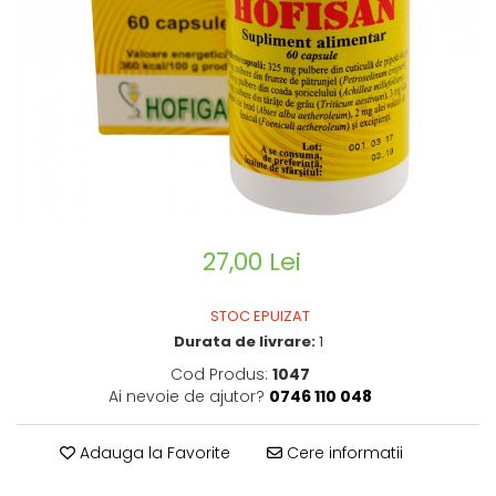
CIRCULATIE
SUPLIMENTE POTENȚĂ
SUPLIMENTE PROSTATĂ
SUPLIMENTE SLĂBIRE
SUPLIMENTE VITAMINE ȘI
MINERALE
SUPLIMENTE SOMN DEPRESIE
SISTEM NERVOS
27,00 Lei
SUPLIMENTE COLESTEROL
SUPLIMENTE RĂCEALĂ- APARAT
STOC EPUIZAT
RESPIRATOR ANTIVIRAL
Durata de livrare:
1
SUPLIMENTE ANTIOXIDANȚI-
Cod Produs:
1047
ANTITUMORAL
Ai nevoie de ajutor?
0746 110 048
SUPLIMENTE URO-GENITAL
SUPLIMENTE DETOXIFIERE
Adauga la Favorite
Cere informatii
ANTIPARAZITARE