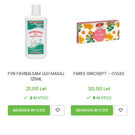
FVN FAVIBALSAM ULEI MASAJ
FARES GINOSEPT - OVULE
C
125ML
21,00 Lei
30,00 Lei
2
IN STOC
5
IN STOC
ADAUGA IN COS
ADAUGA IN COS