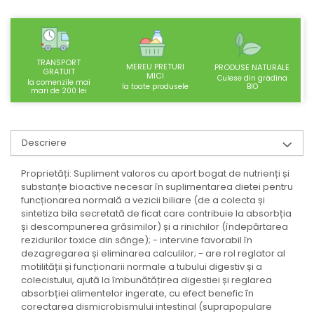
SUPLIMENTE STOMAC- DIGESTIE-
COLON
SUPLIMENTE IMUNITATE
TRANSPORT
COSMETICE FAȚĂ
MEREU PRETURI
PRODUSE NATURALE
GRATUIT
MICI
Culese din grădina
la comenzile mai
CREME CORP-MASAJ-MAINI -
BIO
la toate produsele
mari de 200 lei
CALCAIE
FOOD SEMINȚE- OLEAGINOASE
Descriere
ULEIURI
CEAIURI
Proprietăți: Supliment valoros cu aport bogat de nutrienți și
substanțe bioactive necesar în suplimentarea dietei pentru
GEMODERIVATE
funcționarea normală a vezicii biliare (de a colecta și
CREME AFECTIUNI PIELE
sintetiza bila secretată de ficat care contribuie la absorbția
și descompunerea grăsimilor) și a rinichilor (îndepărtarea
SUPOZITOARE
rezidurilor toxice din sânge); - intervine favorabil în
TINCTURI
dezagregarea și eliminarea calculilor; - are rol reglator al
motilității și funcționarii normale a tubului digestiv și a
SUPERALIMENTE
colecistului, ajută la îmbunătățirea digestiei și reglarea
absorbției alimentelor ingerate, cu efect benefic în
corectarea dismicrobismului intestinal (suprapopulare