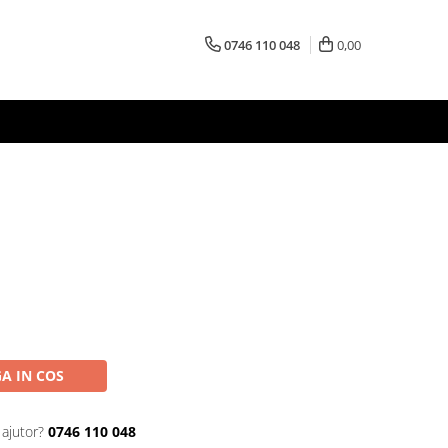
0746 110 048
0,00
A IN COS
 ajutor?
0746 110 048