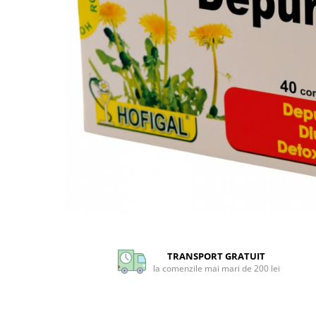
CIRCULATIE
SUPLIMENTE POTENȚĂ
SUPLIMENTE PROSTATĂ
SUPLIMENTE SLĂBIRE
SUPLIMENTE VITAMINE ȘI
MINERALE
SUPLIMENTE SOMN DEPRESIE
SISTEM NERVOS
SUPLIMENTE COLESTEROL
SUPLIMENTE RĂCEALĂ- APARAT
RESPIRATOR ANTIVIRAL
Distribuie
SUPLIMENTE ANTIOXIDANȚI-
pe
ANTITUMORAL
Facebook
TRANSPORT GRATUIT
SUPLIMENTE URO-GENITAL
la comenzile mai mari de 200 lei
SUPLIMENTE DETOXIFIERE
ANTIPARAZITARE