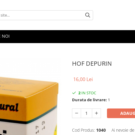
E NOI
HOF DEPURIN
16,00 Lei
2
IN STOC
Durata de livrare:
1
ADAUG
Cod Produs:
1040
Ai nevoie de