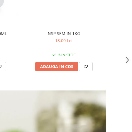
0ML
NSP SEM IN 1KG
PL ME
18,00 Lei
5
IN STOC
ADAUGA IN COS
AD