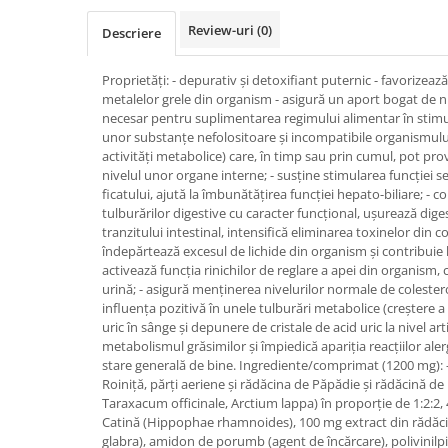
SUPLIMENTE STOMAC- DIGESTIE-
Review-uri
(0)
COLON
Descriere
SUPLIMENTE IMUNITATE
Proprietăți: - depurativ și detoxifiant puternic - favorizează
COSMETICE FAȚĂ
metalelor grele din organism - asigură un aport bogat de nu
necesar pentru suplimentarea regimului alimentar în stimula
CREME CORP-MASAJ-MAINI -
unor substanțe nefolositoare și incompatibile organismulu
CALCAIE
activități metabolice) care, în timp sau prin cumul, pot prov
FOOD SEMINȚE- OLEAGINOASE
nivelul unor organe interne; - susține stimularea funcției se
ficatului, ajută la îmbunătățirea funcției hepato-biliare; - c
ULEIURI
tulburărilor digestive cu caracter funcțional, ușurează diges
tranzitului intestinal, intensifică eliminarea toxinelor din c
CEAIURI
îndepărtează excesul de lichide din organism și contribuie la
GEMODERIVATE
activează funcția rinichilor de reglare a apei din organism, 
urină; - asigură menținerea nivelurilor normale de colestero
CREME AFECTIUNI PIELE
influența pozitivă în unele tulburări metabolice (creștere a
uric în sânge și depunere de cristale de acid uric la nivel art
SUPOZITOARE
metabolismul grăsimilor și împiedică apariția reacțiilor alerg
TINCTURI
stare generală de bine. Ingrediente/comprimat (1200 mg): 
Roiniță, părți aeriene și rădăcina de Păpădie și rădăcină de 
SUPERALIMENTE
Taraxacum officinale, Arctium lappa) în proporție de 1:2:2,
Catină (Hippophae rhamnoides), 100 mg extract din rădăci
glabra), amidon de porumb (agent de încărcare), polivinilpi