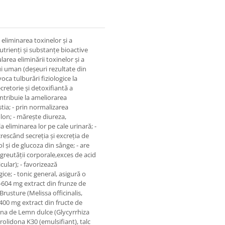
 eliminarea toxinelor și a
trienți și substanțe bioactive
rea eliminării toxinelor și a
i uman (deșeuri rezultate din
oca tulburări fiziologice la
cretorie și detoxifiantă a
ontribuie la ameliorarea
tia; - prin normalizarea
olon; - mărește diureza,
 eliminarea lor pe cale urinară; -
crescând secreția și excreția de
l și de glucoza din sânge; - are
 greutății corporale,exces de acid
icular); - favorizează
ice; - tonic general, asigură o
-604 mg extract din frunze de
Brusture (Melissa officinalis,
 400 mg extract din fructe de
na de Lemn dulce (Glycyrrhiza
rolidona K30 (emulsifiant), talc