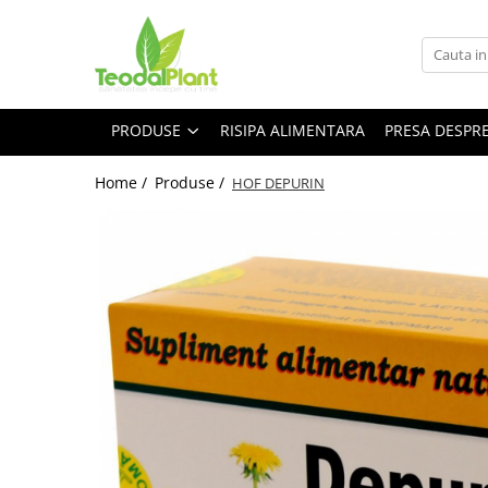
Produse
SUPLIMENTE ARTICULATII
PRODUSE
RISIPA ALIMENTARA
PRESA DESPR
ANTIINFLAMATOARE
SUPLIMENTE TONICE
Home /
Produse /
HOF DEPURIN
CREME ANTIINFLAMATOARE-
CIRCULAȚIE
SIROPURI
SUPLIMENTE DIABET
SUPLIMENTE DIVERSE
SUPLIMENTE HORMONALE
SUPLIMENTE CARDIO VASCULARE
SUPLIMENTE
HEPATOPROTECTOARE-BILA
SUPLIMENTE MEMORIE SI