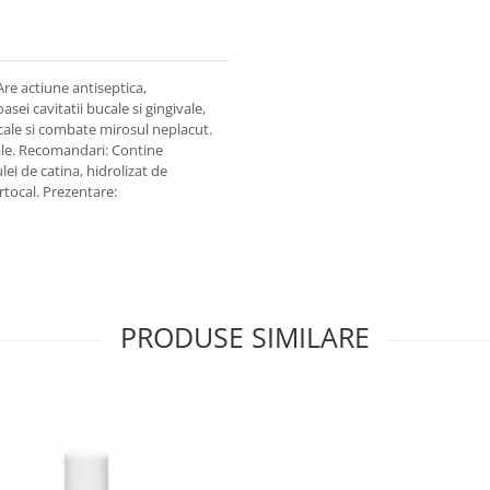
Are actiune antiseptica,
sei cavitatii bucale si gingivale,
ucale si combate mirosul neplacut.
bucale. Recomandari: Contine
lei de catina, hidrolizat de
ortocal. Prezentare:
PRODUSE SIMILARE