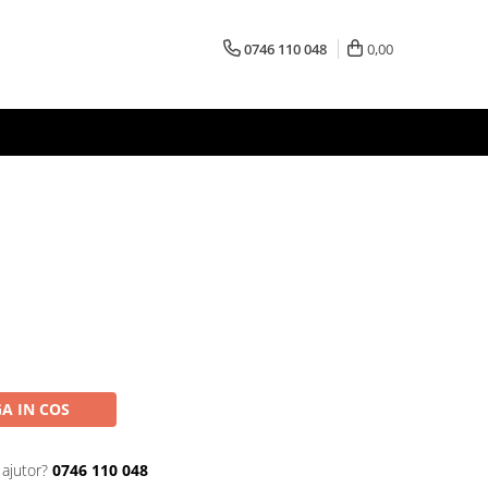
0746 110 048
0,00
A IN COS
 ajutor?
0746 110 048