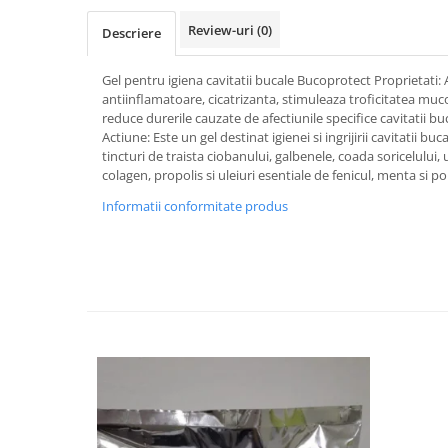
SUPLIMENTE STOMAC- DIGESTIE-
Review-uri
(0)
COLON
Descriere
SUPLIMENTE IMUNITATE
Gel pentru igiena cavitatii bucale Bucoprotect Proprietati: 
COSMETICE FAȚĂ
antiinflamatoare, cicatrizanta, stimuleaza troficitatea mucoa
reduce durerile cauzate de afectiunile specifice cavitatii b
CREME CORP-MASAJ-MAINI -
Actiune: Este un gel destinat igienei si ingrijirii cavitatii 
CALCAIE
tincturi de traista ciobanului, galbenele, coada soricelului, u
FOOD SEMINȚE- OLEAGINOASE
colagen, propolis si uleiuri esentiale de fenicul, menta si p
ULEIURI
Informatii conformitate produs
CEAIURI
GEMODERIVATE
CREME AFECTIUNI PIELE
SUPOZITOARE
TINCTURI
SUPERALIMENTE