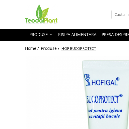
Produse
SUPLIMENTE ARTICULATII
PRODUSE
RISIPA ALIMENTARA
PRESA DESPR
ANTIINFLAMATOARE
SUPLIMENTE TONICE
Home /
Produse /
HOF BUCOPROTECT
CREME ANTIINFLAMATOARE-
CIRCULAȚIE
SIROPURI
SUPLIMENTE DIABET
SUPLIMENTE DIVERSE
SUPLIMENTE HORMONALE
SUPLIMENTE CARDIO VASCULARE
SUPLIMENTE
HEPATOPROTECTOARE-BILA
SUPLIMENTE MEMORIE SI