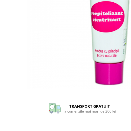
CIRCULATIE
SUPLIMENTE POTENȚĂ
SUPLIMENTE PROSTATĂ
SUPLIMENTE SLĂBIRE
SUPLIMENTE VITAMINE ȘI
MINERALE
SUPLIMENTE SOMN DEPRESIE
SISTEM NERVOS
SUPLIMENTE COLESTEROL
SUPLIMENTE RĂCEALĂ- APARAT
RESPIRATOR ANTIVIRAL
Distribuie
SUPLIMENTE ANTIOXIDANȚI-
pe
ANTITUMORAL
Facebook
TRANSPORT GRATUIT
SUPLIMENTE URO-GENITAL
la comenzile mai mari de 200 lei
SUPLIMENTE DETOXIFIERE
ANTIPARAZITARE