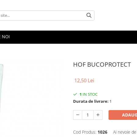
E NOI
HOF BUCOPROTECT
12,50 Lei
1
IN STOC
Durata de livrare:
1
ADAUG
Cod Produs:
1026
Ai nevoie de