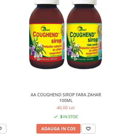
AA COUGHEND SIROP FARA ZAHAR
ADAMS
100ML
40,00 Lei
3
IN STOC
ADAUGA IN COS
AD