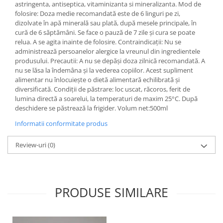
astringenta, antiseptica, vitaminizanta si mineralizanta. Mod de
folosire: Doza medie recomandată este de 6 linguri pe zi,
dizolvate în apă minerală sau plată, după mesele principale, în
cură de 6 săptămâni. Se face o pauză de 7 zile și cura se poate
relua. A se agita inainte de folosire. Contraindicații: Nu se
administrează persoanelor alergice la vreunul din ingredientele
produsului. Precautii: A nu se depăși doza zilnică recomandată. A
nu se lăsa la îndemâna și la vederea copiilor. Acest supliment
alimentar nu înlocuiește o dietă alimentară echilibrată și
diversificată. Condiții de păstrare: loc uscat, răcoros, ferit de
lumina directă a soarelui, la temperaturi de maxim 25°C. După
deschidere se păstrează la frigider. Volum net:500ml
Informatii conformitate produs
Review-uri
(0)
PRODUSE SIMILARE