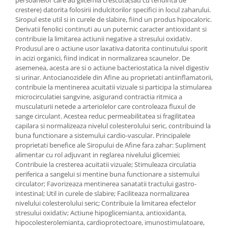
persoanelor care au glicemia crescuta(sau cu tendinta de
crestere) datorita folosirii indulcitorilor specifici in locul zaharului.
Siropul este util si in curele de slabire, fiind un produs hipocaloric.
Derivatii fenolici continuti au un puternic caracter antioxidant si
contribuie la limitarea actiunii negative a stresului oxidativ.
Produsul are o actiune usor laxativa datorita continutului sporit
in acizi organici, fiind indicat in normalizarea scaunelor. De
asemenea, acesta are si o actiune bacteriostatica la nivel digestiv
si urinar. Antocianozidele din Afine au proprietati antiinflamatorii,
contribuie la mentinerea acuitatii vizuale si participa la stimularea
microcirculatiei sangvine, asigurand contractia ritmica a
musculaturii netede a arteriolelor care controleaza fluxul de
sange circulant. Acestea reduc permeabilitatea si fragilitatea
capilara si normalizeaza nivelul colesterolului seric, contribuind la
buna functionare a sistemului cardio-vascular. Principalele
proprietati benefice ale Siropului de Afine fara zahar: Supliment
alimentar cu rol adjuvant in reglarea nivelului glicemiei;
Contribuie la cresterea acuitatii vizuale; Stimuleaza circulatia
periferica a sangelui si mentine buna functionare a sistemului
circulator; Favorizeaza mentinerea sanatatii tractului gastro-
intestinal; Util in curele de slabire; Faciliteaza normalizarea
nivelului colesterolului seric; Contribuie la limitarea efectelor
stresului oxidativ; Actiune hipoglicemianta, antioxidanta,
hipocolesterolemianta, cardioprotectoare, imunostimulatoare,