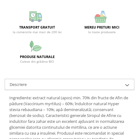
SUPLIMENTE STOMAC- DIGESTIE-
COLON
SUPLIMENTE IMUNITATE
TRANSPORT GRATUIT
MEREU PRETURI MICI
COSMETICE FAȚĂ
la comenzile mai mari de 200 lei
la toate produsele
CREME CORP-MASAJ-MAINI -
CALCAIE
FOOD SEMINȚE- OLEAGINOASE
PRODUSE NATURALE
Culese din grădina BIO
ULEIURI
CEAIURI
GEMODERIVATE
Descriere
CREME AFECTIUNI PIELE
Ingrediente: extract natural (apos) min. 70% din fructe de Afin de
SUPOZITOARE
pădure (Vaccinium myrtilus) – 60%; îndulcitor natural Hyper
stevia rebaudiana – 10%; apă demineralizată; conservant
TINCTURI
(benzoat de sodiu). Caracteristici generale Siropul de Afine cu
indulcitor fara zahar este un excelent ajduvant in normalizarea
SUPERALIMENTE
glicemiei datorita continutului de mirtilina, ce are o actiune
similara cu cea a insulinei. Produsul este recomandat in special