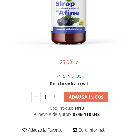
CIRCULATIE
SUPLIMENTE POTENȚĂ
SUPLIMENTE PROSTATĂ
SUPLIMENTE SLĂBIRE
SUPLIMENTE VITAMINE ȘI
MINERALE
SUPLIMENTE SOMN DEPRESIE
25,00 Lei
SISTEM NERVOS
SUPLIMENTE COLESTEROL
5
IN STOC
Durata de livrare:
1
SUPLIMENTE RĂCEALĂ- APARAT
RESPIRATOR ANTIVIRAL
ADAUGA IN COS
SUPLIMENTE ANTIOXIDANȚI-
ANTITUMORAL
Cod Produs:
1013
Ai nevoie de ajutor?
0746 110 048
SUPLIMENTE URO-GENITAL
SUPLIMENTE DETOXIFIERE
Adauga la Favorite
Cere informatii
ANTIPARAZITARE