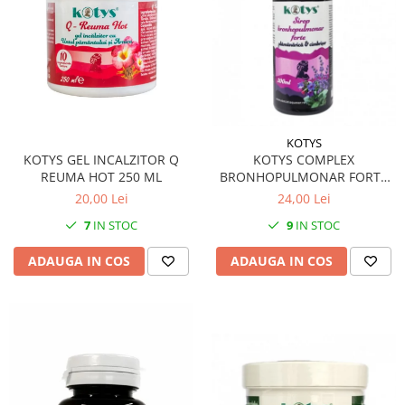
KOTYS
KOTYS GEL INCALZITOR Q
KOTYS COMPLEX
REUMA HOT 250 ML
BRONHOPULMONAR FORTE
SIROP 200 ML
20,00 Lei
24,00 Lei
7
IN STOC
9
IN STOC
ADAUGA IN COS
ADAUGA IN COS