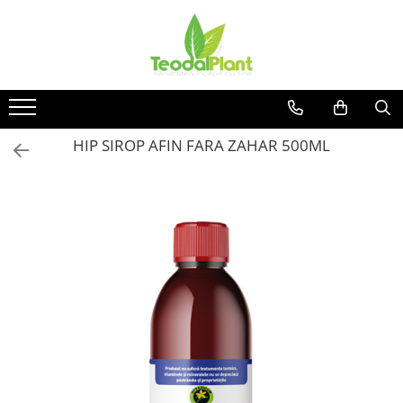
Produse
SUPLIMENTE ARTICULATII
ANTIINFLAMATOARE
SUPLIMENTE TONICE
HIP SIROP AFIN FARA ZAHAR 500ML
CREME ANTIINFLAMATOARE-
CIRCULAȚIE
SIROPURI
SUPLIMENTE DIABET
SUPLIMENTE DIVERSE
SUPLIMENTE HORMONALE
SUPLIMENTE CARDIO VASCULARE
SUPLIMENTE
HEPATOPROTECTOARE-BILA
SUPLIMENTE MEMORIE SI