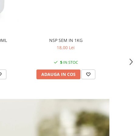
0ML
NSP SEM IN 1KG
PL ME
18,00 Lei
5
IN STOC
ADAUGA IN COS
AD