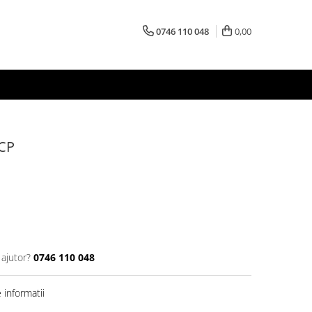
0746 110 048
0,00
CP
 ajutor?
0746 110 048
informatii