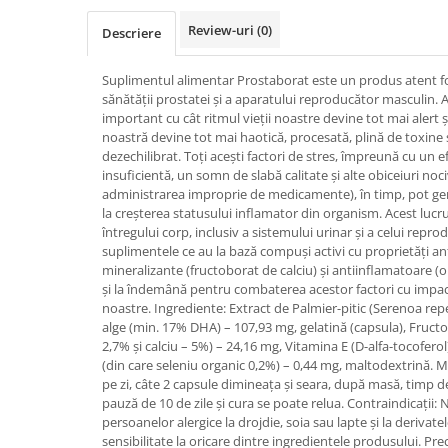
SUPLIMENTE STOMAC- DIGESTIE-
Review-uri
(0)
COLON
Descriere
SUPLIMENTE IMUNITATE
Suplimentul alimentar Prostaborat este un produs atent f
COSMETICE FAȚĂ
sănătății prostatei și a aparatului reproducător masculin. 
important cu cât ritmul vieții noastre devine tot mai alert ș
CREME CORP-MASAJ-MAINI -
noastră devine tot mai haotică, procesată, plină de toxine ș
CALCAIE
dezechilibrat. Toți acești factori de stres, împreună cu un e
FOOD SEMINȚE- OLEAGINOASE
insuficientă, un somn de slabă calitate și alte obiceiuri noc
administrarea improprie de medicamente), în timp, pot gene
ULEIURI
la creșterea statusului inflamator din organism. Acest lucr
întregului corp, inclusiv a sistemului urinar și a celui repr
CEAIURI
suplimentele ce au la bază compuși activi cu proprietăți ant
GEMODERIVATE
mineralizante (fructoborat de calciu) și antiinflamatoare (
și la îndemână pentru combaterea acestor factori cu impac
CREME AFECTIUNI PIELE
noastre. Ingrediente: Extract de Palmier-pitic (Serenoa re
alge (min. 17% DHA) – 107,93 mg, gelatină (capsula), Fructo
SUPOZITOARE
2,7% și calciu – 5%) – 24,16 mg, Vitamina E (D-alfa-tocoferol
TINCTURI
(din care seleniu organic 0,2%) – 0,44 mg, maltodextrină. Mo
pe zi, câte 2 capsule dimineața și seara, după masă, timp d
SUPERALIMENTE
pauză de 10 de zile și cura se poate relua. Contraindicații: 
persoanelor alergice la drojdie, soia sau lapte și la derivate
sensibilitate la oricare dintre ingredientele produsului. Pre