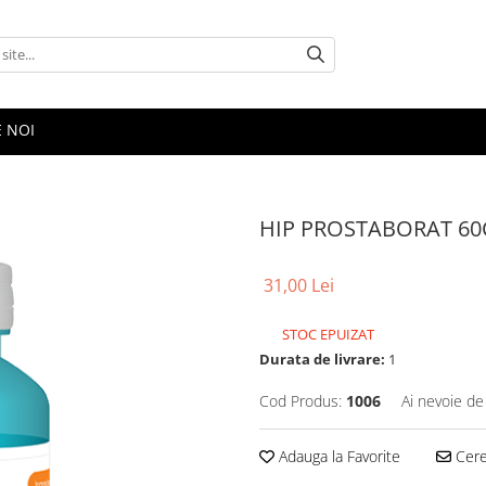
E NOI
HIP PROSTABORAT 60
31,00 Lei
STOC EPUIZAT
Durata de livrare:
1
Cod Produs:
1006
Ai nevoie de
Adauga la Favorite
Cere 