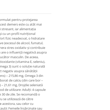
ormulat pentru protejarea
Acest demers este cu atât mai
i stresant, iar alimentația
i cu un profil nutrițional
fort fizic neadecvat, o hidratare
ive (excesul de alcool, fumatul,
ra stres oxidativ și contribuie
u are o influență negativă asupra
oducător masculin. De aceea,
ioxidante (vitamina E, seleniu),
omega 3) sunt o soluție naturală
t negativ asupra sănătății
pens) – 215,86 mg, Omega 3 din
borat de calciu (din care bor –
) – 21,61 mg, Drojdie seleniată
d de utilizare: Adulți: 4 capsule
e 30 de zile. Se recomandă o
Nu se utilizează de către
le acestora, sau celor cu
cauții: Femeile însărcinate sau