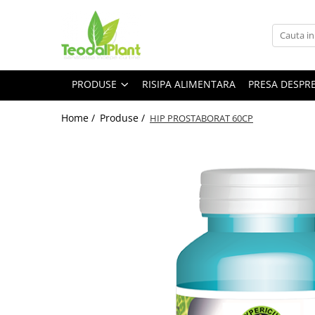
Produse
SUPLIMENTE ARTICULATII
PRODUSE
RISIPA ALIMENTARA
PRESA DESPR
ANTIINFLAMATOARE
SUPLIMENTE TONICE
Home /
Produse /
HIP PROSTABORAT 60CP
CREME ANTIINFLAMATOARE-
CIRCULAȚIE
SIROPURI
SUPLIMENTE DIABET
SUPLIMENTE DIVERSE
SUPLIMENTE HORMONALE
SUPLIMENTE CARDIO VASCULARE
SUPLIMENTE
HEPATOPROTECTOARE-BILA
SUPLIMENTE MEMORIE SI