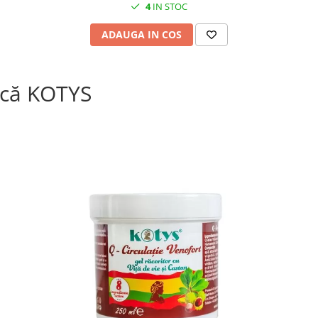
4
IN STOC
ADAUGA IN COS
că KOTYS