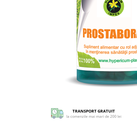
CIRCULATIE
SUPLIMENTE POTENȚĂ
SUPLIMENTE PROSTATĂ
SUPLIMENTE SLĂBIRE
SUPLIMENTE VITAMINE ȘI
MINERALE
SUPLIMENTE SOMN DEPRESIE
SISTEM NERVOS
SUPLIMENTE COLESTEROL
SUPLIMENTE RĂCEALĂ- APARAT
RESPIRATOR ANTIVIRAL
Distribuie
SUPLIMENTE ANTIOXIDANȚI-
pe
ANTITUMORAL
Facebook
TRANSPORT GRATUIT
SUPLIMENTE URO-GENITAL
la comenzile mai mari de 200 lei
SUPLIMENTE DETOXIFIERE
ANTIPARAZITARE