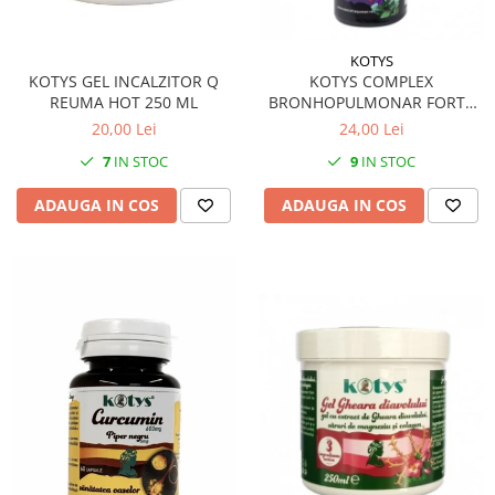
KOTYS
KOTYS GEL INCALZITOR Q
KOTYS COMPLEX
REUMA HOT 250 ML
BRONHOPULMONAR FORTE
SIROP 200 ML
20,00 Lei
24,00 Lei
7
IN STOC
9
IN STOC
ADAUGA IN COS
ADAUGA IN COS