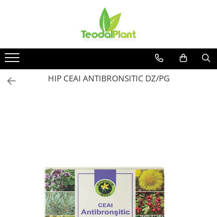
Produse
SUPLIMENTE ARTICULATII
ANTIINFLAMATOARE
SUPLIMENTE TONICE
HIP CEAI ANTIBRONSITIC DZ/PG
CREME ANTIINFLAMATOARE-
CIRCULAȚIE
SIROPURI
SUPLIMENTE DIABET
SUPLIMENTE DIVERSE
SUPLIMENTE HORMONALE
SUPLIMENTE CARDIO VASCULARE
SUPLIMENTE
HEPATOPROTECTOARE-BILA
SUPLIMENTE MEMORIE SI