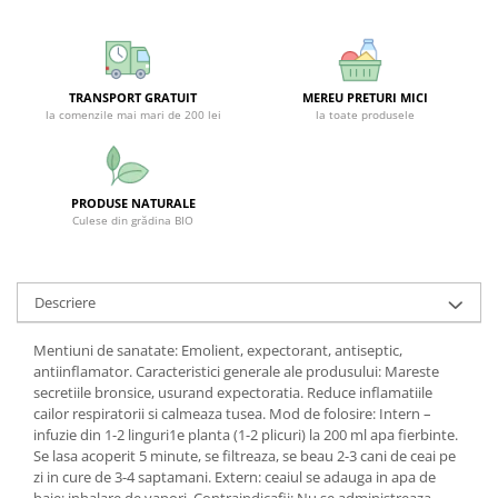
SUPLIMENTE STOMAC- DIGESTIE-
COLON
SUPLIMENTE IMUNITATE
TRANSPORT GRATUIT
MEREU PRETURI MICI
COSMETICE FAȚĂ
la comenzile mai mari de 200 lei
la toate produsele
CREME CORP-MASAJ-MAINI -
CALCAIE
FOOD SEMINȚE- OLEAGINOASE
PRODUSE NATURALE
Culese din grădina BIO
ULEIURI
CEAIURI
GEMODERIVATE
Descriere
CREME AFECTIUNI PIELE
Mentiuni de sanatate: Emolient, expectorant, antiseptic,
SUPOZITOARE
antiinflamator. Caracteristici generale ale produsului: Mareste
secretiile bronsice, usurand expectoratia. Reduce inflamatiile
TINCTURI
cailor respiratorii si calmeaza tusea. Mod de folosire: Intern –
infuzie din 1-2 linguri1e planta (1-2 plicuri) la 200 ml apa fierbinte.
SUPERALIMENTE
Se lasa acoperit 5 minute, se filtreaza, se beau 2-3 cani de ceai pe
zi in cure de 3-4 saptamani. Extern: ceaiul se adauga in apa de