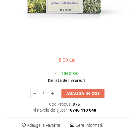
CIRCULATIE
SUPLIMENTE POTENȚĂ
SUPLIMENTE PROSTATĂ
SUPLIMENTE SLĂBIRE
SUPLIMENTE VITAMINE ȘI
MINERALE
SUPLIMENTE SOMN DEPRESIE
8,00 Lei
SISTEM NERVOS
SUPLIMENTE COLESTEROL
1
IN STOC
Durata de livrare:
1
SUPLIMENTE RĂCEALĂ- APARAT
RESPIRATOR ANTIVIRAL
ADAUGA IN COS
SUPLIMENTE ANTIOXIDANȚI-
ANTITUMORAL
Cod Produs:
975
Ai nevoie de ajutor?
0746 110 048
SUPLIMENTE URO-GENITAL
SUPLIMENTE DETOXIFIERE
Adauga la Favorite
Cere informatii
ANTIPARAZITARE