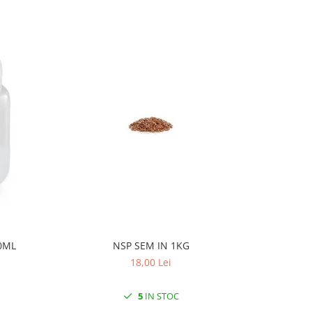
0ML
NSP SEM IN 1KG
PL ME
18,00 Lei
5
IN STOC