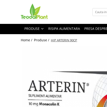
Produse
SUPLIMENTE ARTICULATII
PRODUSE
RISIPA ALIMENTARA
PRESA DESPR
ANTIINFLAMATOARE
SUPLIMENTE TONICE
Home /
Produse /
HIP ARTERIN 90CP
CREME ANTIINFLAMATOARE-
CIRCULAȚIE
SIROPURI
SUPLIMENTE DIABET
SUPLIMENTE DIVERSE
SUPLIMENTE HORMONALE
SUPLIMENTE CARDIO VASCULARE
SUPLIMENTE
HEPATOPROTECTOARE-BILA
SUPLIMENTE MEMORIE SI