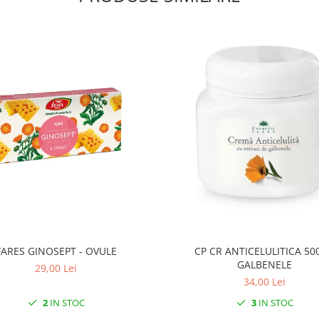
FARES GINOSEPT - OVULE
CP CR ANTICELULITICA 50
GALBENELE
29,00 Lei
34,00 Lei
2
IN STOC
3
IN STOC