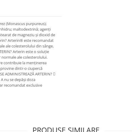
 orez (Monascus purpureus);
 anhidru; maltodextrină; agenți
ștearat de magneziu și dioxid de
Arterin? Arterin® este recomandat
le ale colesterolului din sânge,
TERIN? Arterin este o soluție
 normale ale colesterolului.
re contribuie la menținerea
z provine dintr-o ciupercă
M SE ADMINISTREAZĂ ARTERIN? 
 A nu se depăși doza
ar recomandat exclusive
PRODUSE SIMILARE