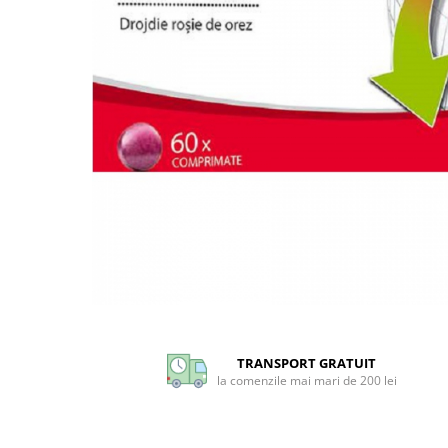
CIRCULATIE
SUPLIMENTE POTENȚĂ
SUPLIMENTE PROSTATĂ
SUPLIMENTE SLĂBIRE
SUPLIMENTE VITAMINE ȘI
MINERALE
SUPLIMENTE SOMN DEPRESIE
SISTEM NERVOS
SUPLIMENTE COLESTEROL
SUPLIMENTE RĂCEALĂ- APARAT
RESPIRATOR ANTIVIRAL
Distribuie
SUPLIMENTE ANTIOXIDANȚI-
pe
ANTITUMORAL
Facebook
TRANSPORT GRATUIT
SUPLIMENTE URO-GENITAL
la comenzile mai mari de 200 lei
SUPLIMENTE DETOXIFIERE
ANTIPARAZITARE