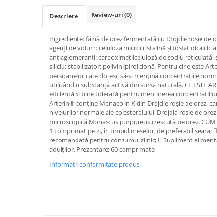
SUPLIMENTE STOMAC- DIGESTIE-
Review-uri
(0)
COLON
Descriere
SUPLIMENTE IMUNITATE
Ingrediente: făină de orez fermentată cu Drojdie roșie de
COSMETICE FAȚĂ
agenți de volum: celuloza microcristalină și fosfat dicalcic
antiaglomeranți: carboximetilceluloză de sodiu reticulată, 
CREME CORP-MASAJ-MAINI -
siliciu; stabilizator: polivinilpirolidonă. Pentru cine este 
CALCAIE
persoanelor care doresc să-și mențină concentrațiile norma
FOOD SEMINȚE- OLEAGINOASE
utilizând o substanță activă din sursa naturală. CE ESTE AR
eficientă și bine tolerată pentru menținerea concentrațiilor
ULEIURI
Arterin® conține Monacolin K din Drojdie roșie de orez, ca
nivelurilor normale ale colesterolului. Drojdia roșie de ore
CEAIURI
microscopică,Monascus purpureus,crescută pe orez. CU
GEMODERIVATE
1 comprimat pe zi, în timpul meselor, de preferabil seara; 
recomandată pentru consumul zilnic;  Supliment aliment
CREME AFECTIUNI PIELE
adulților. Prezentare: 60 comprimate
SUPOZITOARE
Informatii conformitate produs
TINCTURI
SUPERALIMENTE