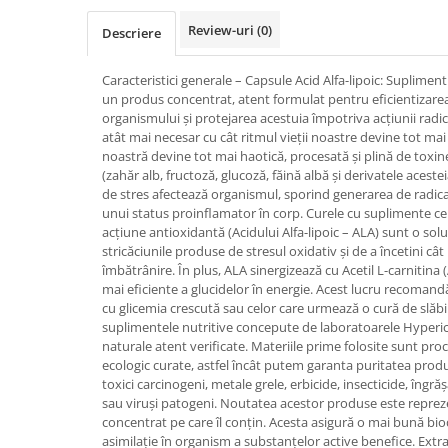
SUPLIMENTE STOMAC- DIGESTIE-
Review-uri
(0)
COLON
Descriere
SUPLIMENTE IMUNITATE
Caracteristici generale – Capsule Acid Alfa-lipoic: Supliment
COSMETICE FAȚĂ
un produs concentrat, atent formulat pentru eficientizare
organismului și protejarea acestuia împotriva acțiunii radica
CREME CORP-MASAJ-MAINI -
atât mai necesar cu cât ritmul vieții noastre devine tot mai a
CALCAIE
noastră devine tot mai haotică, procesată și plină de toxine,
FOOD SEMINȚE- OLEAGINOASE
(zahăr alb, fructoză, glucoză, făină albă și derivatele acesteia
de stres afectează organismul, sporind generarea de radicali
ULEIURI
unui status proinflamator în corp. Curele cu suplimente ce
acțiune antioxidantă (Acidului Alfa-lipoic – ALA) sunt o soluț
CEAIURI
stricăciunile produse de stresul oxidativ și de a încetini câ
GEMODERIVATE
îmbătrânire. În plus, ALA sinergizează cu Acetil L-carnitina
mai eficiente a glucidelor în energie. Acest lucru recoman
CREME AFECTIUNI PIELE
cu glicemia crescută sau celor care urmează o cură de slăbir
suplimentele nutritive concepute de laboratoarele Hyperi
SUPOZITOARE
naturale atent verificate. Materiile prime folosite sunt pr
TINCTURI
ecologic curate, astfel încât putem garanta puritatea prod
toxici carcinogeni, metale grele, erbicide, insecticide, în
SUPERALIMENTE
sau viruși patogeni. Noutatea acestor produse este repreze
concentrat pe care îl conțin. Acesta asigură o mai bună bio
asimilație în organism a substanțelor active benefice. Ext