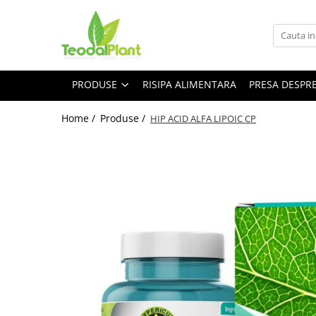
Produse
SUPLIMENTE ARTICULATII
PRODUSE
RISIPA ALIMENTARA
PRESA DESPR
ANTIINFLAMATOARE
SUPLIMENTE TONICE
Home /
Produse /
HIP ACID ALFA LIPOIC CP
CREME ANTIINFLAMATOARE-
CIRCULAȚIE
SIROPURI
SUPLIMENTE DIABET
SUPLIMENTE DIVERSE
SUPLIMENTE HORMONALE
SUPLIMENTE CARDIO VASCULARE
SUPLIMENTE
HEPATOPROTECTOARE-BILA
SUPLIMENTE MEMORIE SI