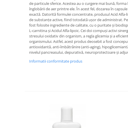
de particule sferice. Acestea au o curgere mai bună, forma 
înglobării de aer printre ele. În acest fel, dozarea în capsu
exactă. Datorită formulei concentrate, produsul Acid Alfa-l
de substanțe active, fiind totodată ușor de administrat. Pe
fost folosite ingrediente de calitate, cu o puritate și biodis
L-carnitina și Acidul Alfa-lipoic. Cei doi compuși activi sine
stresului oxidativ din organism, a regla glicemia și a eficie
organismului. Astfel, acest produs deosebit a fost concepu
antioxidantă, anti-îmbătrânire (anti-aging), hipoglicemiant
nivelul pancreasului, depurativă, neuroprotectoare și adjuv
Informatii conformitate produs