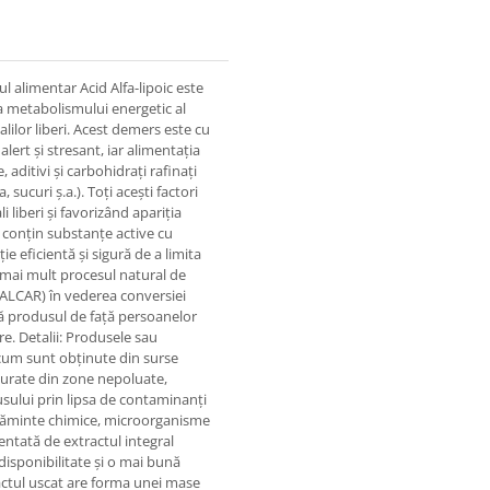
ul alimentar Acid Alfa-lipoic este
a metabolismului energetic al
lilor liberi. Acest demers este cu
lert și stresant, iar alimentația
 aditivi și carbohidrați rafinați
, sucuri ș.a.). Toți acești factori
 liberi și favorizând apariția
 conțin substanțe active cu
ie eficientă și sigură de a limita
t mai mult procesul natural de
 (ALCAR) în vederea conversiei
dă produsul de față persoanelor
e. Detalii: Produsele sau
cum sunt obținute din surse
ocurate din zone nepoluate,
usului prin lipsa de contaminanți
grășăminte chimice, microorganisme
ntată de extractul integral
disponibilitate și o mai bună
ractul uscat are forma unei mase