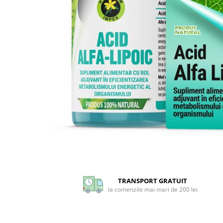
CIRCULATIE
SUPLIMENTE POTENȚĂ
SUPLIMENTE PROSTATĂ
SUPLIMENTE SLĂBIRE
SUPLIMENTE VITAMINE ȘI
MINERALE
SUPLIMENTE SOMN DEPRESIE
SISTEM NERVOS
SUPLIMENTE COLESTEROL
SUPLIMENTE RĂCEALĂ- APARAT
RESPIRATOR ANTIVIRAL
Distribuie
SUPLIMENTE ANTIOXIDANȚI-
pe
ANTITUMORAL
Facebook
TRANSPORT GRATUIT
SUPLIMENTE URO-GENITAL
la comenzile mai mari de 200 lei
SUPLIMENTE DETOXIFIERE
ANTIPARAZITARE