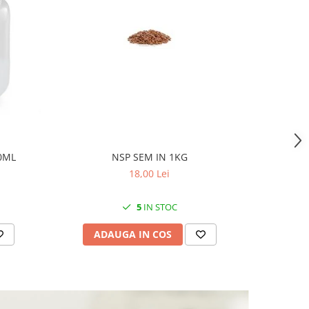
0ML
NSP SEM IN 1KG
PL ME
18,00 Lei
5
IN STOC
ADAUGA IN COS
AD