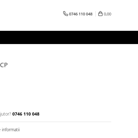
0746 110 048
0,00
 CP
jutor?
0746 110 048
informatii