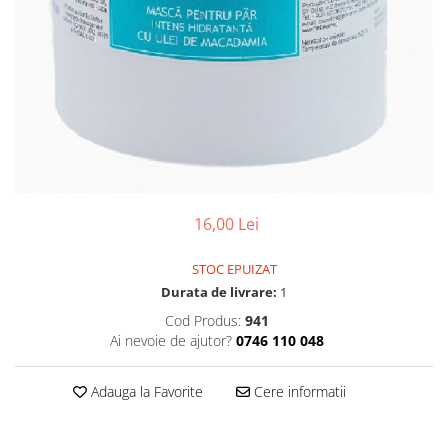
CIRCULATIE
SUPLIMENTE POTENȚĂ
SUPLIMENTE PROSTATĂ
SUPLIMENTE SLĂBIRE
SUPLIMENTE VITAMINE ȘI
MINERALE
SUPLIMENTE SOMN DEPRESIE
SISTEM NERVOS
16,00 Lei
SUPLIMENTE COLESTEROL
STOC EPUIZAT
SUPLIMENTE RĂCEALĂ- APARAT
Durata de livrare:
1
RESPIRATOR ANTIVIRAL
Cod Produs:
941
SUPLIMENTE ANTIOXIDANȚI-
Ai nevoie de ajutor?
0746 110 048
ANTITUMORAL
SUPLIMENTE URO-GENITAL
Adauga la Favorite
Cere informatii
SUPLIMENTE DETOXIFIERE
ANTIPARAZITARE