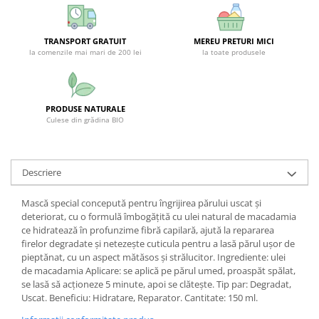
SUPLIMENTE STOMAC- DIGESTIE-
COLON
TRANSPORT GRATUIT
MEREU PRETURI MICI
SUPLIMENTE IMUNITATE
la comenzile mai mari de 200 lei
la toate produsele
COSMETICE FAȚĂ
CREME CORP-MASAJ-MAINI -
CALCAIE
PRODUSE NATURALE
Culese din grădina BIO
FOOD SEMINȚE- OLEAGINOASE
ULEIURI
CEAIURI
Descriere
GEMODERIVATE
Mască special concepută pentru îngrijirea părului uscat și
CREME AFECTIUNI PIELE
deteriorat, cu o formulă îmbogățită cu ulei natural de macadamia
ce hidratează în profunzime fibră capilară, ajută la repararea
SUPOZITOARE
firelor degradate și netezește cuticula pentru a lasă părul ușor de
TINCTURI
pieptănat, cu un aspect mătăsos și strălucitor. Ingrediente: ulei
de macadamia Aplicare: se aplică pe părul umed, proaspăt spălat,
SUPERALIMENTE
se lasă să acționeze 5 minute, apoi se clătește. Tip par: Degradat,
Uscat. Beneficiu: Hidratare, Reparator. Cantitate: 150 ml.