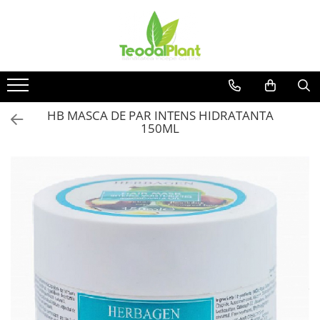
Produse
SUPLIMENTE ARTICULATII
ANTIINFLAMATOARE
SUPLIMENTE TONICE
HB MASCA DE PAR INTENS HIDRATANTA
150ML
CREME ANTIINFLAMATOARE-
CIRCULAȚIE
SIROPURI
SUPLIMENTE DIABET
SUPLIMENTE DIVERSE
SUPLIMENTE HORMONALE
SUPLIMENTE CARDIO VASCULARE
SUPLIMENTE
HEPATOPROTECTOARE-BILA
SUPLIMENTE MEMORIE SI