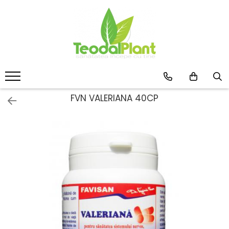
Produse
SUPLIMENTE ARTICULATII
ANTIINFLAMATOARE
SUPLIMENTE TONICE
CREME ANTIINFLAMATOARE-
FVN VALERIANA 40CP
CIRCULAȚIE
SIROPURI
SUPLIMENTE DIABET
SUPLIMENTE DIVERSE
SUPLIMENTE HORMONALE
SUPLIMENTE CARDIO VASCULARE
SUPLIMENTE
HEPATOPROTECTOARE-BILA
SUPLIMENTE MEMORIE SI