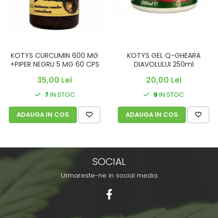
KOTYS CURCUMIN 600 MG
KOTYS GEL Q-GHEARA
+PIPER NEGRU 5 MG 60 CPS
DIAVOLULUI 250ml
35,00 Lei
20,00 Lei
7
IN STOC
9
IN STOC
ADAUGA IN COS
ADAUGA IN COS
SOCIAL
Urmareste-ne in social media