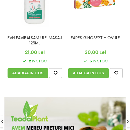
FVN FAVIBALSAM ULEI MASAJ
FARES GINOSEPT - OVULE
C
125ML
21,00 Lei
30,00 Lei
2
IN STOC
5
IN STOC
ADAUGA IN COS
ADAUGA IN COS