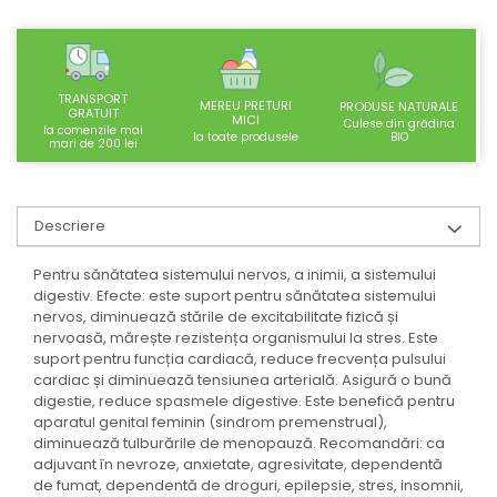
SUPLIMENTE STOMAC- DIGESTIE-
COLON
SUPLIMENTE IMUNITATE
TRANSPORT
COSMETICE FAȚĂ
MEREU PRETURI
PRODUSE NATURALE
GRATUIT
MICI
Culese din grădina
la comenzile mai
CREME CORP-MASAJ-MAINI -
BIO
la toate produsele
mari de 200 lei
CALCAIE
FOOD SEMINȚE- OLEAGINOASE
Descriere
ULEIURI
CEAIURI
Pentru sănătatea sistemului nervos, a inimii, a sistemului
digestiv. Efecte: este suport pentru sănătatea sistemului
GEMODERIVATE
nervos, diminuează stările de excitabilitate fizică și
CREME AFECTIUNI PIELE
nervoasă, mărește rezistența organismului la stres. Este
suport pentru funcția cardiacă, reduce frecvența pulsului
SUPOZITOARE
cardiac și diminuează tensiunea arterială. Asigură o bună
TINCTURI
digestie, reduce spasmele digestive. Este benefică pentru
aparatul genital feminin (sindrom premenstrual),
SUPERALIMENTE
diminuează tulburările de menopauză. Recomandări: ca
adjuvant în nevroze, anxietate, agresivitate, dependentă
de fumat, dependentă de droguri, epilepsie, stres, insomnii,