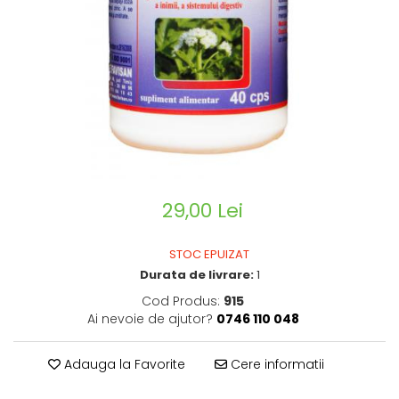
CIRCULATIE
SUPLIMENTE POTENȚĂ
SUPLIMENTE PROSTATĂ
SUPLIMENTE SLĂBIRE
SUPLIMENTE VITAMINE ȘI
MINERALE
SUPLIMENTE SOMN DEPRESIE
SISTEM NERVOS
29,00 Lei
SUPLIMENTE COLESTEROL
SUPLIMENTE RĂCEALĂ- APARAT
STOC EPUIZAT
RESPIRATOR ANTIVIRAL
Durata de livrare:
1
SUPLIMENTE ANTIOXIDANȚI-
Cod Produs:
915
ANTITUMORAL
Ai nevoie de ajutor?
0746 110 048
SUPLIMENTE URO-GENITAL
SUPLIMENTE DETOXIFIERE
Adauga la Favorite
Cere informatii
ANTIPARAZITARE