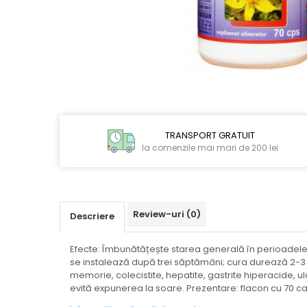
CIRCULATIE
SUPLIMENTE POTENȚĂ
SUPLIMENTE PROSTATĂ
SUPLIMENTE SLĂBIRE
SUPLIMENTE VITAMINE ȘI
Distribuie
pe
MINERALE
Facebook
SUPLIMENTE SOMN DEPRESIE
TRANSPORT GRATUIT
SISTEM NERVOS
la comenzile mai mari de 200 lei
SUPLIMENTE COLESTEROL
SUPLIMENTE RĂCEALĂ- APARAT
RESPIRATOR ANTIVIRAL
Review-uri
(0)
Descriere
SUPLIMENTE ANTIOXIDANȚI-
ANTITUMORAL
Efecte: Îmbunătățește starea generală în perioadele 
SUPLIMENTE URO-GENITAL
se instalează după trei săptămâni; cura durează 2-3 l
memorie, colecistite, hepatite, gastrite hiperacide, u
SUPLIMENTE DETOXIFIERE
evită expunerea la soare. Prezentare: flacon cu 70 ca
ANTIPARAZITARE