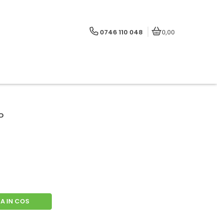
0746 110 048
0,00
P
A IN COS