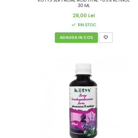
KOTYS SER FACIAL ACID HYAL +0.3% RETINOL
30 ML
28,00 Lei
1
IN STOC
ADAUGA IN COS