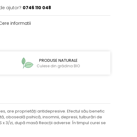
de ajutor?
0746 110 048
ere informatii
PRODUSE NATURALE
Culese din grădina BIO
s, are proprietăți antidepresive. Efectul său benefic
ă, oboseală psihică, insomnii, depresii, tulburări de
S x 3/zi, după masă Reacții adverse: În timpul curei se