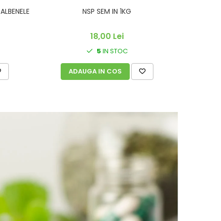
ALBENELE
NSP SEM IN 1KG
PL MED POL
18,00 Lei
5
IN STOC
ADAUGA IN COS
A