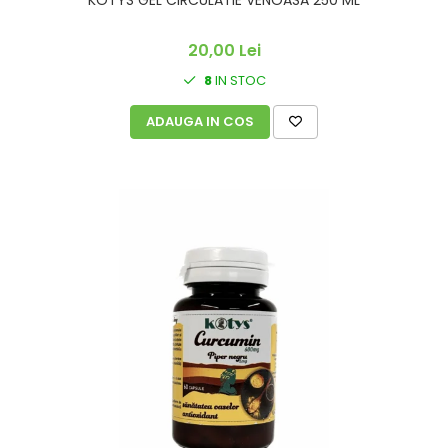
KOTYS GEL CIRCULATIE VENOASA 250 ML
20,00 Lei
8
IN STOC
ADAUGA IN COS