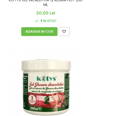
KOTYS GEL INCALZITOR Q REUMA HOT 250
ML
20,00 Lei
7
IN STOC
ADAUGA IN COS