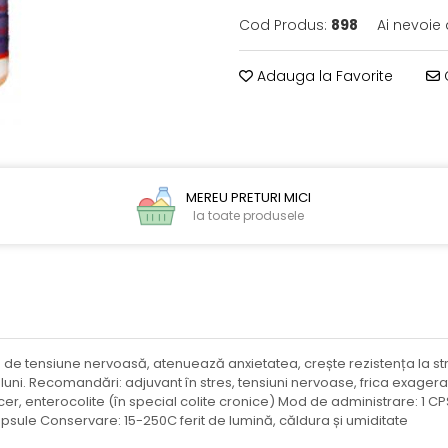
Cod Produs:
898
Ai nevoie 
Adauga la Favorite
C
MEREU PRETURI MICI
la toate produsele
de tensiune nervoasă, atenuează anxietatea, crește rezistența la stre
uni. Recomandări: adjuvant în stres, tensiuni nervoase, frica exagerat
lcer, enterocolite (în special colite cronice) Mod de administrare: 1 CP
psule Conservare: 15-250C ferit de lumină, căldura și umiditate