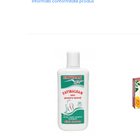
Informatii conformitate produs
SUPLIMENTE STOMAC- DIGESTIE-
COLON
SUPLIMENTE IMUNITATE
COSMETICE FAȚĂ
CREME CORP-MASAJ-MAINI -
CALCAIE
FOOD SEMINȚE- OLEAGINOASE
ULEIURI
CEAIURI
GEMODERIVATE
CREME AFECTIUNI PIELE
SUPOZITOARE
TINCTURI
SUPERALIMENTE