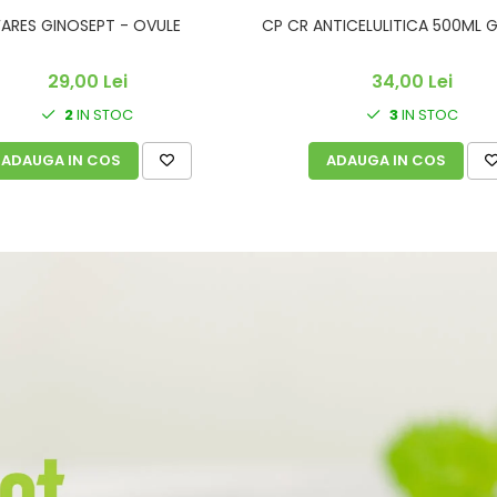
FARES GINOSEPT - OVULE
CP CR ANTICELULITICA 500ML G
29,00 Lei
34,00 Lei
2
IN STOC
3
IN STOC
ADAUGA IN COS
ADAUGA IN COS