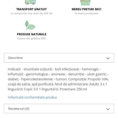
SUPLIMENTE STOMAC- DIGESTIE-
COLON
TRANSPORT GRATUIT
MEREU PRETURI MICI
la comenzile mai mari de 200 lei
la toate produsele
SUPLIMENTE IMUNITATE
COSMETICE FAȚĂ
CREME CORP-MASAJ-MAINI -
PRODUSE NATURALE
CALCAIE
Culese din grădina BIO
FOOD SEMINȚE- OLEAGINOASE
ULEIURI
Descriere
CEAIURI
Indicații: - imunitate scăzută; - boli infecțioase; - hemoragii; -
GEMODERIVATE
inflamații; - gerontologice; - anorexie; - denutriție; - ulcer gastric; -
CREME AFECTIUNI PIELE
diabet; - hipercolesterolemie; - tumori. Compoziție: Propolis 10%,
coajă de salcie, apă purificată. Mod de administrare: Adulți: 3 x 1
SUPOZITOARE
lingură/zi; Copii: 3 X 1 linguriță/zi. Przentare: 250 ml
TINCTURI
Informatii conformitate produs
SUPERALIMENTE
Review-uri
(0)