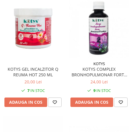
KOTYS
KOTYS GEL INCALZITOR Q
KOTYS COMPLEX
REUMA HOT 250 ML
BRONHOPULMONAR FORTE
SIROP 200 ML
20,00 Lei
24,00 Lei
7
IN STOC
9
IN STOC
ADAUGA IN COS
ADAUGA IN COS