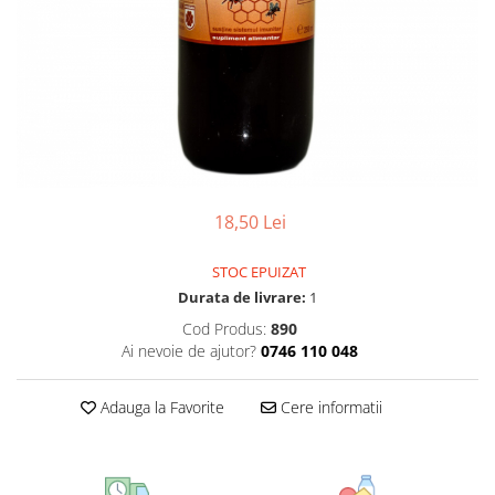
CIRCULATIE
SUPLIMENTE POTENȚĂ
SUPLIMENTE PROSTATĂ
SUPLIMENTE SLĂBIRE
SUPLIMENTE VITAMINE ȘI
MINERALE
SUPLIMENTE SOMN DEPRESIE
18,50 Lei
SISTEM NERVOS
SUPLIMENTE COLESTEROL
STOC EPUIZAT
Durata de livrare:
1
SUPLIMENTE RĂCEALĂ- APARAT
RESPIRATOR ANTIVIRAL
Cod Produs:
890
Ai nevoie de ajutor?
0746 110 048
SUPLIMENTE ANTIOXIDANȚI-
ANTITUMORAL
Adauga la Favorite
Cere informatii
SUPLIMENTE URO-GENITAL
SUPLIMENTE DETOXIFIERE
ANTIPARAZITARE