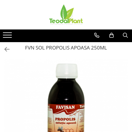
Produse
SUPLIMENTE ARTICULATII
ANTIINFLAMATOARE
SUPLIMENTE TONICE
FVN SOL PROPOLIS APOASA 250ML
CREME ANTIINFLAMATOARE-
CIRCULAȚIE
SIROPURI
SUPLIMENTE DIABET
SUPLIMENTE DIVERSE
SUPLIMENTE HORMONALE
SUPLIMENTE CARDIO VASCULARE
SUPLIMENTE
HEPATOPROTECTOARE-BILA
SUPLIMENTE MEMORIE SI