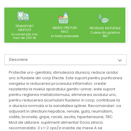
SUPLIMENTE STOMAC- DIGESTIE-
COLON
SUPLIMENTE IMUNITATE
TRANSPORT
COSMETICE FAȚĂ
MEREU PRETURI
PRODUSE NATURALE
GRATUIT
MICI
Culese din grădina
la comenzile mai
CREME CORP-MASAJ-MAINI -
BIO
la toate produsele
mari de 200 lei
CALCAIE
FOOD SEMINȚE- OLEAGINOASE
Descriere
ULEIURI
CEAIURI
Protectie uro-genitala, stimuleaza diureza, reduce acidul
uric si fluidele din corp Efecte: Este suport pentru purificarea
GEMODERIVATE
sangelui si reducerea procesului inflamator; creste
CREME AFECTIUNI PIELE
rezistenta la nivelul aparatului genito-urinar; este suport
pentru reglarea metabolismului, eliminarea acidului uric,
SUPOZITOARE
pentru reducerea acumularii fluidelor in corp; contribuie la
TINCTURI
o diureza normala si la sanatatea splinei. Recomandari: ca
adjuvant in afectiuni hepatice, renale, guta, reumatism,
SUPERALIMENTE
cistite, bronsite, gripe, raceli, ascita, hipertensiune, TBC.
Mod de utilizare: supliment alimentar Doza zilnica
recomandata: 3 x 1-2 cps/zi inainte de mese A se