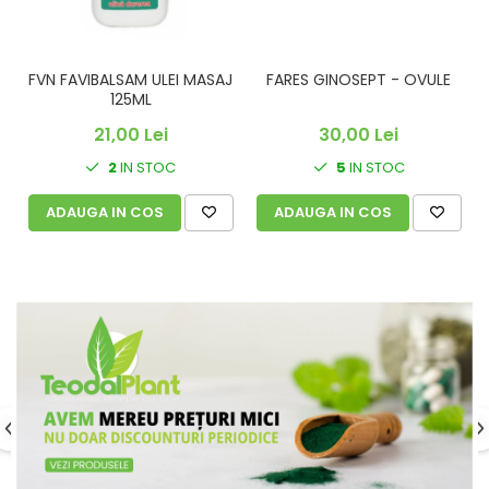
FVN FAVIBALSAM ULEI MASAJ
FARES GINOSEPT - OVULE
C
125ML
21,00 Lei
30,00 Lei
2
IN STOC
5
IN STOC
ADAUGA IN COS
ADAUGA IN COS