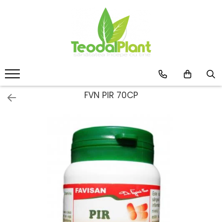
Produse
SUPLIMENTE ARTICULATII
ANTIINFLAMATOARE
SUPLIMENTE TONICE
CREME ANTIINFLAMATOARE-
FVN PIR 70CP
CIRCULAȚIE
SIROPURI
SUPLIMENTE DIABET
SUPLIMENTE DIVERSE
SUPLIMENTE HORMONALE
SUPLIMENTE CARDIO VASCULARE
SUPLIMENTE
HEPATOPROTECTOARE-BILA
SUPLIMENTE MEMORIE SI