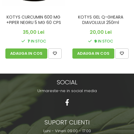
KOTYS CURCUMIN 600 MG
KOTYS GEL Q-GHEARA
+PIPER NEGRU 5 MG 60 CPS
DIAVOLULUI 250ml
35,00 Lei
20,00 Lei
7
IN STOC
9
IN STOC
ADAUGA IN COS
ADAUGA IN COS
SOCIAL
Urmareste-ne in social media
SUPORT CLIENTI
Luni - Vineri 09:00 - 17:00