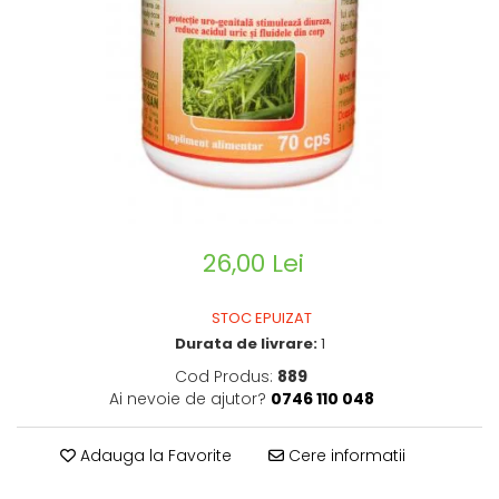
CIRCULATIE
SUPLIMENTE POTENȚĂ
SUPLIMENTE PROSTATĂ
SUPLIMENTE SLĂBIRE
SUPLIMENTE VITAMINE ȘI
MINERALE
SUPLIMENTE SOMN DEPRESIE
SISTEM NERVOS
26,00 Lei
SUPLIMENTE COLESTEROL
SUPLIMENTE RĂCEALĂ- APARAT
STOC EPUIZAT
RESPIRATOR ANTIVIRAL
Durata de livrare:
1
SUPLIMENTE ANTIOXIDANȚI-
Cod Produs:
889
ANTITUMORAL
Ai nevoie de ajutor?
0746 110 048
SUPLIMENTE URO-GENITAL
SUPLIMENTE DETOXIFIERE
Adauga la Favorite
Cere informatii
ANTIPARAZITARE