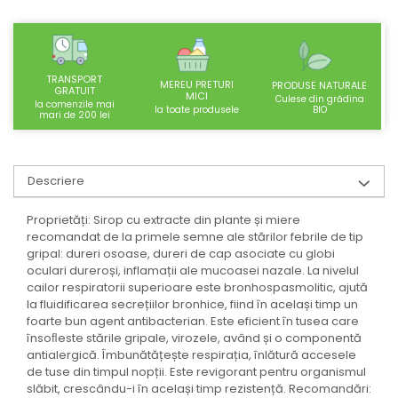
SUPLIMENTE STOMAC- DIGESTIE-
COLON
SUPLIMENTE IMUNITATE
TRANSPORT
COSMETICE FAȚĂ
MEREU PRETURI
PRODUSE NATURALE
GRATUIT
MICI
Culese din grădina
la comenzile mai
CREME CORP-MASAJ-MAINI -
BIO
la toate produsele
mari de 200 lei
CALCAIE
FOOD SEMINȚE- OLEAGINOASE
Descriere
ULEIURI
CEAIURI
Proprietăți: Sirop cu extracte din plante și miere
recomandat de la primele semne ale stărilor febrile de tip
GEMODERIVATE
gripal: dureri osoase, dureri de cap asociate cu globi
CREME AFECTIUNI PIELE
oculari dureroși, inflamații ale mucoasei nazale. La nivelul
cailor respiratorii superioare este bronhospasmolitic, ajută
SUPOZITOARE
la fluidificarea secrețiilor bronhice, fiind în același timp un
TINCTURI
foarte bun agent antibacterian. Este eficient în tusea care
însoﬂeste stările gripale, virozele, având și o componentă
SUPERALIMENTE
antialergică. Îmbunătățește respirația, înlătură accesele
de tuse din timpul nopții. Este revigorant pentru organismul
slăbit, crescându-i în același timp rezistență. Recomandări: