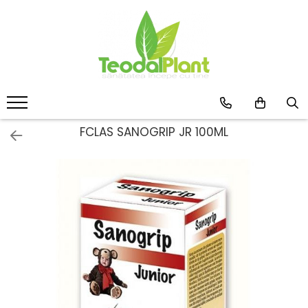
Produse
SUPLIMENTE ARTICULATII
ANTIINFLAMATOARE
SUPLIMENTE TONICE
CREME ANTIINFLAMATOARE-
FCLAS SANOGRIP JR 100ML
CIRCULAȚIE
SIROPURI
SUPLIMENTE DIABET
SUPLIMENTE DIVERSE
SUPLIMENTE HORMONALE
SUPLIMENTE CARDIO VASCULARE
SUPLIMENTE
HEPATOPROTECTOARE-BILA
SUPLIMENTE MEMORIE SI