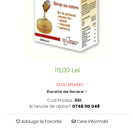
CIRCULATIE
SUPLIMENTE POTENȚĂ
SUPLIMENTE PROSTATĂ
SUPLIMENTE SLĂBIRE
SUPLIMENTE VITAMINE ȘI
MINERALE
SUPLIMENTE SOMN DEPRESIE
SISTEM NERVOS
19,00 Lei
SUPLIMENTE COLESTEROL
SUPLIMENTE RĂCEALĂ- APARAT
STOC EPUIZAT
RESPIRATOR ANTIVIRAL
Durata de livrare:
1
SUPLIMENTE ANTIOXIDANȚI-
Cod Produs:
661
ANTITUMORAL
Ai nevoie de ajutor?
0746 110 048
SUPLIMENTE URO-GENITAL
SUPLIMENTE DETOXIFIERE
Adauga la Favorite
Cere informatii
ANTIPARAZITARE