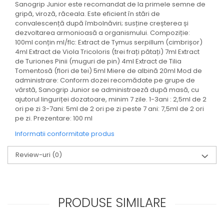
Sanogrip Junior este recomandat de la primele semne de
gripă, viroză, răceala. Este eficient în stări de
convalescență după îmbolnăviri; susține creșterea și
dezvoltarea armonioasă a organismului. Compoziție:
100ml conțin ml/flc: Extract de Tymus serpillum (cimbrișor)
4ml Extract de Viola Tricoloris (trei frați pătați) 7ml Extract
de Turiones Pinii (muguri de pin) 4ml Extract de Tilia
Tomentosă (flori de tei) 5ml Miere de albină 20ml Mod de
administrare: Conform dozei recomădate pe grupe de
vârstă, Sanogrip Junior se administraeză după masă, cu
ajutorul linguriței dozatoare, minim 7 zile. 1-3ani : 2,5ml de 2
ori pe zi 3-7ani: 5ml de 2 ori pe zi peste 7 ani: 7,5ml de 2 ori
pe zi. Prezentare: 100 ml
Informatii conformitate produs
Review-uri
(0)
PRODUSE SIMILARE