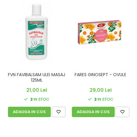
FVN FAVIBALSAM ULEI MASAJ
FARES GINOSEPT - OVULE
C
125ML
21,00 Lei
29,00 Lei
2
IN STOC
2
IN STOC
ADAUGA IN COS
ADAUGA IN COS