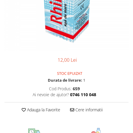
CIRCULATIE
SUPLIMENTE POTENȚĂ
SUPLIMENTE PROSTATĂ
SUPLIMENTE SLĂBIRE
SUPLIMENTE VITAMINE ȘI
MINERALE
SUPLIMENTE SOMN DEPRESIE
12,00 Lei
SISTEM NERVOS
SUPLIMENTE COLESTEROL
STOC EPUIZAT
Durata de livrare:
1
SUPLIMENTE RĂCEALĂ- APARAT
RESPIRATOR ANTIVIRAL
Cod Produs:
659
Ai nevoie de ajutor?
0746 110 048
SUPLIMENTE ANTIOXIDANȚI-
ANTITUMORAL
Adauga la Favorite
Cere informatii
SUPLIMENTE URO-GENITAL
SUPLIMENTE DETOXIFIERE
ANTIPARAZITARE