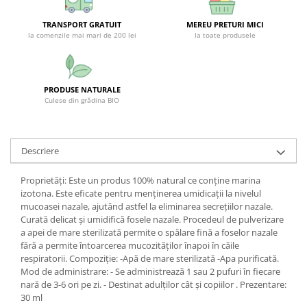
SUPLIMENTE STOMAC- DIGESTIE-
COLON
TRANSPORT GRATUIT
MEREU PRETURI MICI
la comenzile mai mari de 200 lei
la toate produsele
SUPLIMENTE IMUNITATE
COSMETICE FAȚĂ
CREME CORP-MASAJ-MAINI -
PRODUSE NATURALE
CALCAIE
Culese din grădina BIO
FOOD SEMINȚE- OLEAGINOASE
ULEIURI
Descriere
CEAIURI
Proprietăți: Este un produs 100% natural ce conține marina
GEMODERIVATE
izotona. Este eficate pentru menținerea umidicații la nivelul
CREME AFECTIUNI PIELE
mucoasei nazale, ajutând astfel la eliminarea secrețiilor nazale.
Curată delicat și umidifică fosele nazale. Procedeul de pulverizare
SUPOZITOARE
a apei de mare sterilizată permite o spălare fină a foselor nazale
fără a permite întoarcerea mucozităților înapoi în căile
TINCTURI
respiratorii. Compoziție: -Apă de mare sterilizată -Apa purificată.
SUPERALIMENTE
Mod de administrare: - Se administrează 1 sau 2 pufuri în fiecare
nară de 3-6 ori pe zi. - Destinat adulților cât și copiilor . Prezentare:
30 ml