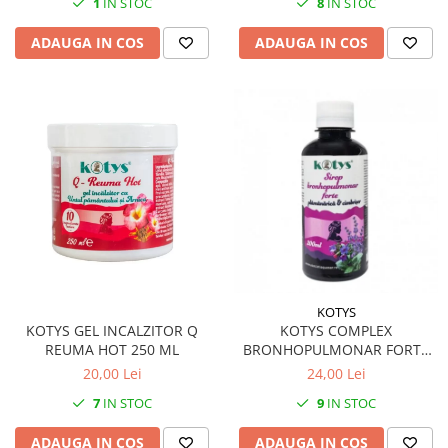
1
IN STOC
8
IN STOC
ADAUGA IN COS
ADAUGA IN COS
KOTYS
KOTYS GEL INCALZITOR Q
KOTYS COMPLEX
REUMA HOT 250 ML
BRONHOPULMONAR FORTE
SIROP 200 ML
20,00 Lei
24,00 Lei
7
IN STOC
9
IN STOC
ADAUGA IN COS
ADAUGA IN COS