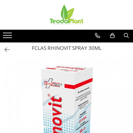
Produse
SUPLIMENTE ARTICULATII
ANTIINFLAMATOARE
SUPLIMENTE TONICE
FCLAS RHINOVIT SPRAY 30ML
CREME ANTIINFLAMATOARE-
CIRCULAȚIE
SIROPURI
SUPLIMENTE DIABET
SUPLIMENTE DIVERSE
SUPLIMENTE HORMONALE
SUPLIMENTE CARDIO VASCULARE
SUPLIMENTE
HEPATOPROTECTOARE-BILA
SUPLIMENTE MEMORIE SI