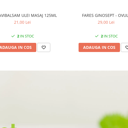
AVIBALSAM ULEI MASAJ 125ML
FARES GINOSEPT - OVU
21,00 Lei
29,00 Lei
2
IN STOC
2
IN STOC
ADAUGA IN COS
ADAUGA IN COS