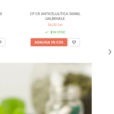
LE
CP CR ANTICELULITICA 500ML
PL ME
GALBENELE
34,00 Lei
3
IN STOC
ADAUGA IN COS
AD