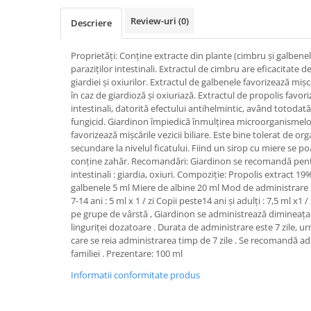
SUPLIMENTE STOMAC- DIGESTIE-
Review-uri
(0)
COLON
Descriere
SUPLIMENTE IMUNITATE
Proprietăți: Conține extracte din plante (cimbru și galbenel
COSMETICE FAȚĂ
paraziților intestinali. Extractul de cimbru are eficacitate
giardiei și oxiurilor. Extractul de galbenele favorizează mișcăr
CREME CORP-MASAJ-MAINI -
în caz de giardioză și oxiuriază. Extractul de propolis favor
CALCAIE
intestinali, datorită efectului antihelmintic, având totodată
FOOD SEMINȚE- OLEAGINOASE
fungicid. Giardinon împiedică înmulțirea microorganismelor 
favorizează mișcările vezicii biliare. Este bine tolerat de 
ULEIURI
secundare la nivelul ficatului. Fiind un sirop cu miere se p
conține zahăr. Recomandări: Giardinon se recomandă pentr
CEAIURI
intestinali : giardia, oxiuri. Compoziție: Propolis extract 1
GEMODERIVATE
galbenele 5 ml Miere de albine 20 ml Mod de administrare : C
7-14 ani : 5 ml x 1 / zi Copii peste14 ani și adulți : 7,5 ml 
CREME AFECTIUNI PIELE
pe grupe de vârstă , Giardinon se administrează dimineața,
linguriței dozatoare . Durata de administrare este 7 zile, u
SUPOZITOARE
care se reia administrarea timp de 7 zile . Se recomandă ad
TINCTURI
familiei . Prezentare: 100 ml
SUPERALIMENTE
Informatii conformitate produs