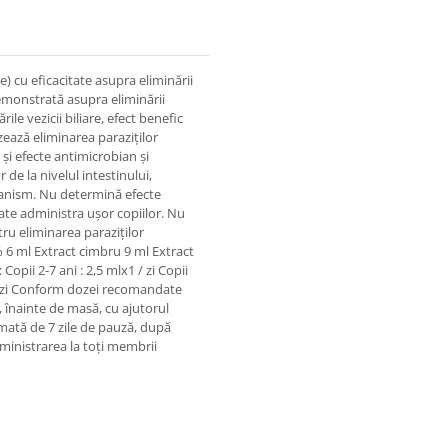
e) cu eficacitate asupra eliminării
 demonstrată asupra eliminării
ile vezicii biliare, efect benefic
izează eliminarea paraziților
 și efecte antimicrobian și
de la nivelul intestinului,
organism. Nu determină efecte
oate administra ușor copiilor. Nu
u eliminarea paraziților
9% 6 ml Extract cimbru 9 ml Extract
opii 2-7 ani : 2,5 mlx1 / zi Copii
x1 / zi Conform dozei recomandate
 înainte de masă, cu ajutorul
rmată de 7 zile de pauză, după
ministrarea la toți membrii