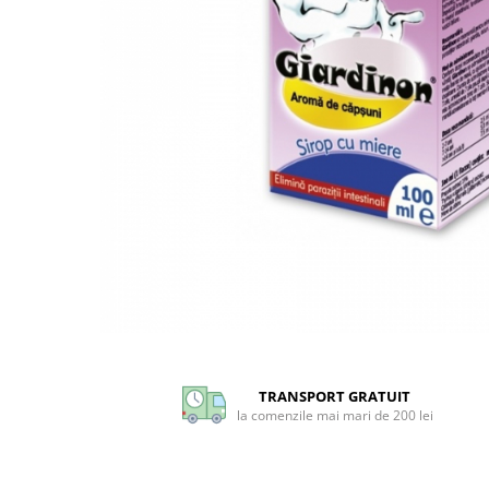
CIRCULATIE
SUPLIMENTE POTENȚĂ
SUPLIMENTE PROSTATĂ
SUPLIMENTE SLĂBIRE
SUPLIMENTE VITAMINE ȘI
MINERALE
SUPLIMENTE SOMN DEPRESIE
SISTEM NERVOS
SUPLIMENTE COLESTEROL
SUPLIMENTE RĂCEALĂ- APARAT
RESPIRATOR ANTIVIRAL
Distribuie
SUPLIMENTE ANTIOXIDANȚI-
pe
ANTITUMORAL
Facebook
TRANSPORT GRATUIT
SUPLIMENTE URO-GENITAL
la comenzile mai mari de 200 lei
SUPLIMENTE DETOXIFIERE
ANTIPARAZITARE