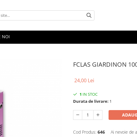
E NOI
FCLAS GIARDINON 10
24,00 Lei
1
IN STOC
Durata de livrare:
1
ADAUG
Cod Produs:
646
Ai nevoie de a