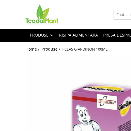
Produse
SUPLIMENTE ARTICULATII
PRODUSE
RISIPA ALIMENTARA
PRESA DESPR
ANTIINFLAMATOARE
SUPLIMENTE TONICE
Home /
Produse /
FCLAS GIARDINON 100ML
CREME ANTIINFLAMATOARE-
CIRCULAȚIE
SIROPURI
SUPLIMENTE DIABET
SUPLIMENTE DIVERSE
SUPLIMENTE HORMONALE
SUPLIMENTE CARDIO VASCULARE
SUPLIMENTE
HEPATOPROTECTOARE-BILA
SUPLIMENTE MEMORIE SI