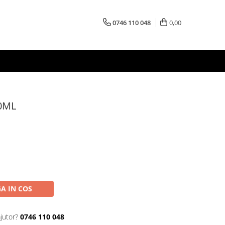
0746 110 048
0,00
0ML
A IN COS
jutor?
0746 110 048