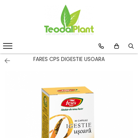
Produse
SUPLIMENTE ARTICULATII
ANTIINFLAMATOARE
SUPLIMENTE TONICE
CREME ANTIINFLAMATOARE-
FARES CPS DIGESTIE USOARA
CIRCULAȚIE
SIROPURI
SUPLIMENTE DIABET
SUPLIMENTE DIVERSE
SUPLIMENTE HORMONALE
SUPLIMENTE CARDIO VASCULARE
SUPLIMENTE
HEPATOPROTECTOARE-BILA
SUPLIMENTE MEMORIE SI