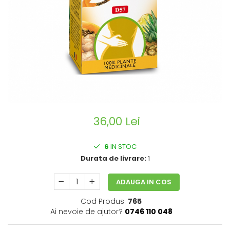
CIRCULATIE
SUPLIMENTE POTENȚĂ
SUPLIMENTE PROSTATĂ
SUPLIMENTE SLĂBIRE
SUPLIMENTE VITAMINE ȘI
MINERALE
SUPLIMENTE SOMN DEPRESIE
SISTEM NERVOS
36,00 Lei
SUPLIMENTE COLESTEROL
SUPLIMENTE RĂCEALĂ- APARAT
6
IN STOC
RESPIRATOR ANTIVIRAL
Durata de livrare:
1
SUPLIMENTE ANTIOXIDANȚI-
ANTITUMORAL
ADAUGA IN COS
SUPLIMENTE URO-GENITAL
Cod Produs:
765
SUPLIMENTE DETOXIFIERE
Ai nevoie de ajutor?
0746 110 048
ANTIPARAZITARE