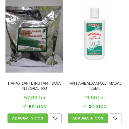
FVN FAVIBALSAM ULEI MASAJ
HAPAX LAPTE INSTANT SOIA
125ML
INTEGRAL 1KG
21,00 Lei
57,00 Lei
2
IN STOC
9
IN STOC
ADAUGA IN COS
ADAUGA IN COS