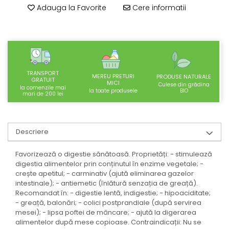
SUPLIMENTE STOMAC- DIGESTIE-
Adauga la Favorite
Cere informatii
COLON
SUPLIMENTE IMUNITATE
COSMETICE FAȚĂ
CREME CORP-MASAJ-MAINI -
CALCAIE
TRANSPORT
MEREU PRETURI
PRODUSE NATURALE
GRATUIT
MICI
Culese din grădina
la comenzile mai
FOOD SEMINȚE- OLEAGINOASE
BIO
la toate produsele
mari de 200 lei
ULEIURI
CEAIURI
Descriere
GEMODERIVATE
CREME AFECTIUNI PIELE
Favorizează o digestie sănătoasă. Proprietăți: - stimulează
digestia alimentelor prin conținutul în enzime vegetale; -
SUPOZITOARE
crește apetitul; - carminativ (ajută eliminarea gazelor
intestinale); - antiemetic (înlătură senzația de greață).
TINCTURI
Recomandat în: - digestie lentă, indigestie; - hipoaciditate;
SUPERALIMENTE
- greață, balonări; - colici postprandiale (după servirea
mesei); - lipsa poftei de mâncare; - ajută la digerarea
alimentelor după mese copioase. Contraindicații: Nu se