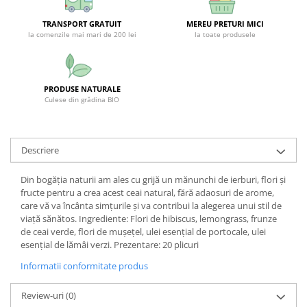
SUPLIMENTE STOMAC- DIGESTIE-
COLON
TRANSPORT GRATUIT
MEREU PRETURI MICI
la comenzile mai mari de 200 lei
la toate produsele
SUPLIMENTE IMUNITATE
COSMETICE FAȚĂ
CREME CORP-MASAJ-MAINI -
PRODUSE NATURALE
CALCAIE
Culese din grădina BIO
FOOD SEMINȚE- OLEAGINOASE
ULEIURI
Descriere
CEAIURI
Din bogăția naturii am ales cu grijă un mănunchi de ierburi, flori și
GEMODERIVATE
fructe pentru a crea acest ceai natural, fără adaosuri de arome,
CREME AFECTIUNI PIELE
care vă va încânta simțurile și va contribui la alegerea unui stil de
viață sănătos. Ingrediente: Flori de hibiscus, lemongrass, frunze
SUPOZITOARE
de ceai verde, flori de mușețel, ulei esențial de portocale, ulei
esențial de lămâi verzi. Prezentare: 20 plicuri
TINCTURI
Informatii conformitate produs
SUPERALIMENTE
Review-uri
(0)