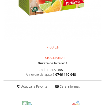
CIRCULATIE
SUPLIMENTE POTENȚĂ
SUPLIMENTE PROSTATĂ
SUPLIMENTE SLĂBIRE
SUPLIMENTE VITAMINE ȘI
MINERALE
SUPLIMENTE SOMN DEPRESIE
7,00 Lei
SISTEM NERVOS
SUPLIMENTE COLESTEROL
STOC EPUIZAT
Durata de livrare:
1
SUPLIMENTE RĂCEALĂ- APARAT
RESPIRATOR ANTIVIRAL
Cod Produs:
705
Ai nevoie de ajutor?
0746 110 048
SUPLIMENTE ANTIOXIDANȚI-
ANTITUMORAL
Adauga la Favorite
Cere informatii
SUPLIMENTE URO-GENITAL
SUPLIMENTE DETOXIFIERE
ANTIPARAZITARE