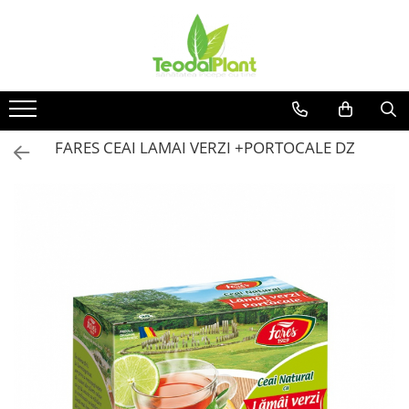
Produse
SUPLIMENTE ARTICULATII
ANTIINFLAMATOARE
SUPLIMENTE TONICE
FARES CEAI LAMAI VERZI +PORTOCALE DZ
CREME ANTIINFLAMATOARE-
CIRCULAȚIE
SIROPURI
SUPLIMENTE DIABET
SUPLIMENTE DIVERSE
SUPLIMENTE HORMONALE
SUPLIMENTE CARDIO VASCULARE
SUPLIMENTE
HEPATOPROTECTOARE-BILA
SUPLIMENTE MEMORIE SI