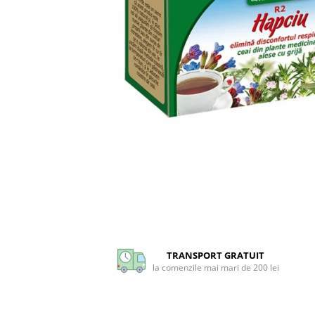
CIRCULATIE
SUPLIMENTE POTENȚĂ
SUPLIMENTE PROSTATĂ
SUPLIMENTE SLĂBIRE
SUPLIMENTE VITAMINE ȘI
MINERALE
SUPLIMENTE SOMN DEPRESIE
SISTEM NERVOS
SUPLIMENTE COLESTEROL
SUPLIMENTE RĂCEALĂ- APARAT
RESPIRATOR ANTIVIRAL
Distribuie
SUPLIMENTE ANTIOXIDANȚI-
pe
ANTITUMORAL
Facebook
TRANSPORT GRATUIT
SUPLIMENTE URO-GENITAL
la comenzile mai mari de 200 lei
SUPLIMENTE DETOXIFIERE
ANTIPARAZITARE