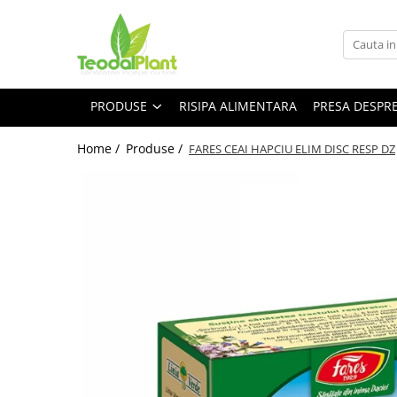
Produse
SUPLIMENTE ARTICULATII
PRODUSE
RISIPA ALIMENTARA
PRESA DESPR
ANTIINFLAMATOARE
SUPLIMENTE TONICE
Home /
Produse /
FARES CEAI HAPCIU ELIM DISC RESP DZ
CREME ANTIINFLAMATOARE-
CIRCULAȚIE
SIROPURI
SUPLIMENTE DIABET
SUPLIMENTE DIVERSE
SUPLIMENTE HORMONALE
SUPLIMENTE CARDIO VASCULARE
SUPLIMENTE
HEPATOPROTECTOARE-BILA
SUPLIMENTE MEMORIE SI