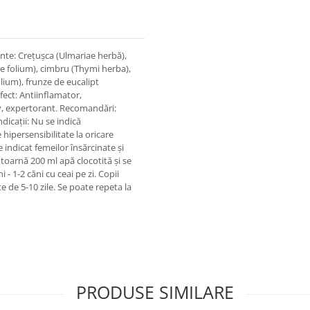
ente: Crețușca (Ulmariae herbă),
e folium), cimbru (Thymi herba),
olium), frunze de eucalipt
fect: Antiinflamator,
siv, expertorant. Recomandări:
ndicații: Nu se indică
hipersensibilitate la oricare
 indicat femeilor însărcinate și
toarnă 200 ml apă clocotită și se
- 1-2 căni cu ceai pe zi. Copii
ste de 5-10 zile. Se poate repeta la
PRODUSE SIMILARE