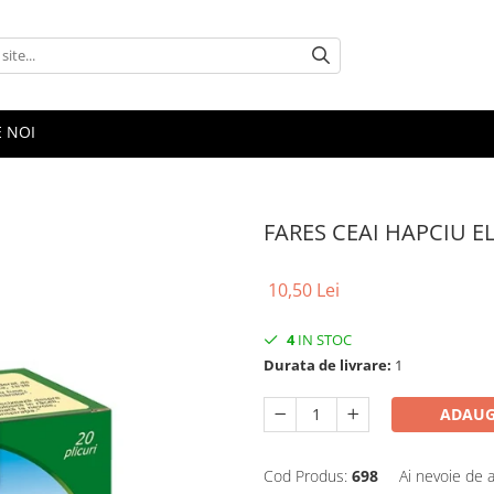
E NOI
FARES CEAI HAPCIU E
10,50 Lei
4
IN STOC
Durata de livrare:
1
ADAUG
Cod Produs:
698
Ai nevoie de a