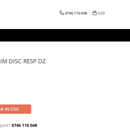
0746 110 048
0,00
LIM DISC RESP DZ
A IN COS
jutor?
0746 110 048