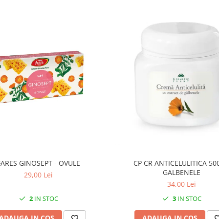
FARES GINOSEPT - OVULE
CP CR ANTICELULITICA 50
GALBENELE
29,00 Lei
34,00 Lei
2
IN STOC
3
IN STOC
ADAUGA IN COS
ADAUGA IN COS