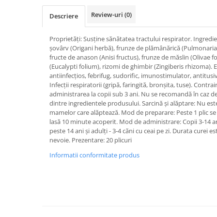
SUPLIMENTE STOMAC- DIGESTIE-
Review-uri
(0)
COLON
Descriere
SUPLIMENTE IMUNITATE
Proprietăți: Susține sănătatea tractului respirator. Ingredi
COSMETICE FAȚĂ
șovârv (Origani herbă), frunze de plămânărică (Pulmonaria
fructe de anason (Anisi fructus), frunze de măslin (Olivae f
CREME CORP-MASAJ-MAINI -
(Eucalypti folium), rizomi de ghimbir (Zingiberis rhizoma). E
CALCAIE
antiinfecțios, febrifug, sudorific, imunostimulator, antitu
FOOD SEMINȚE- OLEAGINOASE
Infecții respiratorii (gripă, faringită, bronșita, tuse). Contrai
administrarea la copii sub 3 ani. Nu se recomandă în caz de 
ULEIURI
dintre ingredientele produsului. Sarcină și alăptare: Nu este
mamelor care alăptează. Mod de preparare: Peste 1 plic se 
CEAIURI
lasă 10 minute acoperit. Mod de administrare: Copii 3-14 ani 
GEMODERIVATE
peste 14 ani și adulți - 3-4 căni cu ceai pe zi. Durata curei e
nevoie. Prezentare: 20 plicuri
CREME AFECTIUNI PIELE
Informatii conformitate produs
SUPOZITOARE
TINCTURI
SUPERALIMENTE