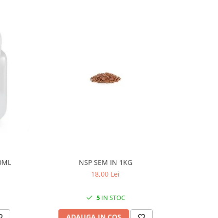
0ML
NSP SEM IN 1KG
PL ME
18,00 Lei
5
IN STOC
ADAUGA IN COS
AD