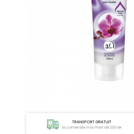
CIRCULATIE
SUPLIMENTE POTENȚĂ
SUPLIMENTE PROSTATĂ
SUPLIMENTE SLĂBIRE
SUPLIMENTE VITAMINE ȘI
MINERALE
SUPLIMENTE SOMN DEPRESIE
SISTEM NERVOS
SUPLIMENTE COLESTEROL
SUPLIMENTE RĂCEALĂ- APARAT
RESPIRATOR ANTIVIRAL
SUPLIMENTE ANTIOXIDANȚI-
ANTITUMORAL
Distribuie
pe
SUPLIMENTE URO-GENITAL
Facebook
TRANSPORT GRATUIT
SUPLIMENTE DETOXIFIERE
la comenzile mai mari de 200 lei
ANTIPARAZITARE