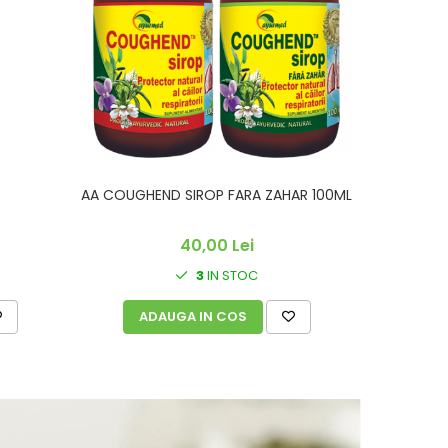
AA COUGHEND SIROP FARA ZAHAR 100ML
ADAMS
40,00 Lei
3
IN STOC
ADAUGA IN COS
A