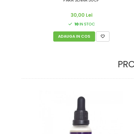
PARA SENNA 30CP
30,00 Lei
10
IN STOC
ADAUGA IN COS
PR