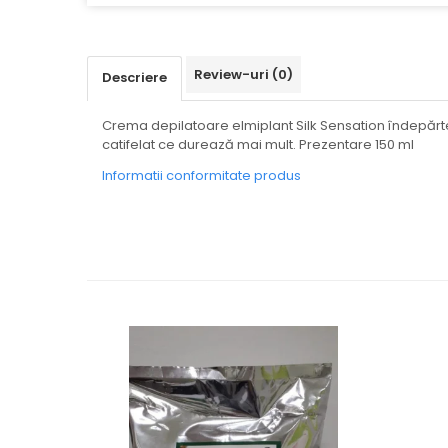
SUPLIMENTE STOMAC- DIGESTIE-
COLON
SUPLIMENTE IMUNITATE
Review-uri
(0)
Descriere
COSMETICE FAȚĂ
CREME CORP-MASAJ-MAINI -
Crema depilatoare elmiplant Silk Sensation îndepărtează
CALCAIE
catifelat ce durează mai mult. Prezentare 150 ml
FOOD SEMINȚE- OLEAGINOASE
Informatii conformitate produs
ULEIURI
CEAIURI
GEMODERIVATE
CREME AFECTIUNI PIELE
SUPOZITOARE
TINCTURI
SUPERALIMENTE