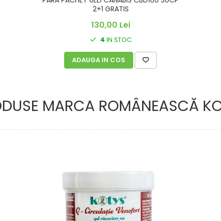
PARA PACHET ULEI CANABIS CBD100 30CP
2+1 GRATIS
130,00 Lei
4
IN STOC
ADAUGA IN COS
ODUSE MARCA ROMÂNEASCĂ KO