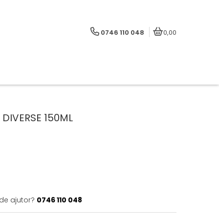
0746 110 048
0,00
 DIVERSE 150ML
 de ajutor?
0746 110 048