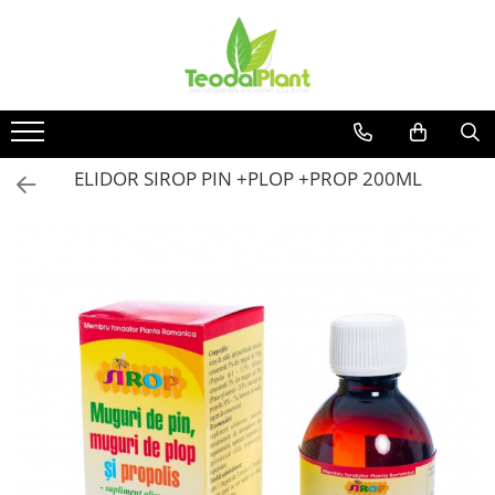
Produse
SUPLIMENTE ARTICULATII
ANTIINFLAMATOARE
SUPLIMENTE TONICE
ELIDOR SIROP PIN +PLOP +PROP 200ML
CREME ANTIINFLAMATOARE-
CIRCULAȚIE
SIROPURI
SUPLIMENTE DIABET
SUPLIMENTE DIVERSE
SUPLIMENTE HORMONALE
SUPLIMENTE CARDIO VASCULARE
SUPLIMENTE
HEPATOPROTECTOARE-BILA
SUPLIMENTE MEMORIE SI