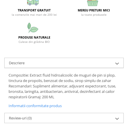
SUPLIMENTE STOMAC- DIGESTIE-
COLON
TRANSPORT GRATUIT
MEREU PRETURI MICI
la comenzile mai mari de 200 lei
la toate produsele
SUPLIMENTE IMUNITATE
COSMETICE FAȚĂ
CREME CORP-MASAJ-MAINI -
PRODUSE NATURALE
CALCAIE
Culese din grădina BIO
FOOD SEMINȚE- OLEAGINOASE
ULEIURI
Descriere
CEAIURI
Compozitie: Extract fluid hidroalcoolic de muguri de pin si plop,
GEMODERIVATE
tinctura de propolis, benzoat de sodiu, sirop simplu de zahar
CREME AFECTIUNI PIELE
Recomandari: Supliment alimentar, adjuvant expectorant, tuse,
bronsita, laringita, antibacterian, antiviral, dezinfectant al cailor
SUPOZITOARE
respiratorii Gramaj: 200 ML
TINCTURI
Informatii conformitate produs
SUPERALIMENTE
Review-uri
(0)