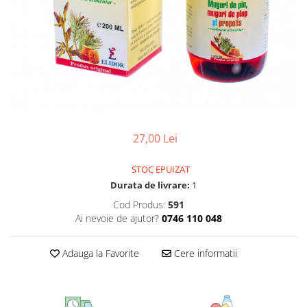
CIRCULATIE
SUPLIMENTE POTENȚĂ
SUPLIMENTE PROSTATĂ
SUPLIMENTE SLĂBIRE
SUPLIMENTE VITAMINE ȘI
MINERALE
SUPLIMENTE SOMN DEPRESIE
27,00 Lei
SISTEM NERVOS
SUPLIMENTE COLESTEROL
STOC EPUIZAT
Durata de livrare:
1
SUPLIMENTE RĂCEALĂ- APARAT
RESPIRATOR ANTIVIRAL
Cod Produs:
591
Ai nevoie de ajutor?
0746 110 048
SUPLIMENTE ANTIOXIDANȚI-
ANTITUMORAL
Adauga la Favorite
Cere informatii
SUPLIMENTE URO-GENITAL
SUPLIMENTE DETOXIFIERE
ANTIPARAZITARE