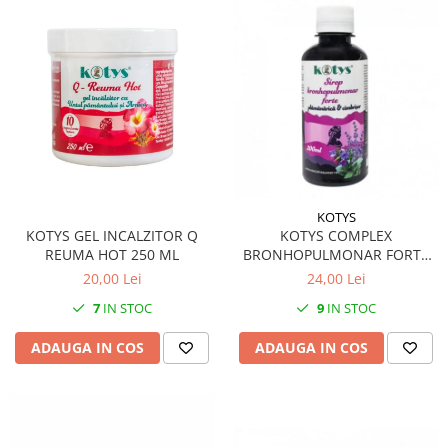
KOTYS
KOTYS GEL INCALZITOR Q
KOTYS COMPLEX
REUMA HOT 250 ML
BRONHOPULMONAR FORTE
SIROP 200 ML
20,00 Lei
24,00 Lei
7
IN STOC
9
IN STOC
ADAUGA IN COS
ADAUGA IN COS