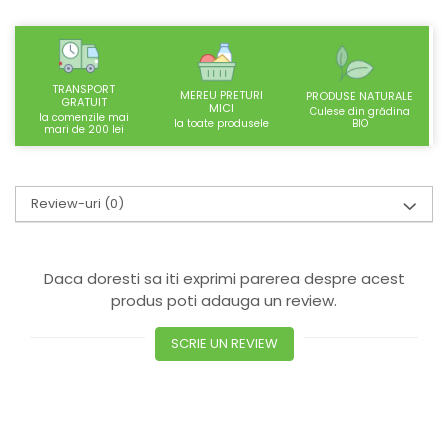
SUPLIMENTE STOMAC- DIGESTIE-
COLON
SUPLIMENTE IMUNITATE
TRANSPORT
COSMETICE FAȚĂ
MEREU PRETURI
PRODUSE NATURALE
GRATUIT
MICI
Culese din grădina
la comenzile mai
CREME CORP-MASAJ-MAINI -
BIO
la toate produsele
mari de 200 lei
CALCAIE
FOOD SEMINȚE- OLEAGINOASE
Review-uri
(0)
ULEIURI
CEAIURI
GEMODERIVATE
Daca doresti sa iti exprimi parerea despre acest
CREME AFECTIUNI PIELE
produs poti adauga un review.
SUPOZITOARE
SCRIE UN REVIEW
TINCTURI
SUPERALIMENTE