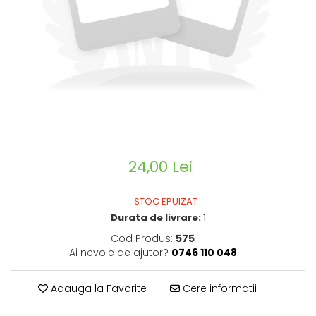
CIRCULATIE
SUPLIMENTE POTENȚĂ
SUPLIMENTE PROSTATĂ
SUPLIMENTE SLĂBIRE
SUPLIMENTE VITAMINE ȘI
MINERALE
SUPLIMENTE SOMN DEPRESIE
SISTEM NERVOS
24,00 Lei
SUPLIMENTE COLESTEROL
SUPLIMENTE RĂCEALĂ- APARAT
STOC EPUIZAT
RESPIRATOR ANTIVIRAL
Durata de livrare:
1
SUPLIMENTE ANTIOXIDANȚI-
Cod Produs:
575
ANTITUMORAL
Ai nevoie de ajutor?
0746 110 048
SUPLIMENTE URO-GENITAL
SUPLIMENTE DETOXIFIERE
Adauga la Favorite
Cere informatii
ANTIPARAZITARE