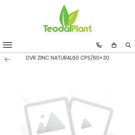
Produse
SUPLIMENTE ARTICULATII
ANTIINFLAMATOARE
SUPLIMENTE TONICE
CREME ANTIINFLAMATOARE-
DVR ZINC NATURAL60 CPS/60+30
CIRCULAȚIE
SIROPURI
SUPLIMENTE DIABET
SUPLIMENTE DIVERSE
SUPLIMENTE HORMONALE
SUPLIMENTE CARDIO VASCULARE
SUPLIMENTE
HEPATOPROTECTOARE-BILA
SUPLIMENTE MEMORIE SI