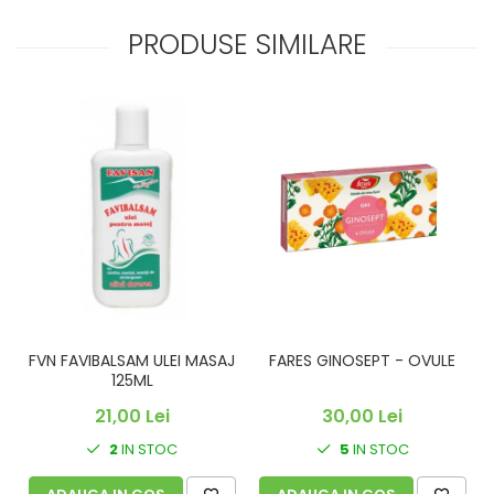
PRODUSE SIMILARE
FVN FAVIBALSAM ULEI MASAJ
FARES GINOSEPT - OVULE
C
125ML
21,00 Lei
30,00 Lei
2
IN STOC
5
IN STOC