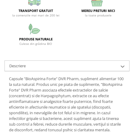
SUPLIMENTE STOMAC- DIGESTIE-
COLON
TRANSPORT GRATUIT
MEREU PRETURI MICI
la comenzile mai mari de 200 lei
la toate produsele
SUPLIMENTE IMUNITATE
COSMETICE FAȚĂ
CREME CORP-MASAJ-MAINI -
PRODUSE NATURALE
CALCAIE
Culese din grădina BIO
FOOD SEMINȚE- OLEAGINOASE
ULEIURI
Descriere
CEAIURI
Capsule "BioAspirina Forte" DVR Pharm, supliment alimentar 100
GEMODERIVATE
la suta natural. Produs unic pe piata de suplimente, "BioAspirina
CREME AFECTIUNI PIELE
Forte" DVR Pharm asociaza efectele extractelor de salcie
(concentrat) si de Harpagophytum, extracte ce au efecte
SUPOZITOARE
antiinflamatoare si analgezice foarte puternice, fiind foarte
eficiente in afectiunile reumatice si ale spatelui (discopatii,
TINCTURI
spondilite), in nevralgiile de tot felul si in migrene. In cazul
SUPERALIMENTE
infectiilor gripale si bacteriene, acest supliment ajuta la tinerea
sub control a febrei, reduce durerile musculare, vertijul si starile
de disconfort, redand tonusul psihic si claritatea mentala.