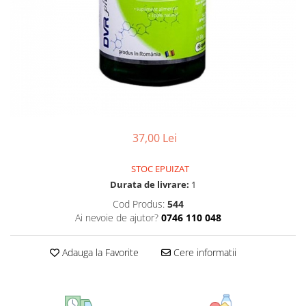
CIRCULATIE
SUPLIMENTE POTENȚĂ
SUPLIMENTE PROSTATĂ
SUPLIMENTE SLĂBIRE
SUPLIMENTE VITAMINE ȘI
MINERALE
SUPLIMENTE SOMN DEPRESIE
37,00 Lei
SISTEM NERVOS
SUPLIMENTE COLESTEROL
STOC EPUIZAT
Durata de livrare:
1
SUPLIMENTE RĂCEALĂ- APARAT
RESPIRATOR ANTIVIRAL
Cod Produs:
544
Ai nevoie de ajutor?
0746 110 048
SUPLIMENTE ANTIOXIDANȚI-
ANTITUMORAL
Adauga la Favorite
Cere informatii
SUPLIMENTE URO-GENITAL
SUPLIMENTE DETOXIFIERE
ANTIPARAZITARE