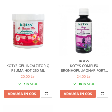
KOTYS
KOTYS GEL INCALZITOR Q
KOTYS COMPLEX
REUMA HOT 250 ML
BRONHOPULMONAR FORTE
SIROP 200 ML
20,00 Lei
24,00 Lei
7
IN STOC
10
IN STOC
ADAUGA IN COS
ADAUGA IN COS