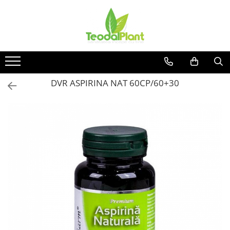
Produse
SUPLIMENTE ARTICULATII
ANTIINFLAMATOARE
SUPLIMENTE TONICE
DVR ASPIRINA NAT 60CP/60+30
CREME ANTIINFLAMATOARE-
CIRCULAȚIE
SIROPURI
SUPLIMENTE DIABET
SUPLIMENTE DIVERSE
SUPLIMENTE HORMONALE
SUPLIMENTE CARDIO VASCULARE
SUPLIMENTE
HEPATOPROTECTOARE-BILA
SUPLIMENTE MEMORIE SI