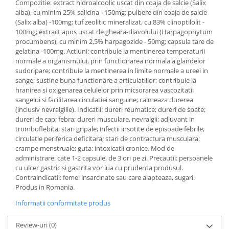
Compozitie: extract hidroalcoolic uscat din coaja de salcie (Salix
alba), cu minim 25% salicina - 150mg; pulbere din coaja de salcie
(Salix alba) -100mg; tuf zeolitic mineralizat, cu 83% clinoptilolit -
100mg; extract apos uscat de gheara-diavolului (Harpagophytum
procumbens), cu minim 2,5% harpagozide - 50mg; capsula tare de
gelatina -100mg. Actiuni: contribuie la mentinerea temperaturii
normale a organismului, prin functionarea normala a glandelor
sudoripare; contribuie la mentinerea in limite normale a ureei in
sange; sustine buna functionare a articulatiilor; contribuie la
hranirea si oxigenarea celulelor prin micsorarea vascozitatii
sangelui si facilitarea circulatiei sanguine; calmeaza durerea
(inclusiv nevralgiile). Indicatii: dureri reumatice; dureri de spate;
dureri de cap; febra; dureri musculare, nevralgii; adjuvant in
tromboflebita; stari gripale; infectii insotite de episoade febrile;
circulatie periferica deficitara; stari de contractura musculara;
crampe menstruale; guta; intoxicatii cronice. Mod de
administrare: cate 1-2 capsule, de 3 ori pe zi. Precautii: persoanele
cu ulcer gastric si gastrita vor lua cu prudenta produsul.
Contraindicatii: femei insarcinate sau care alapteaza, sugari.
Produs in Romania.
Informatii conformitate produs
Review-uri
(0)