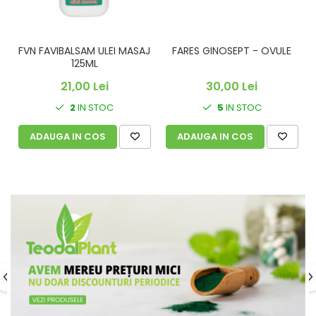
FVN FAVIBALSAM ULEI MASAJ
FARES GINOSEPT - OVULE
C
125ML
21,00 Lei
30,00 Lei
2
IN STOC
5
IN STOC
ADAUGA IN COS
ADAUGA IN COS