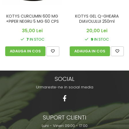
KOTYS CURCUMIN 600 MG
KOTYS GEL Q-GHEARA
+PIPER NEGRU 5 MG 60 CPS
DIAVOLULUI 250ml
35,00 Lei
20,00 Lei
7
IN STOC
9
IN STOC
ADAUGA IN COS
ADAUGA IN COS
SOCIAL
Urmareste-ne in social media
SUPORT CLIENTI
Luni - Vineri 09:00 - 17:00