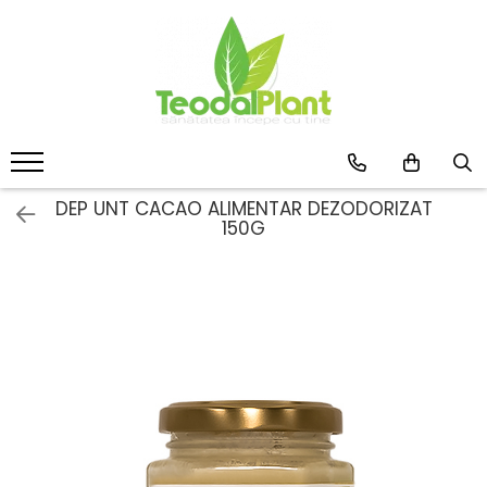
Produse
SUPLIMENTE ARTICULATII
ANTIINFLAMATOARE
SUPLIMENTE TONICE
CREME ANTIINFLAMATOARE-
DEP UNT CACAO ALIMENTAR DEZODORIZAT
150G
CIRCULAȚIE
SIROPURI
SUPLIMENTE DIABET
SUPLIMENTE DIVERSE
SUPLIMENTE HORMONALE
SUPLIMENTE CARDIO VASCULARE
SUPLIMENTE
HEPATOPROTECTOARE-BILA
SUPLIMENTE MEMORIE SI