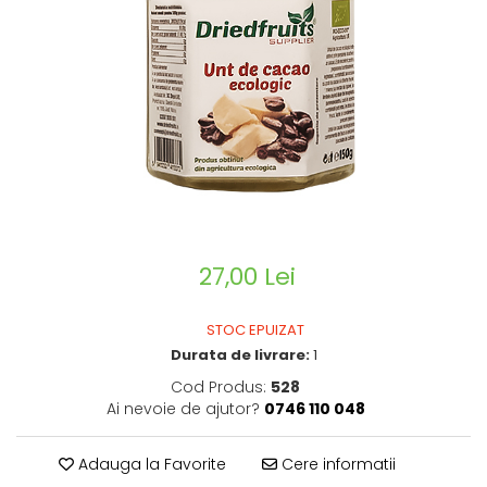
CIRCULATIE
SUPLIMENTE POTENȚĂ
SUPLIMENTE PROSTATĂ
SUPLIMENTE SLĂBIRE
SUPLIMENTE VITAMINE ȘI
MINERALE
SUPLIMENTE SOMN DEPRESIE
SISTEM NERVOS
SUPLIMENTE COLESTEROL
27,00 Lei
SUPLIMENTE RĂCEALĂ- APARAT
RESPIRATOR ANTIVIRAL
STOC EPUIZAT
SUPLIMENTE ANTIOXIDANȚI-
Durata de livrare:
1
ANTITUMORAL
Cod Produs:
528
Ai nevoie de ajutor?
0746 110 048
SUPLIMENTE URO-GENITAL
SUPLIMENTE DETOXIFIERE
Adauga la Favorite
Cere informatii
ANTIPARAZITARE