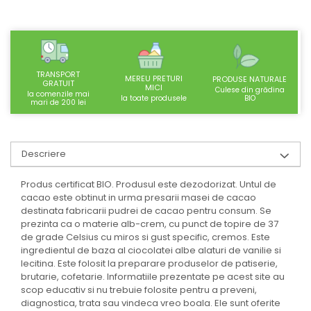
SUPLIMENTE STOMAC- DIGESTIE-
COLON
SUPLIMENTE IMUNITATE
COSMETICE FAȚĂ
TRANSPORT
MEREU PRETURI
PRODUSE NATURALE
GRATUIT
CREME CORP-MASAJ-MAINI -
MICI
Culese din grădina
la comenzile mai
BIO
la toate produsele
CALCAIE
mari de 200 lei
FOOD SEMINȚE- OLEAGINOASE
ULEIURI
Descriere
CEAIURI
Produs certificat BIO. Produsul este dezodorizat. Untul de
GEMODERIVATE
cacao este obtinut in urma presarii masei de cacao
CREME AFECTIUNI PIELE
destinata fabricarii pudrei de cacao pentru consum. Se
prezinta ca o materie alb-crem, cu punct de topire de 37
SUPOZITOARE
de grade Celsius cu miros si gust specific, cremos. Este
ingredientul de baza al ciocolatei albe alaturi de vanilie si
TINCTURI
lecitina. Este folosit la preparare produselor de patiserie,
SUPERALIMENTE
brutarie, cofetarie. Informatiile prezentate pe acest site au
scop educativ si nu trebuie folosite pentru a preveni,
diagnostica, trata sau vindeca vreo boala. Ele sunt oferite