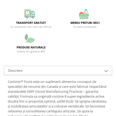
SUPLIMENTE STOMAC- DIGESTIE-
COLON
SUPLIMENTE IMUNITATE
TRANSPORT GRATUIT
MEREU PRETURI MICI
COSMETICE FAȚĂ
la comenzile mai mari de 200 lei
la toate produsele
CREME CORP-MASAJ-MAINI -
CALCAIE
FOOD SEMINȚE- OLEAGINOASE
PRODUSE NATURALE
Culese din grădina BIO
ULEIURI
CEAIURI
GEMODERIVATE
Descriere
CREME AFECTIUNI PIELE
Cartimix™ Forte este un supliment alimentar conceput de
SUPOZITOARE
specialiști de renume din Canada și care este fabricat respectând
standardele GMP (Good Manufacturing Practice) – garantia
TINCTURI
calității. Formula sa originală conține 8 super-ingrediente active
dozate într-o proporție optimă, astfel încât: Să sprijine sănătatea
SUPERALIMENTE
și mobilitatea articulațiilor și a coloanei vertebrale. Să favorizeze
refacerea și consolidarea cartilajului articular. Să ajute la