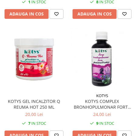
1
IN STOC
8
IN STOC
ADAUGA IN COS
ADAUGA IN COS
KOTYS
KOTYS GEL INCALZITOR Q
KOTYS COMPLEX
REUMA HOT 250 ML
BRONHOPULMONAR FORTE
SIROP 200 ML
20,00 Lei
24,00 Lei
7
IN STOC
9
IN STOC
ADAUGA IN COS
ADAUGA IN COS