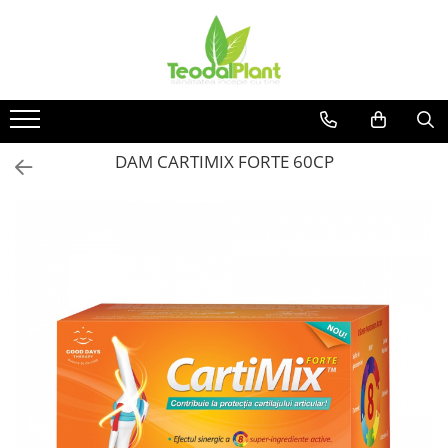
Produse
SUPLIMENTE ARTICULATII
ANTIINFLAMATOARE
SUPLIMENTE TONICE
DAM CARTIMIX FORTE 60CP
CREME ANTIINFLAMATOARE-
CIRCULAȚIE
SIROPURI
SUPLIMENTE DIABET
SUPLIMENTE DIVERSE
SUPLIMENTE HORMONALE
SUPLIMENTE CARDIO VASCULARE
SUPLIMENTE
HEPATOPROTECTOARE-BILA
SUPLIMENTE MEMORIE SI