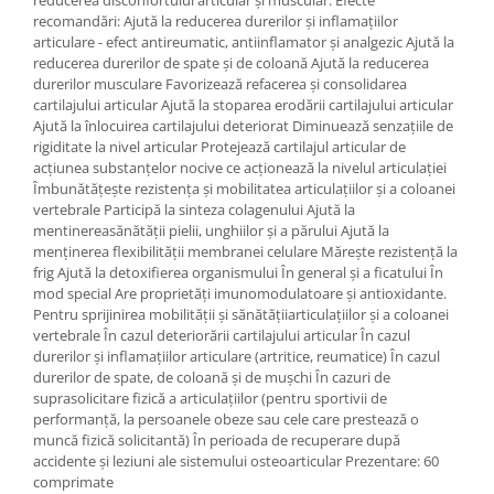
reducerea disconfortului articular și muscular. Efecte
recomandări: Ajută la reducerea durerilor și inflamațiilor
articulare - efect antireumatic, antiinflamator și analgezic Ajută la
reducerea durerilor de spate și de coloană Ajută la reducerea
durerilor musculare Favorizează refacerea și consolidarea
cartilajului articular Ajută la stoparea erodării cartilajului articular
Ajută la înlocuirea cartilajului deteriorat Diminuează senzațiile de
rigiditate la nivel articular Protejează cartilajul articular de
acțiunea substanțelor nocive ce acționează la nivelul articulației
Îmbunătățește rezistența și mobilitatea articulațiilor și a coloanei
vertebrale Participă la sinteza colagenului Ajută la
mentinereasănătății pielii, unghiilor și a părului Ajută la
menținerea flexibilității membranei celulare Mărește rezistență la
frig Ajută la detoxifierea organismului În general și a ficatului În
mod special Are proprietăți imunomodulatoare și antioxidante.
Pentru sprijinirea mobilității și sănătățiiarticulațiilor și a coloanei
vertebrale În cazul deteriorării cartilajului articular În cazul
durerilor și inflamațiilor articulare (artritice, reumatice) În cazul
durerilor de spate, de coloană și de mușchi În cazuri de
suprasolicitare fizică a articulațiilor (pentru sportivii de
performanță, la persoanele obeze sau cele care prestează o
muncă fizică solicitantă) În perioada de recuperare după
accidente și leziuni ale sistemului osteoarticular Prezentare: 60
comprimate