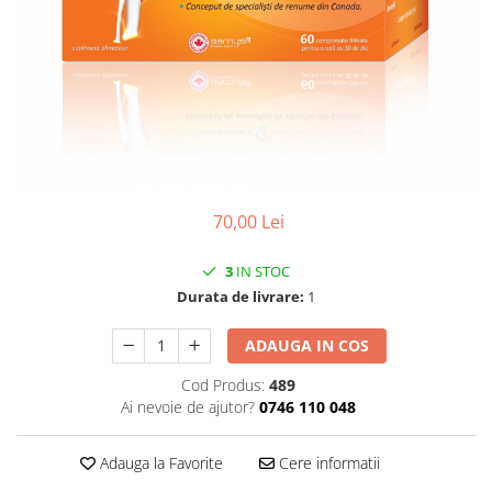
CIRCULATIE
SUPLIMENTE POTENȚĂ
SUPLIMENTE PROSTATĂ
SUPLIMENTE SLĂBIRE
SUPLIMENTE VITAMINE ȘI
MINERALE
SUPLIMENTE SOMN DEPRESIE
70,00 Lei
SISTEM NERVOS
SUPLIMENTE COLESTEROL
3
IN STOC
Durata de livrare:
1
SUPLIMENTE RĂCEALĂ- APARAT
RESPIRATOR ANTIVIRAL
ADAUGA IN COS
SUPLIMENTE ANTIOXIDANȚI-
ANTITUMORAL
Cod Produs:
489
Ai nevoie de ajutor?
0746 110 048
SUPLIMENTE URO-GENITAL
SUPLIMENTE DETOXIFIERE
Adauga la Favorite
Cere informatii
ANTIPARAZITARE