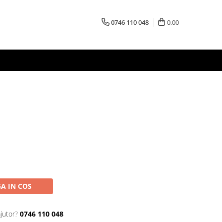
0746 110 048
0,00
A IN COS
jutor?
0746 110 048