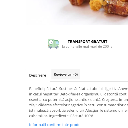
CIRCULATIE
SUPLIMENTE POTENȚĂ
SUPLIMENTE PROSTATĂ
Distribuie
SUPLIMENTE SLĂBIRE
pe
Facebook
SUPLIMENTE VITAMINE ȘI
TRANSPORT GRATUIT
MINERALE
la comenzile mai mari de 200 lei
SUPLIMENTE SOMN DEPRESIE
SISTEM NERVOS
SUPLIMENTE COLESTEROL
Review-uri
(0)
Descriere
SUPLIMENTE RĂCEALĂ- APARAT
RESPIRATOR ANTIVIRAL
Beneficii păstură: Susține sănătatea tubului digestiv; Anemi
SUPLIMENTE ANTIOXIDANȚI-
in cazul hepatitei; Detoxifierea organismului datorită conț
ANTITUMORAL
esențial cu puternică acțiune antioxidantă. Creșterea imuni
zile; Scăderea efectelor negative în cazul consumatorilor de 
SUPLIMENTE URO-GENITAL
(stimulează absorbția seleniului); Afecțiunile sistemului ne
calcemiilor. Ingrediente: Păstură 100%.
SUPLIMENTE DETOXIFIERE
ANTIPARAZITARE
Informatii conformitate produs