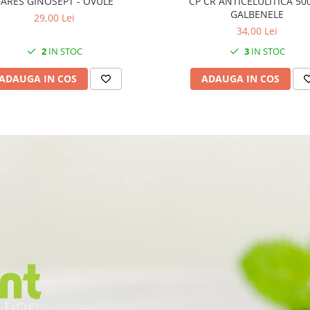
FARES GINOSEPT - OVULE
CP CR ANTICELULITICA 50
GALBENELE
29,00 Lei
34,00 Lei
2
IN STOC
3
IN STOC
ADAUGA IN COS
ADAUGA IN COS