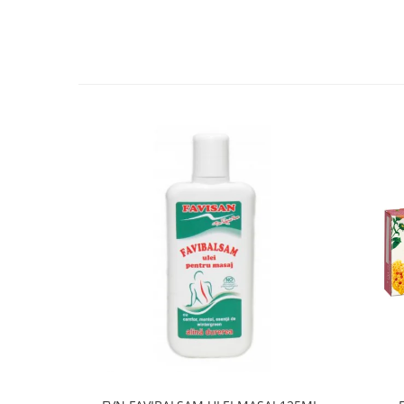
SUPLIMENTE STOMAC- DIGESTIE-
COLON
SUPLIMENTE IMUNITATE
COSMETICE FAȚĂ
CREME CORP-MASAJ-MAINI -
CALCAIE
FOOD SEMINȚE- OLEAGINOASE
ULEIURI
CEAIURI
GEMODERIVATE
CREME AFECTIUNI PIELE
SUPOZITOARE
TINCTURI
SUPERALIMENTE