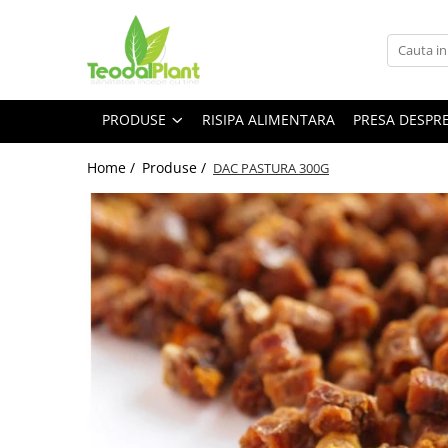
Produse
SUPLIMENTE ARTICULATII
PRODUSE
RISIPA ALIMENTARA
PRESA DESPR
ANTIINFLAMATOARE
SUPLIMENTE TONICE
Home /
Produse /
DAC PASTURA 300G
CREME ANTIINFLAMATOARE-
CIRCULAȚIE
SIROPURI
SUPLIMENTE DIABET
SUPLIMENTE DIVERSE
SUPLIMENTE HORMONALE
SUPLIMENTE CARDIO VASCULARE
SUPLIMENTE
HEPATOPROTECTOARE-BILA
SUPLIMENTE MEMORIE SI