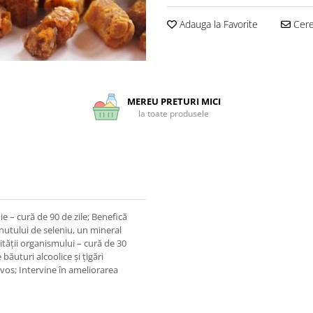
Adauga la Favorite
Cere 
MEREU PRETURI MICI
la toate produsele
e – cură de 90 de zile; Benefică
inutului de seleniu, un mineral
tății organismului – cură de 30
băuturi alcoolice și țigări
rvos; Intervine în ameliorarea