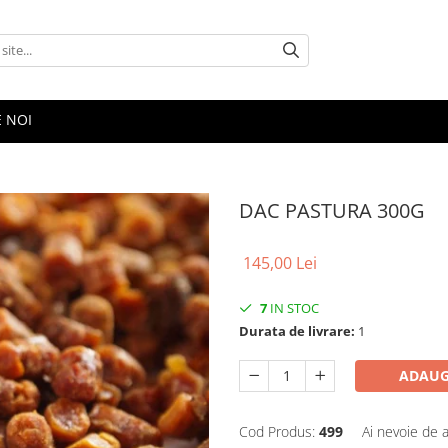
E NOI
DAC PASTURA 300G
145,00 Lei
7
IN STOC
Durata de livrare:
1
ADAUG
Cod Produs:
499
Ai nevoie de a