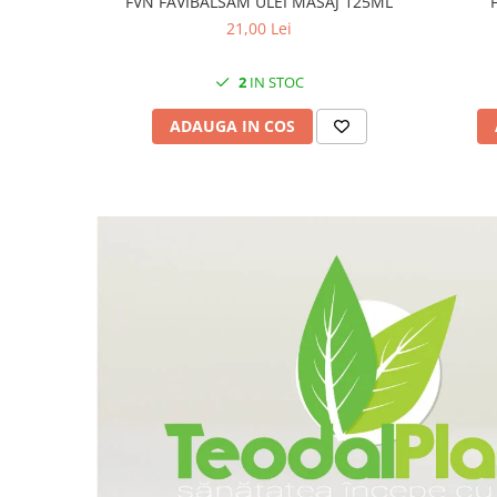
FVN FAVIBALSAM ULEI MASAJ 125ML
21,00 Lei
2
IN STOC
ADAUGA IN COS