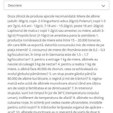
SUPLIMENTE STOMAC- DIGESTIE-
Descriere
COLON
SUPLIMENTE IMUNITATE
Doza zilnică de produse apicole recomandată: Miere de albine
(adulti -90g/zi, copii- 2-3 lingurite/zi adica 20g/zi) Polenul ( copii 1-3
COSMETICE FAȚĂ
ani 7g/zi, 4-6 ani - 12g/zi, 7-18 ani – 15-20g/zi, peste 18 ani -20g/zi)
Laptisorul de matca ( copii 1-2g/zi sau amestec cu miere, adulti 3-
CREME CORP-MASAJ-MAINI -
5g/zi) Propolis brut (3-10g/zi se amesteca pana la asimilare) 1.
CALCAIE
producţia românească de miere este între 15 – 20.000 tone/an,
FOOD SEMINȚE- OLEAGINOASE
din care 80% se exportă, datorită consumului mic de miere de pe
piaţa internă? 2. consumul de miere din România este de 0,2 – 0,3
ULEIURI
kg/locuitor/an, în timp ce în Germania este de 1,5 – 1,7
kg/locuitor/an? 3. pentru a extrage 1 kg de miere, albinele au
CEAIURI
nevoie să culeagă 3 kg de nectar? 4. pentru a realiza 1 kg de
GEMODERIVATE
miere, o albină face 40.000 de zboruri, ceea ce echivalează cu
ocolul globului pământesc? 5. un stup poate găzdui până la
CREME AFECTIUNI PIELE
80.000 de albine lucrătoare, o regină şi mii de trântori? 6. regina-
SUPOZITOARE
matcă este ucisă de albinele muncitoare atunci când are câţiva
ani de viaţă şi fertilitatea ei se diminuează? 7. în interiorul
TINCTURI
stupului, sunt tot timpul în jur de 36°C (temperatura corpului
uman), indiferent de temperatura de afară? 8. albinele nu disting
SUPERALIMENTE
culoarea roşie, în schimb pot vedea razele ultraviolete, invizibile
pentru ochii noştri? 9. trântorilor le lipseşte organul de apărare –
acul? 10. albinele muncitoare au o speranţă de viaţă de doar 6