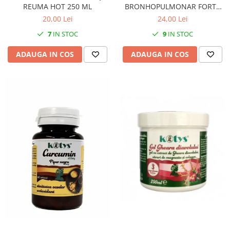
REUMA HOT 250 ML
BRONHOPULMONAR FORTE
SIROP 200 ML
20,00 Lei
24,00 Lei
7
IN STOC
9
IN STOC
ADAUGA IN COS
ADAUGA IN COS