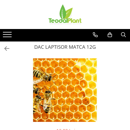
Produse
SUPLIMENTE ARTICULATII
ANTIINFLAMATOARE
SUPLIMENTE TONICE
DAC LAPTISOR MATCA 12G
CREME ANTIINFLAMATOARE-
CIRCULAȚIE
SIROPURI
SUPLIMENTE DIABET
SUPLIMENTE DIVERSE
SUPLIMENTE HORMONALE
SUPLIMENTE CARDIO VASCULARE
SUPLIMENTE
HEPATOPROTECTOARE-BILA
SUPLIMENTE MEMORIE SI