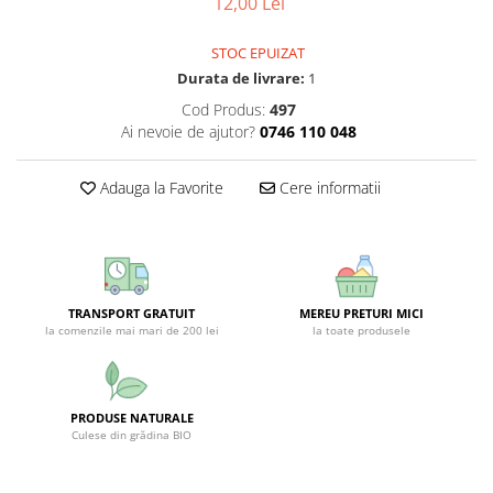
12,00 Lei
CIRCULATIE
STOC EPUIZAT
SUPLIMENTE POTENȚĂ
Durata de livrare:
1
SUPLIMENTE PROSTATĂ
Cod Produs:
497
SUPLIMENTE SLĂBIRE
Ai nevoie de ajutor?
0746 110 048
SUPLIMENTE VITAMINE ȘI
MINERALE
Adauga la Favorite
Cere informatii
SUPLIMENTE SOMN DEPRESIE
SISTEM NERVOS
SUPLIMENTE COLESTEROL
SUPLIMENTE RĂCEALĂ- APARAT
TRANSPORT GRATUIT
MEREU PRETURI MICI
RESPIRATOR ANTIVIRAL
la comenzile mai mari de 200 lei
la toate produsele
SUPLIMENTE ANTIOXIDANȚI-
ANTITUMORAL
SUPLIMENTE URO-GENITAL
PRODUSE NATURALE
Culese din grădina BIO
SUPLIMENTE DETOXIFIERE
ANTIPARAZITARE