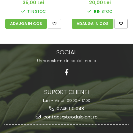
35,00 Lei
20,00 Lei
7
IN STOC
9
IN STOC
ADAUGA IN COS
ADAUGA IN COS
SOCIAL
Urmareste-ne in social media
SUPORT CLIENTI
Luni - Vineri 09:00 - 17:00
0746 110 048
contact@teodalplant.ro