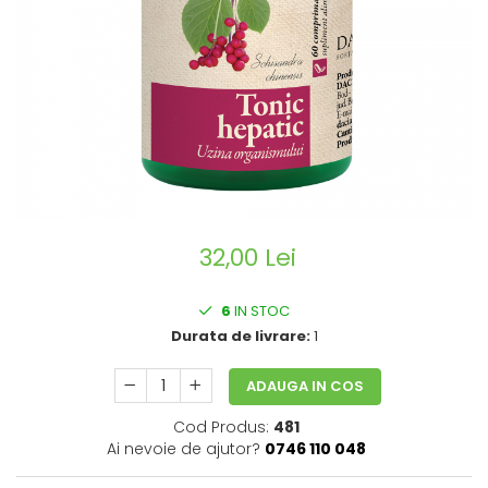
CIRCULATIE
SUPLIMENTE POTENȚĂ
SUPLIMENTE PROSTATĂ
SUPLIMENTE SLĂBIRE
SUPLIMENTE VITAMINE ȘI
MINERALE
SUPLIMENTE SOMN DEPRESIE
SISTEM NERVOS
32,00 Lei
SUPLIMENTE COLESTEROL
SUPLIMENTE RĂCEALĂ- APARAT
6
IN STOC
RESPIRATOR ANTIVIRAL
Durata de livrare:
1
SUPLIMENTE ANTIOXIDANȚI-
ANTITUMORAL
ADAUGA IN COS
SUPLIMENTE URO-GENITAL
Cod Produs:
481
SUPLIMENTE DETOXIFIERE
Ai nevoie de ajutor?
0746 110 048
ANTIPARAZITARE