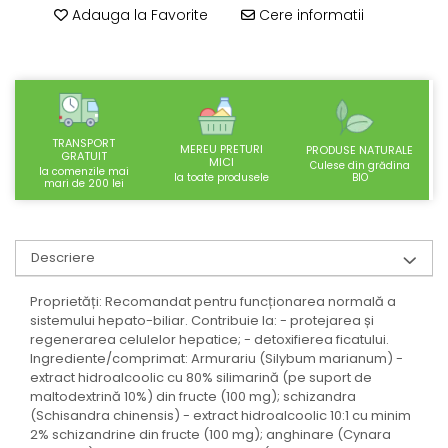
SUPLIMENTE STOMAC- DIGESTIE-
Adauga la Favorite
Cere informatii
COLON
SUPLIMENTE IMUNITATE
COSMETICE FAȚĂ
CREME CORP-MASAJ-MAINI -
CALCAIE
TRANSPORT
MEREU PRETURI
PRODUSE NATURALE
GRATUIT
MICI
Culese din grădina
la comenzile mai
FOOD SEMINȚE- OLEAGINOASE
BIO
la toate produsele
mari de 200 lei
ULEIURI
CEAIURI
Descriere
GEMODERIVATE
CREME AFECTIUNI PIELE
Proprietăți: Recomandat pentru funcționarea normală a
sistemului hepato-biliar. Contribuie la: - protejarea și
SUPOZITOARE
regenerarea celulelor hepatice; - detoxifierea ficatului.
Ingrediente/comprimat: Armurariu (Silybum marianum) -
TINCTURI
extract hidroalcoolic cu 80% silimarină (pe suport de
SUPERALIMENTE
maltodextrină 10%) din fructe (100 mg); schizandra
(Schisandra chinensis) - extract hidroalcoolic 10:1 cu minim
2% schizandrine din fructe (100 mg); anghinare (Cynara