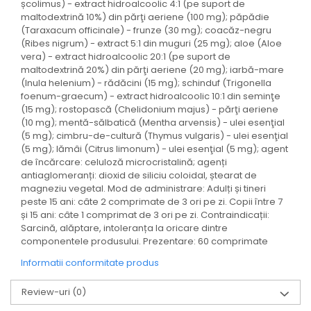
școlimus) - extract hidroalcoolic 4:1 (pe suport de
maltodextrină 10%) din părţi aeriene (100 mg); păpădie
(Taraxacum officinale) - frunze (30 mg); coacăz-negru
(Ribes nigrum) - extract 5:1 din muguri (25 mg); aloe (Aloe
vera) - extract hidroalcoolic 20:1 (pe suport de
maltodextrină 20%) din părţi aeriene (20 mg); iarbă-mare
(Inula helenium) - rădăcini (15 mg); schinduf (Trigonella
foenum-graecum) - extract hidroalcoolic 10:1 din seminţe
(15 mg); rostopască (Chelidonium majus) - părţi aeriene
(10 mg); mentă-sălbatică (Mentha arvensis) - ulei esenţial
(5 mg); cimbru-de-cultură (Thymus vulgaris) - ulei esenţial
(5 mg); lămâi (Citrus limonum) - ulei esenţial (5 mg); agent
de încărcare: celuloză microcristalină; agenți
antiaglomeranți: dioxid de siliciu coloidal, ștearat de
magneziu vegetal. Mod de administrare: Adulți și tineri
peste 15 ani: câte 2 comprimate de 3 ori pe zi. Copii între 7
și 15 ani: câte 1 comprimat de 3 ori pe zi. Contraindicații:
Sarcină, alăptare, intoleranța la oricare dintre
componentele produsului. Prezentare: 60 comprimate
Informatii conformitate produs
Review-uri
(0)