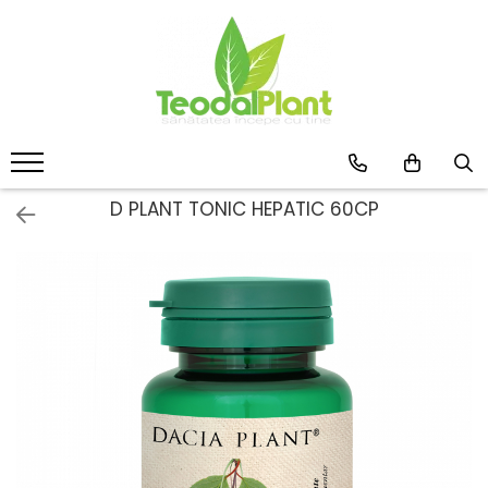
Produse
SUPLIMENTE ARTICULATII
ANTIINFLAMATOARE
SUPLIMENTE TONICE
CREME ANTIINFLAMATOARE-
D PLANT TONIC HEPATIC 60CP
CIRCULAȚIE
SIROPURI
SUPLIMENTE DIABET
SUPLIMENTE DIVERSE
SUPLIMENTE HORMONALE
SUPLIMENTE CARDIO VASCULARE
SUPLIMENTE
HEPATOPROTECTOARE-BILA
SUPLIMENTE MEMORIE SI