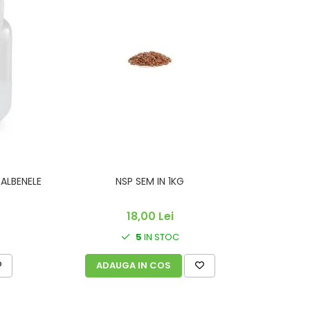
ALBENELE
NSP SEM IN 1KG
PL MED POL
18,00 Lei
5
IN STOC
ADAUGA IN COS
A