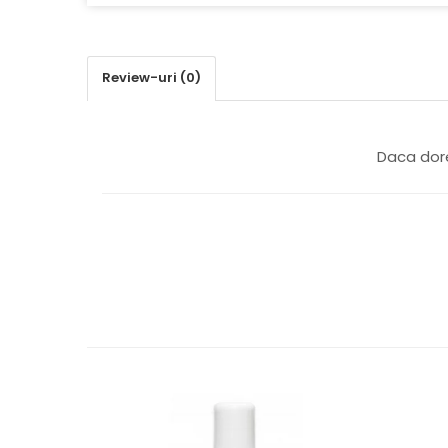
SUPLIMENTE STOMAC- DIGESTIE-
COLON
SUPLIMENTE IMUNITATE
Review-uri
(0)
COSMETICE FAȚĂ
CREME CORP-MASAJ-MAINI -
CALCAIE
Daca dore
FOOD SEMINȚE- OLEAGINOASE
ULEIURI
CEAIURI
GEMODERIVATE
CREME AFECTIUNI PIELE
SUPOZITOARE
TINCTURI
SUPERALIMENTE