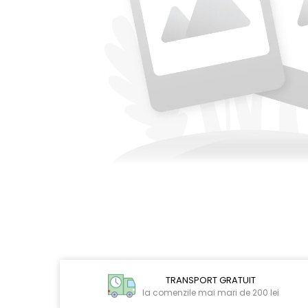
CIRCULATIE
SUPLIMENTE POTENȚĂ
SUPLIMENTE PROSTATĂ
SUPLIMENTE SLĂBIRE
SUPLIMENTE VITAMINE ȘI
MINERALE
SUPLIMENTE SOMN DEPRESIE
SISTEM NERVOS
SUPLIMENTE COLESTEROL
SUPLIMENTE RĂCEALĂ- APARAT
RESPIRATOR ANTIVIRAL
SUPLIMENTE ANTIOXIDANȚI-
ANTITUMORAL
Distribuie
pe
SUPLIMENTE URO-GENITAL
Facebook
TRANSPORT GRATUIT
SUPLIMENTE DETOXIFIERE
la comenzile mai mari de 200 lei
ANTIPARAZITARE