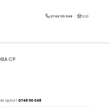
0746 110 048
0,00
OBA CP
 de ajutor?
0746 110 048