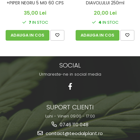
+PIPER NEGRU 5 MG 60 CPS
DIAVOLULUI 250ml
35,00 Lei
20,00 Lei
7
IN STOC
4
IN STOC
ADAUGA IN COS
ADAUGA IN COS
SOCIAL
Urmareste-ne in social media
SUPORT CLIENTI
Luni - Vineri 09:00 - 17:00
0746 110 048
contact@teodalplant.ro