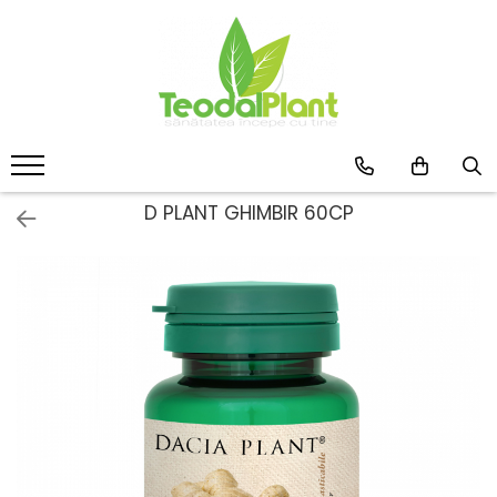
Produse
SUPLIMENTE ARTICULATII
ANTIINFLAMATOARE
SUPLIMENTE TONICE
CREME ANTIINFLAMATOARE-
D PLANT GHIMBIR 60CP
CIRCULAȚIE
SIROPURI
SUPLIMENTE DIABET
SUPLIMENTE DIVERSE
SUPLIMENTE HORMONALE
SUPLIMENTE CARDIO VASCULARE
SUPLIMENTE
HEPATOPROTECTOARE-BILA
SUPLIMENTE MEMORIE SI