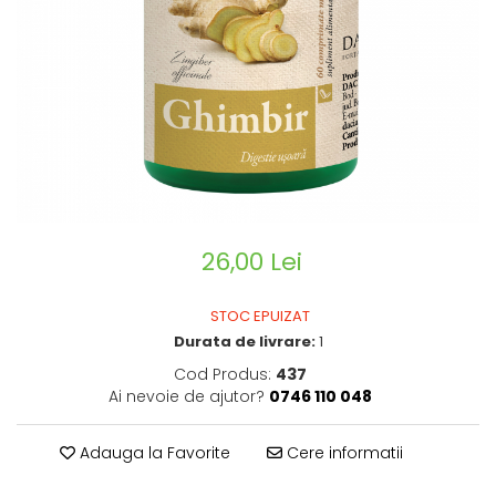
CIRCULATIE
SUPLIMENTE POTENȚĂ
SUPLIMENTE PROSTATĂ
SUPLIMENTE SLĂBIRE
SUPLIMENTE VITAMINE ȘI
MINERALE
SUPLIMENTE SOMN DEPRESIE
SISTEM NERVOS
26,00 Lei
SUPLIMENTE COLESTEROL
SUPLIMENTE RĂCEALĂ- APARAT
STOC EPUIZAT
RESPIRATOR ANTIVIRAL
Durata de livrare:
1
SUPLIMENTE ANTIOXIDANȚI-
Cod Produs:
437
ANTITUMORAL
Ai nevoie de ajutor?
0746 110 048
SUPLIMENTE URO-GENITAL
SUPLIMENTE DETOXIFIERE
Adauga la Favorite
Cere informatii
ANTIPARAZITARE