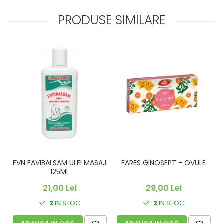
PRODUSE SIMILARE
FVN FAVIBALSAM ULEI MASAJ
FARES GINOSEPT - OVULE
C
125ML
21,00 Lei
29,00 Lei
2
IN STOC
2
IN STOC