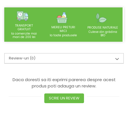
SUPLIMENTE STOMAC- DIGESTIE-
COLON
SUPLIMENTE IMUNITATE
TRANSPORT
COSMETICE FAȚĂ
MEREU PRETURI
PRODUSE NATURALE
GRATUIT
MICI
Culese din grădina
la comenzile mai
CREME CORP-MASAJ-MAINI -
BIO
la toate produsele
mari de 200 lei
CALCAIE
FOOD SEMINȚE- OLEAGINOASE
Review-uri
(0)
ULEIURI
CEAIURI
GEMODERIVATE
Daca doresti sa iti exprimi parerea despre acest
CREME AFECTIUNI PIELE
produs poti adauga un review.
SUPOZITOARE
SCRIE UN REVIEW
TINCTURI
SUPERALIMENTE