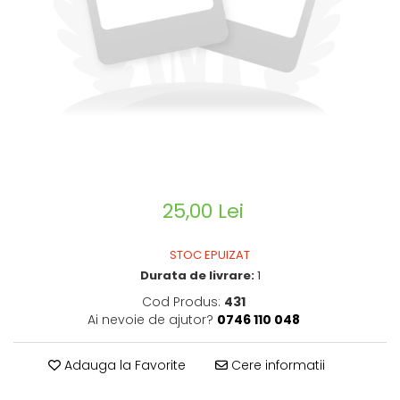
CIRCULATIE
SUPLIMENTE POTENȚĂ
SUPLIMENTE PROSTATĂ
SUPLIMENTE SLĂBIRE
SUPLIMENTE VITAMINE ȘI
MINERALE
SUPLIMENTE SOMN DEPRESIE
SISTEM NERVOS
25,00 Lei
SUPLIMENTE COLESTEROL
SUPLIMENTE RĂCEALĂ- APARAT
STOC EPUIZAT
RESPIRATOR ANTIVIRAL
Durata de livrare:
1
SUPLIMENTE ANTIOXIDANȚI-
Cod Produs:
431
ANTITUMORAL
Ai nevoie de ajutor?
0746 110 048
SUPLIMENTE URO-GENITAL
SUPLIMENTE DETOXIFIERE
Adauga la Favorite
Cere informatii
ANTIPARAZITARE