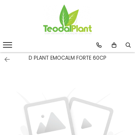
Produse
SUPLIMENTE ARTICULATII
ANTIINFLAMATOARE
SUPLIMENTE TONICE
CREME ANTIINFLAMATOARE-
D PLANT EMOCALM FORTE 60CP
CIRCULAȚIE
SIROPURI
SUPLIMENTE DIABET
SUPLIMENTE DIVERSE
SUPLIMENTE HORMONALE
SUPLIMENTE CARDIO VASCULARE
SUPLIMENTE
HEPATOPROTECTOARE-BILA
SUPLIMENTE MEMORIE SI